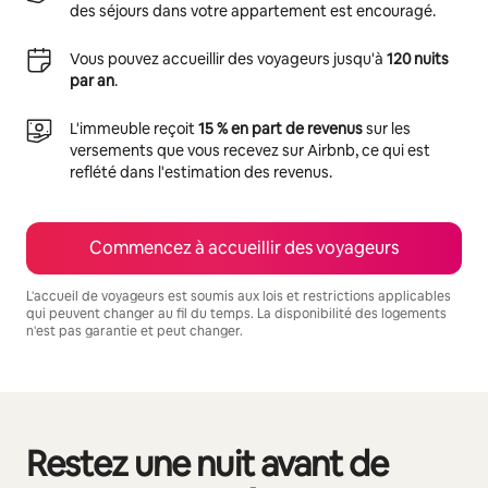
des séjours dans votre appartement est encouragé.
Vous pouvez accueillir des voyageurs jusqu'à
120 nuits
par an
.
L'immeuble reçoit
15 % en part de revenus
sur les
versements que vous recevez sur Airbnb, ce qui est
reflété dans l'estimation des revenus.
Commencez à accueillir des voyageurs
L'accueil de voyageurs est soumis aux lois et restrictions applicables
qui peuvent changer au fil du temps. La disponibilité des logements
n'est pas garantie et peut changer.
Vos revenus potentiels sont de $1276 par mois
Restez une nuit avant de
0 article sur 0 est affiché.