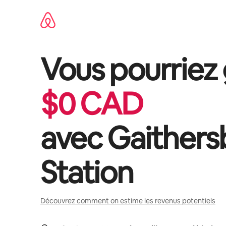
Aller
directement
au
contenu
Vous pourriez
$
0
CAD
avec
Gaithers
Station
Découvrez comment on estime les revenus potentiels