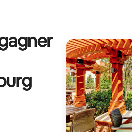
 gagner
burg