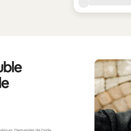
ble
de
séjours.
Demander de l'aide