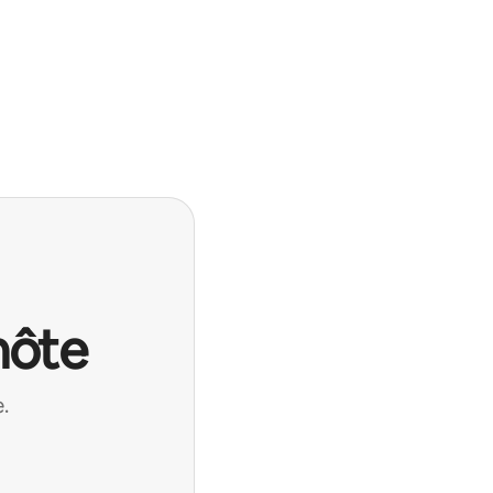
hôte
.