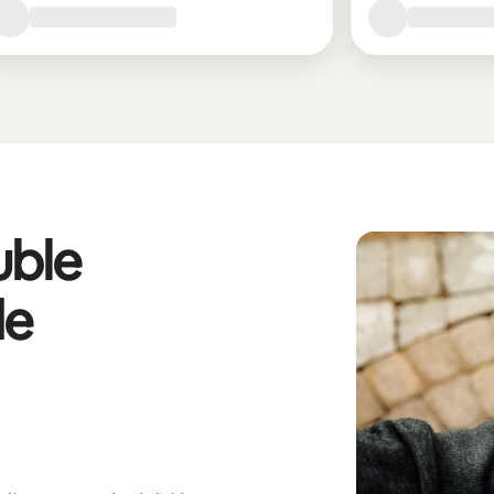
ble
de