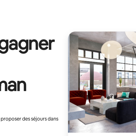
 gagner
man
 proposer des séjours dans