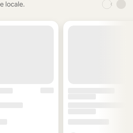
e locale.
_