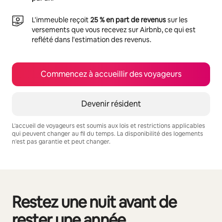
L'immeuble reçoit
25 % en part de revenus
sur les
versements que vous recevez sur Airbnb, ce qui est
reflété dans l'estimation des revenus.
Commencez à accueillir des voyageurs
Devenir résident
L'accueil de voyageurs est soumis aux lois et restrictions applicables
qui peuvent changer au fil du temps. La disponibilité des logements
n'est pas garantie et peut changer.
Vos revenus potentiels sont de $1465 par mois
Restez une nuit avant de
0 article sur 0 est affiché.
rester une année