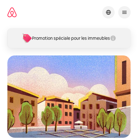
Aller
directement
au
contenu
Promotion spéciale pour les immeubles