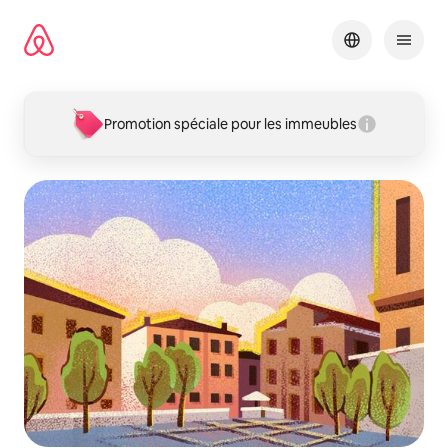
Aller
directement
au
contenu
Promotion spéciale pour les immeubles