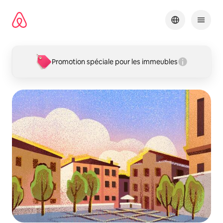
Aller
directement
au
contenu
Promotion spéciale pour les immeubles