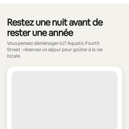
Vos revenus potentiels sont de $1013 par mois
Restez une nuit avant de
0 article sur 0 est affiché.
rester une année
Vous pensez déménager ici? Aquatic Fourth
Street : réservez un séjour pour goûter à la vie
locale.