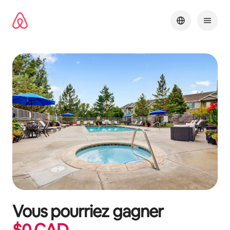
Aller
directement
au
contenu
Vous pourriez gagner
$
0
CAD