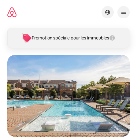
Aller
directement
au
contenu
Promotion spéciale pour les immeubles