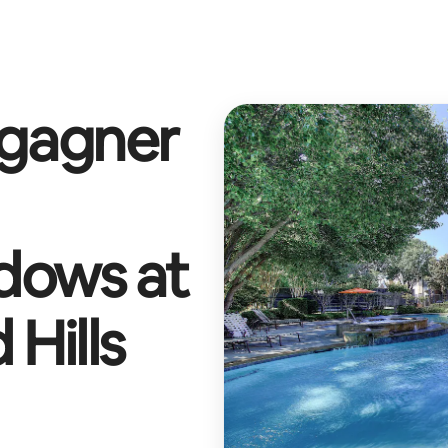
 gagner
dows at
 Hills