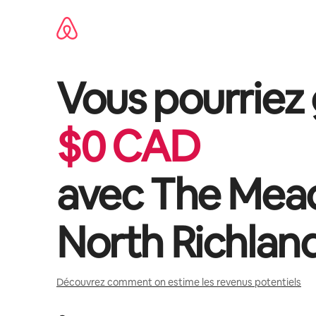
Aller
directement
au
contenu
Vous pourriez
$
0
CAD
avec
The Mea
North Richland
Découvrez comment on estime les revenus potentiels