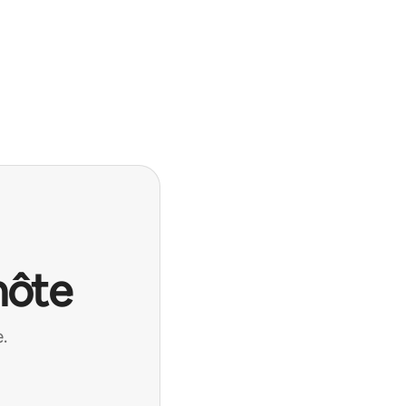
hôte
.