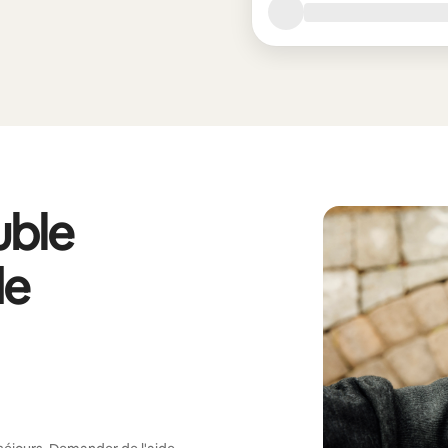
ble
de