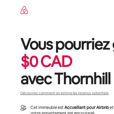
Aller
directement
au
contenu
Vous pourriez
$
0
CAD
avec
Thornhill
Découvrez comment on estime les revenus potentiels
Cet immeuble est
Accueillant pour Airbnb
et
votre appartement est encouragé.