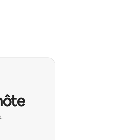
hôte
.