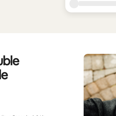
ble
de