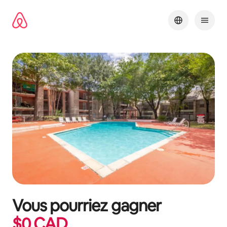
Aller
directement
au
contenu
Vous pourriez gagner
$
0
CAD