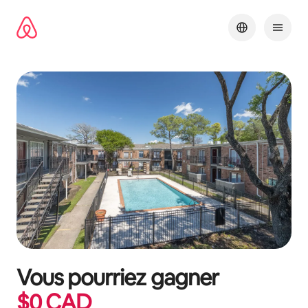
Aller
directement
au
contenu
Vous pourriez gagner
$
0
CAD