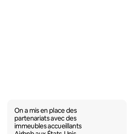
On a mis en place des partenariats avec 
On a mis en place des
partenariats
avec des
immeubles accueillants
Airbnb
aux États-Unis