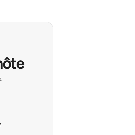
hôte
.
?