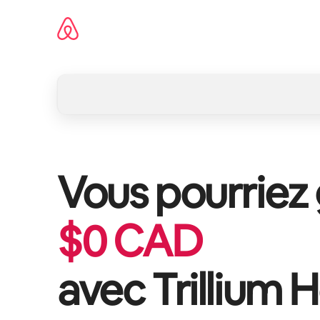
Aller
directement
au
contenu
Vous pourriez
$
0
CAD
avec
Trillium 