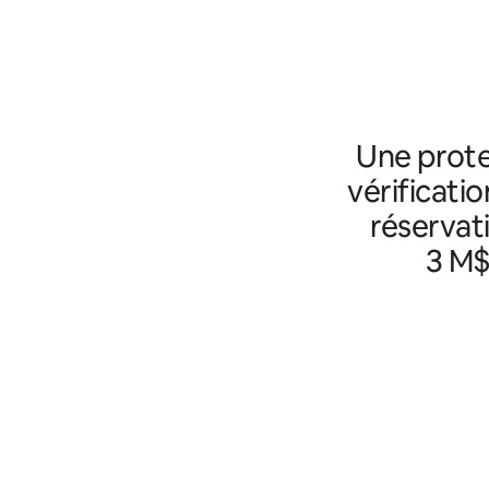
Une prote
vérificatio
réservat
3 M$