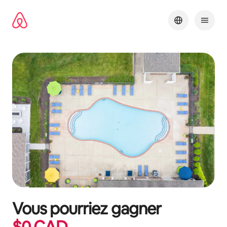
Aller
directement
au
contenu
Vous pourriez gagner
$
0
CAD