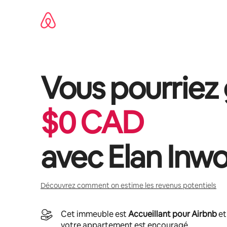
Aller
directement
au
contenu
Vous pourriez
$
0
CAD
avec
Elan Inw
Découvrez comment on estime les revenus potentiels
Cet immeuble est
Accueillant pour Airbnb
et
votre appartement est encouragé.