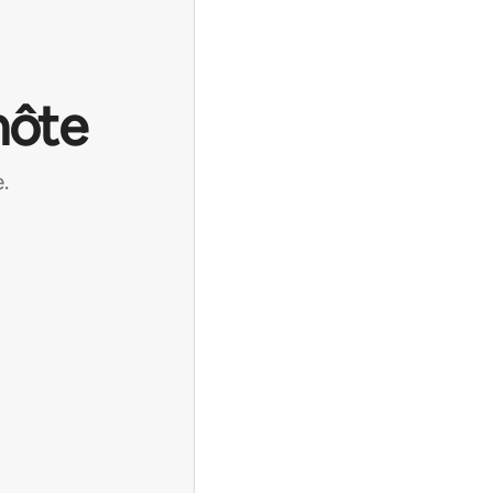
hôte
.