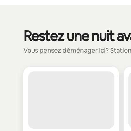
Vos revenus potentiels sont de $845 par mois
Restez une nuit a
0 article sur 0 est affiché.
Vous pensez déménager ici? Station on