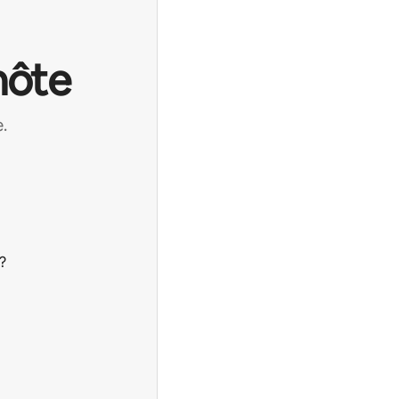
hôte
.
?