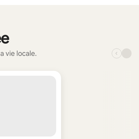
ée
 vie locale.
_