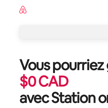
Aller
directement
au
contenu
Vous pourriez
$
0
CAD
avec
Station o