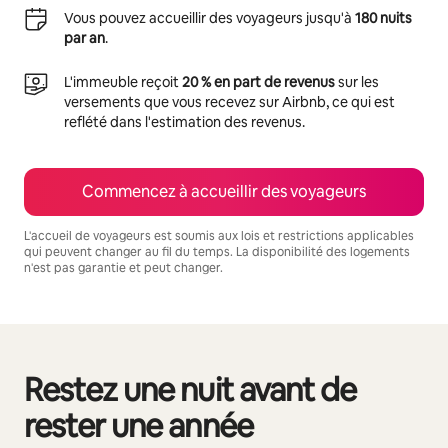
Vous pouvez accueillir des voyageurs jusqu'à
180 nuits
par an
.
L'immeuble reçoit
20 % en part de revenus
sur les
versements que vous recevez sur Airbnb, ce qui est
reflété dans l'estimation des revenus.
Commencez à accueillir des voyageurs
L'accueil de voyageurs est soumis aux lois et restrictions applicables
qui peuvent changer au fil du temps. La disponibilité des logements
n'est pas garantie et peut changer.
Vos revenus potentiels sont de $1341 par mois
Restez une nuit avant de
0 article sur 0 est affiché.
rester une année