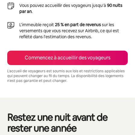
Vous pouvez accueillir des voyageurs jusqu'à
90 nuits
par an
.
L'immeuble reçoit
25 % en part de revenus
sur les
versements que vous recevez sur Airbnb, ce qui est
reflété dans l'estimation des revenus.
Commencez à accueillir des voyageurs
L'accueil de voyageurs est soumis aux lois et restrictions applicables
qui peuvent changer au fil du temps. La disponibilité des logements
n'est pas garantie et peut changer.
Vos revenus potentiels sont de $1164 par mois
Restez une nuit avant de
0 article sur 0 est affiché.
rester une année