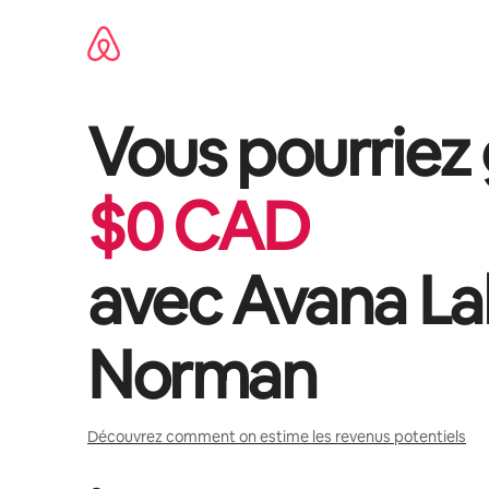
Aller
directement
au
contenu
Vous pourriez
$
0
CAD
avec
Avana La
Norman
Découvrez comment on estime les revenus potentiels