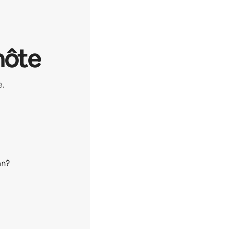
hôte
.
an?