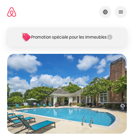
Aller
directement
au
contenu
Promotion spéciale pour les immeubles