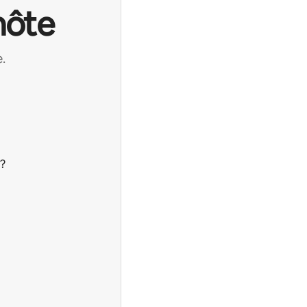
hôte
.
?