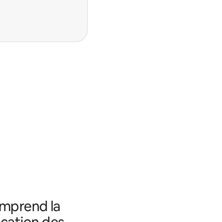
omprend la
fication des