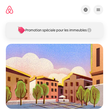
Aller
directement
au
contenu
Promotion spéciale pour les immeubles