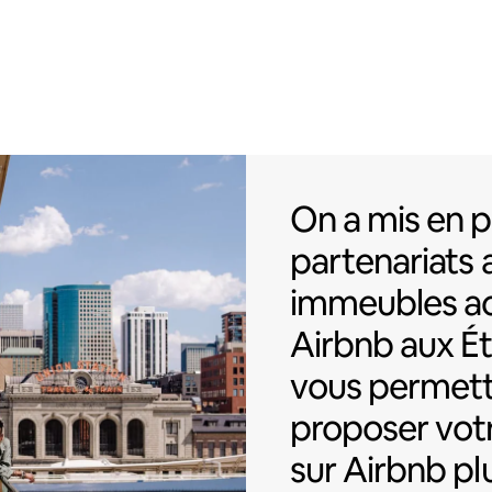
On a mis en p
On a mis en p
partenariats
immeubles ac
Airbnb
aux É
vous permett
proposer vot
sur Airbnb pl