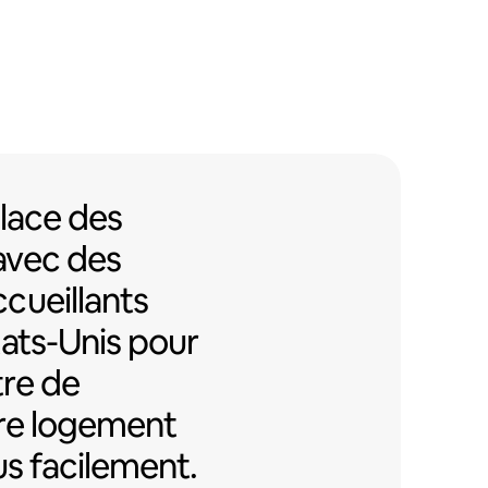
lace des partenariats avec des i
lace des
avec des
cueillants
tats-Unis pour
re de
re logement
us facilement.