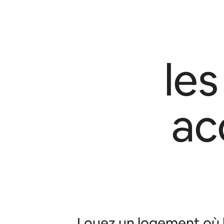
le
ac
Louez un logement où h