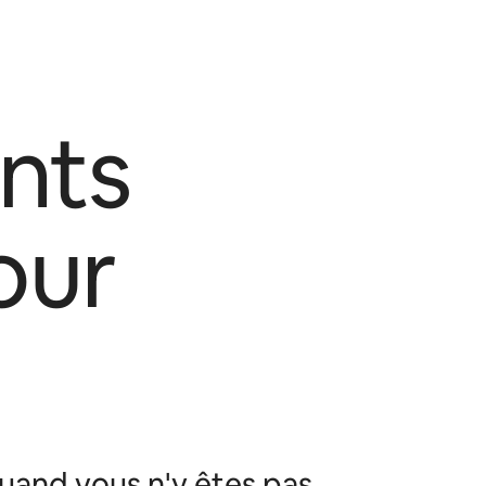
nts
our
uand vous n'y êtes pas.