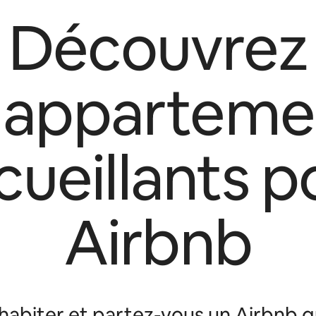
Découvrez
s apparteme
cueillants p
Airbnb
abiter et partez-vous un Airbnb q