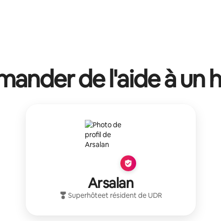
ander de l'aide à un 
Arsalan
Superhôte
et résident de
UDR