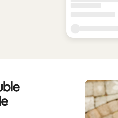
ble
de