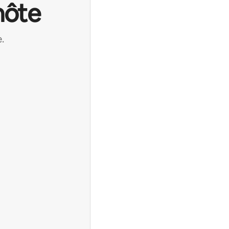
hôte
.