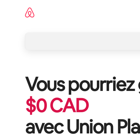
Aller
directement
au
contenu
Vous pourriez
$
0
CAD
avec
Union Pl