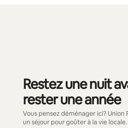
Vos revenus potentiels sont de $1305 par mois
0 article sur 0 est affiché.
Restez une nuit a
rester une année
Vous pensez déménager ici? Union P
un séjour pour goûter à la vie locale.