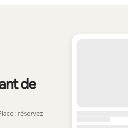
vant de
lace : réservez