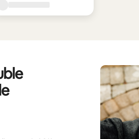
ble
de