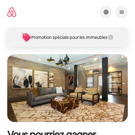
Aller
directement
au
contenu
Promotion spéciale pour les immeubles
Vous pourriez gagner