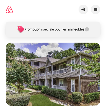
Aller
directement
au
contenu
Promotion spéciale pour les immeubles