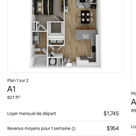
Plan 1 sur 2
A1
Pl
827 ft²
A
89
$1,745
Loyer mensuel de départ
Lo
$954
Revenus moyens pour
1 semaine