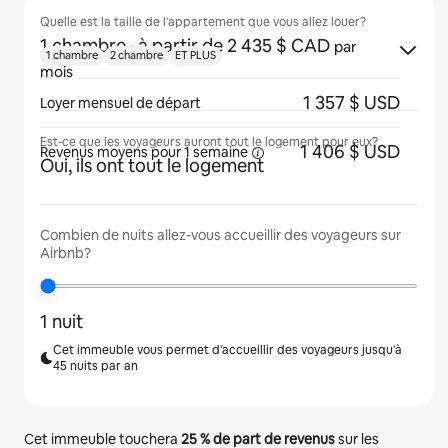
Quelle est la taille de l'appartement que vous allez louer?
1 chambre
· à partir de 2 435 $ CAD
par
1 chambre
2 chambre
ET PLUS
mois
1 357 $ USD
Loyer mensuel de départ
Est-ce que les voyageurs auront tout le logement pour eux?
1 406 $ USD
Revenus moyens pour
1 semaine
Oui, ils ont tout le logement
Combien de nuits allez-vous accueillir des voyageurs sur
Airbnb?
1 nuit
Cet immeuble vous permet d'accueillir des voyageurs jusqu'à
45 nuits par an
Cet immeuble touchera
25 %
de part de revenus
sur les