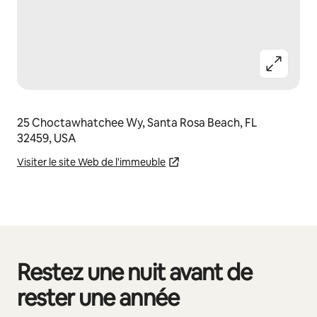
25 Choctawhatchee Wy, Santa Rosa Beach, FL
32459, USA
Visiter le site Web de l'immeuble
Restez une nuit avant de
0 article sur 0 est affiché.
rester une année