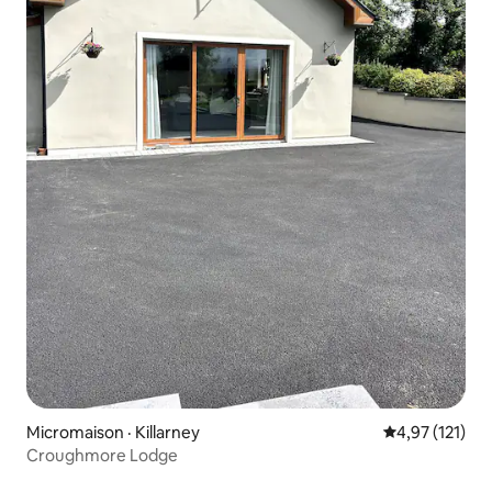
Micromaison · Killarney
Note moyenne 
4,97 (121)
Croughmore Lodge