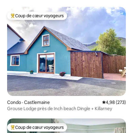
Coup de cœur voyageurs
Coup de cœur voyageurs parmi les plus aimés
Condo · Castlemaine
Note moyenne 
4,98 (273)
Grouse Lodge près de Inch beach Dingle + Killarney
Coup de cœur voyageurs
Coup de cœur voyageurs parmi les plus aimés