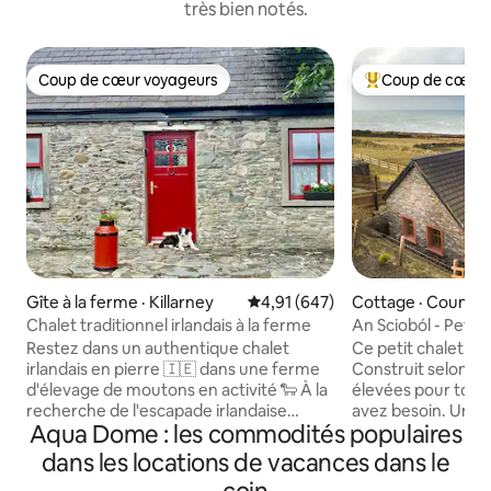
très bien notés.
Coup de cœur voyageurs
Coup de cœur 
Coup de cœur voyageurs
Coup de cœur voy
Gîte à la ferme · Killarney
Note moyenne de 4,91 sur 5, 6
4,91 (647)
Cottage · County 
Chalet traditionnel irlandais à la ferme
An Scioból - Petit 
Restez dans un authentique chalet
Ce petit chalet en 
irlandais en pierre 🇮🇪 dans une ferme
Construit selon le
d'élevage de moutons en activité 🐑 À la
élevées pour tout 
recherche de l'escapade irlandaise
avez besoin. Un c
Aqua Dome : les commodités populaires
parfaite? Ce chaleureux chalet de
fonctionnel soig
campagne vous place directement sur
le luxe, une cuisi
dans les locations de vacances dans le
l'emblématique Ring of Kerry, à
fenêtre encadrée p