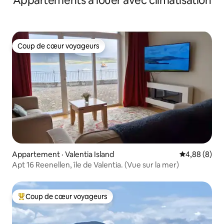
Appartements à louer avec climatisation
Coup de cœur voyageurs
Coup de cœur voyageurs
Appartement · Valentia Island
Note moyenn
4,88 (8)
Apt 16 Reenellen, île de Valentia. (Vue sur la mer)
Coup de cœur voyageurs
Coup de cœur voyageurs parmi les plus aimés