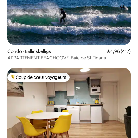
Condo · Ballinskelligs
Note moyenne 
4,96 (417)
APPARTEMENT BEACHCOVE. Baie de St Finans.
Ballinskelligs
Coup de cœur voyageurs
Coup de cœur voyageurs parmi les plus aimés