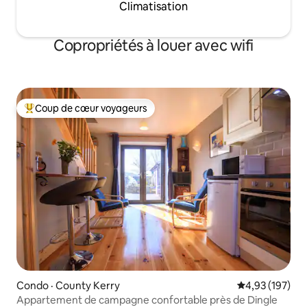
Climatisation
Copropriétés à louer avec wifi
Coup de cœur voyageurs
Coup de cœur voyageurs parmi les plus aimés
Condo · County Kerry
Note moyenne 
4,93 (197)
Appartement de campagne confortable près de Dingle