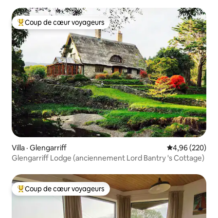
Coup de cœur voyageurs
Coup de cœur voyageurs parmi les plus aimés
Villa · Glengarriff
Note moyenne 
4,96 (220)
Glengarriff Lodge (anciennement Lord Bantry 's Cottage)
Coup de cœur voyageurs
Coup de cœur voyageurs parmi les plus aimés