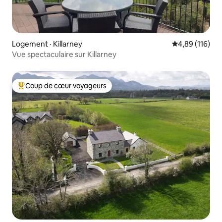
Logement · Killarney
Note moyenne 
4,89 (116)
Vue spectaculaire sur Killarney
Coup de cœur voyageurs
Coup de cœur voyageurs parmi les plus aimés