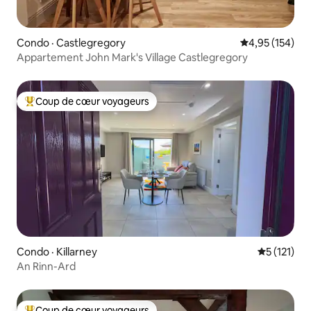
Condo · Castlegregory
Note moyenne 
4,95 (154)
Appartement John Mark's Village Castlegregory
Coup de cœur voyageurs
Coup de cœur voyageurs parmi les plus aimés
Condo · Killarney
Note moyen
5 (121)
An Rinn-Ard
Coup de cœur voyageurs