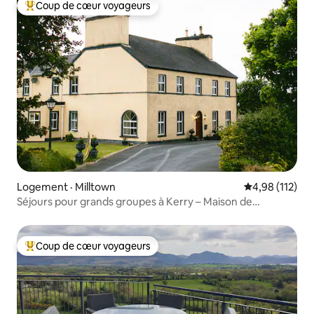
Coup de cœur voyageurs
Coup de cœur voyageurs parmi les plus aimés
Logement · Milltown
Note moyenne 
4,98 (112)
Séjours pour grands groupes à Kerry – Maison de
campagne géorgienne
Coup de cœur voyageurs
Coup de cœur voyageurs parmi les plus aimés