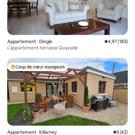
Appartement · Dingle
Note moyenne 
4,97 (183)
L'appartement-terrasse Quayside
Coup de cœur voyageurs
Coup de cœur voyageurs parmi les plus aimés
Appartement · Killarney
Note moye
5 (42)