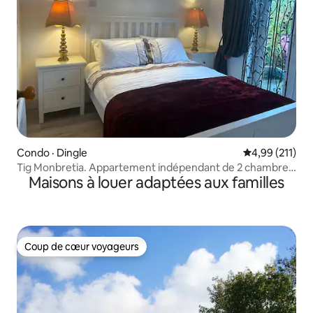
Condo · Dingle
Note moyenne 
4,99 (211)
Tig Monbretia. Appartement indépendant de 2 chambres.
Maisons à louer adaptées aux familles
Beenbawn
Coup de cœur voyageurs
Coup de cœur voyageurs