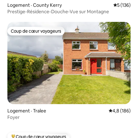
Logement · County Kerry
Note moyen
5 (136)
Prestige-Résidence-Douche-Vue sur Montagne
Coup de cœur voyageurs
Coup de cœur voyageurs
Logement · Tralee
Note moyenne
4,8 (186)
Foyer
Coup de cœur voyageurs