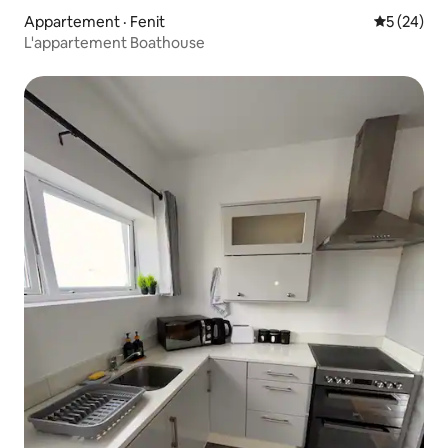
Appartement · Fenit
Note moye
5 (24)
L'appartement Boathouse