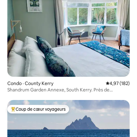
Condo · County Kerry
Note moyenne 
4,97 (182)
Shandrum Garden Annexe, South Kerry. Près de
Kenmare
Coup de cœur voyageurs
Coup de cœur voyageurs parmi les plus aimés