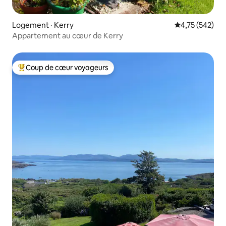
Logement · Kerry
Note moyenne 
4,75 (542)
Appartement au cœur de Kerry
Coup de cœur voyageurs
Coup de cœur voyageurs parmi les plus aimés