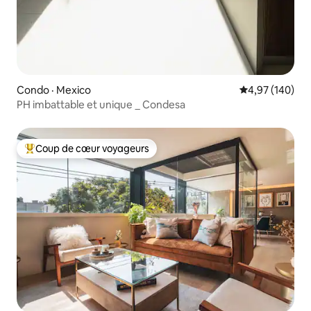
Condo · Mexico
Note moyenne 
4,97 (140)
PH imbattable et unique _ Condesa
Coup de cœur voyageurs
Coup de cœur voyageurs parmi les plus aimés