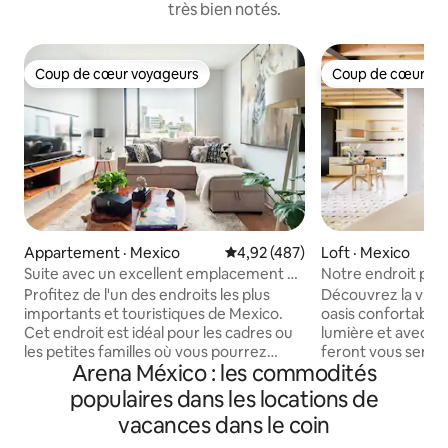
très bien notés.
Coup de cœur voyageurs
Coup de cœur vo
Coup de cœur voyageurs
Coup de cœur vo
Appartement · Mexico
Note moyenne de 4,92 sur 5, 4
4,92 (487)
Loft · Mexico
Suite avec un excellent emplacement au
Notre endroit prat
centre de Mexico.
parfaite en ville.
Profitez de l'un des endroits les plus
Découvrez la ville
importants et touristiques de Mexico.
oasis confortable.
Cet endroit est idéal pour les cadres ou
lumière et avec de
les petites familles où vous pourrez
feront vous sentir
Arena México : les commodités
explorer l'une des villes les plus
est très calme et
fascinantes au monde. À proximité, vous
avec amour. En ta
populaires dans les locations de
trouverez les bâtiments les plus
pouvons vous aide
vacances dans le coin
représentatifs tels que le Palais des
vous avez besoin, 
Beaux-Arts et l'Alameda Central. Lieux
demander et si cel