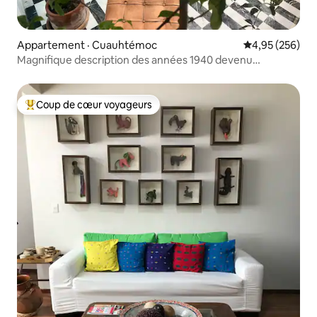
Appartement · Cuauhtémoc
Note moyenne 
4,95 (256)
Magnifique description des années 1940 devenu
appartement privé
Coup de cœur voyageurs
Coup de cœur voyageurs parmi les plus aimés