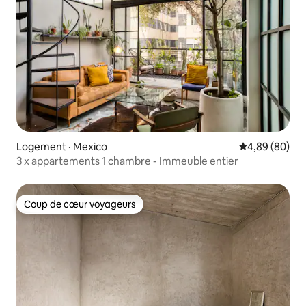
Logement · Mexico
Note moyenne
4,89 (80)
3 x appartements 1 chambre - Immeuble entier
Coup de cœur voyageurs
Coup de cœur voyageurs