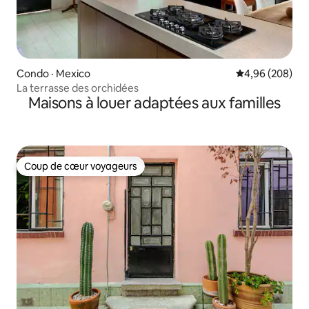
Condo · Mexico
Note moyenne 
4,96 (208)
La terrasse des orchidées
Maisons à louer adaptées aux familles
Coup de cœur voyageurs
Coup de cœur voyageurs