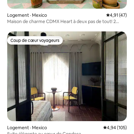
Logement · Mexico
Note moyenne
4,91 (47)
Maison de charme CDMX Heart à deux pas de tout! 2
chambres
Coup de cœur voyageurs
Coup de cœur voyageurs
Logement · Mexico
Note moyenne 
4,94 (105)
Suite élégante au cœur de Condesa