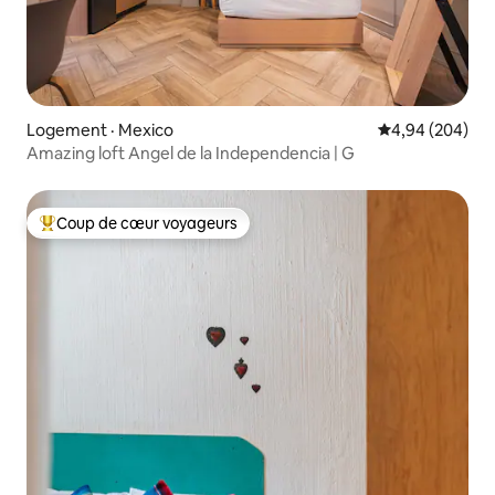
Logement · Mexico
Note moyenne 
4,94 (204)
Amazing loft Angel de la Independencia | G
Coup de cœur voyageurs
Coup de cœur voyageurs parmi les plus aimés