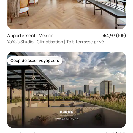
Appartement · Mexico
Note moyenne 
4,97 (105)
YaYa's Studio | Climatisation | Toit-terrasse privé
Coup de cœur voyageurs
Coup de cœur voyageurs