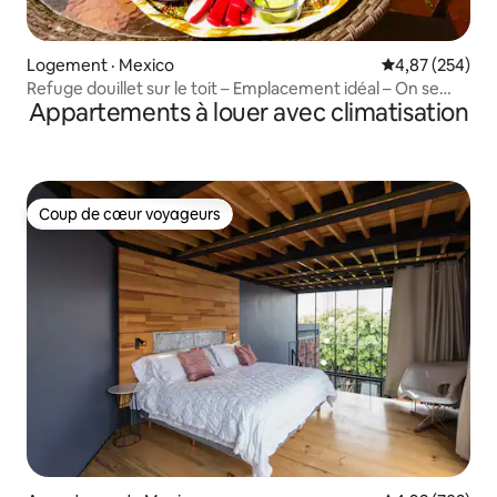
Logement · Mexico
Note moyenne 
4,87 (254)
Refuge douillet sur le toit – Emplacement idéal – On se
Appartements à louer avec climatisation
sent comme à la maison
Coup de cœur voyageurs
Coup de cœur voyageurs