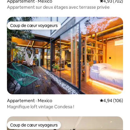
Appartement · Mexico
Note moyenne 
4,93 (702)
Appartement sur deux étages avec terrasse privée
Coup de cœur voyageurs
Coup de cœur voyageurs
Appartement · Mexico
Note moyenne 
4,94 (106)
Magnifique loft vintage Condesa !
Coup de cœur voyageurs
Coup de cœur voyageurs