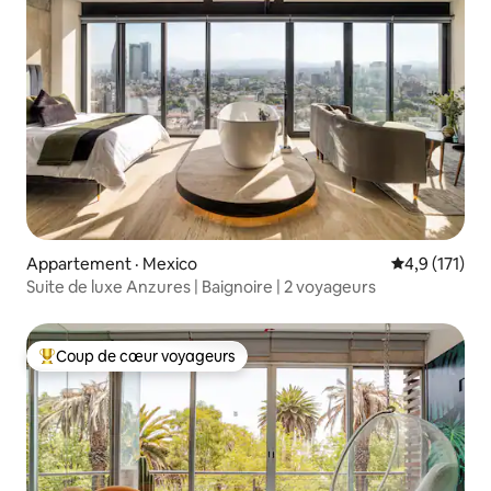
Appartement · Mexico
Note moyenne
4,9 (171)
Suite de luxe Anzures | Baignoire | 2 voyageurs
Coup de cœur voyageurs
Coup de cœur voyageurs parmi les plus aimés