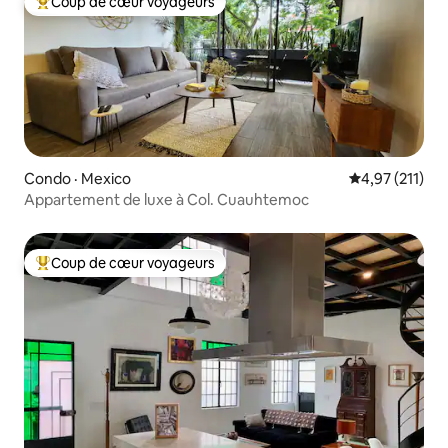
Coup de cœur voyageurs
Coup de cœur voyageurs parmi les plus aimés
Condo · Mexico
Note moyenne 
4,97 (211)
Appartement de luxe à Col. Cuauhtemoc
Coup de cœur voyageurs
Coup de cœur voyageurs parmi les plus aimés