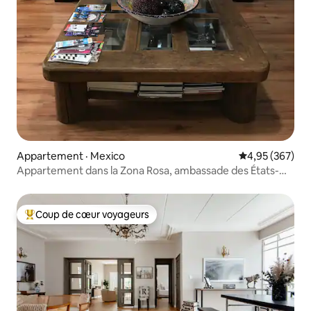
Appartement · Mexico
Note moyenne 
4,95 (367)
Appartement dans la Zona Rosa, ambassade des États-
Unis
Coup de cœur voyageurs
Coup de cœur voyageurs parmi les plus aimés