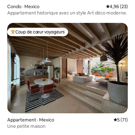
Condo · Mexico
Note moyenne
4,96 (23)
Appartement historique avec un style Art déco moderne.
Coup de cœur voyageurs
Coup de cœur voyageurs parmi les plus aimés
Appartement · Mexico
Note moye
5 (71)
Une petite maison