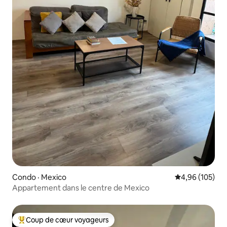
Condo · Mexico
Note moyenne 
4,96 (105)
Appartement dans le centre de Mexico
Coup de cœur voyageurs
Coup de cœur voyageurs parmi les plus aimés