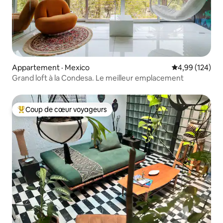
Appartement · Mexico
Note moyenne 
4,99 (124)
Grand loft à la Condesa. Le meilleur emplacement
Coup de cœur voyageurs
Coup de cœur voyageurs parmi les plus aimés