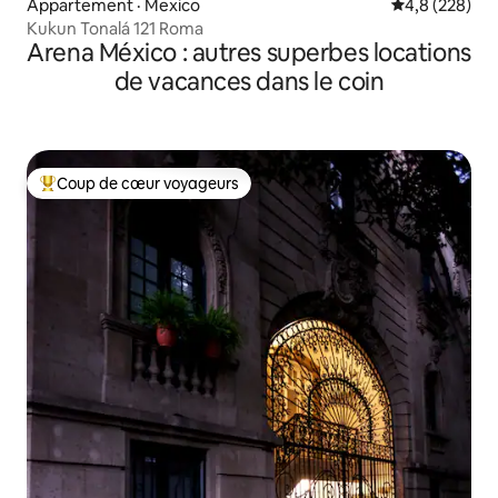
Appartement · Mexico
Note moyenne
4,8 (228)
Kukun Tonalá 121 Roma
Arena México : autres superbes locations
de vacances dans le coin
Coup de cœur voyageurs
Coup de cœur voyageurs parmi les plus aimés