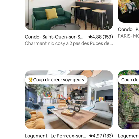
Condo · P
PARIS- MONTMARTRE BEL
Condo · Saint-Ouen-sur-Sei
Note moyenne de 4,88 
4,88 (159)
APPARTEM
ne
Charmant nid cosy à 2 pas des Puces de
DE BAIN
St Ouen
Coup de cœur voyageurs
Coup de
Coup de cœur voyageurs parmi les plus aimés
Coup de
Logement · Le Perreux-sur-
Note moyenne de 4,97 
4,97 (133)
Logement 