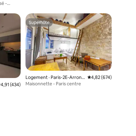
sé -
Superhôte
Superhôte
res
Logement · Paris-2E-Arrond
Note moyenne de 4,82 
4,82 (674)
issement
Maisonnette - Paris centre
ote moyenne de 4,91 sur 5, 434 commentaires
4,91 (434)