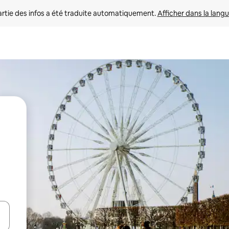
rtie des infos a été traduite automatiquement. 
Afficher dans la langu
utilisant les flèches vers le haut et vers le bas, ou en appuyant dessus 