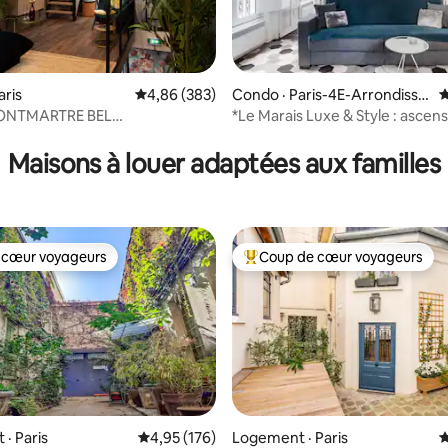
aris
Note moyenne de 4,86 sur 5, 383 commentai
4,86 (383)
Condo · Paris-4E-Arrondisse
N
ment
*Le Marais Luxe & Style : ascens
sur 5, 159 commentaires
ENT / 2 CHAMBRES - 2 SALLES
linge, sèche-linge
Maisons à louer adaptées aux familles
 cœur voyageurs
Coup de cœur voyageurs
 cœur voyageurs
Coup de cœur voyageurs parmi 
sur 5, 133 commentaires
· Paris
Note moyenne de 4,95 sur 5, 176 commentai
4,95 (176)
Logement · Paris
N