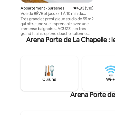
Montparnasse. &#999
ROISSY-CD
Appartement · Suresnes
Note moyenne de 4,93 
4,93 (510)
transpor
Vue de RÊVE et jacuzzi ! À 10 min du
centre de PARIS !
Très grand et prestigieux studio de 55 m2
qui offre une vue imprenable avec une
immense baignoire JACUZZI, un très
grand lit ainsi qu'une douche italienne.
Arena Porte de La Chapelle : 
Situé dans un quartier calme et sûr à
10 minutes de la célèbre avenue des
Champs-Élysées (centre de Paris). Je
propose pour 95 € un « FORFAIT
ROMANCE » optionnel pour
SURPRENDRE votre amoureux. Il est livré
avec des pétales de roses, des bougies
placées en forme de cœur sur le lit (une
pancarte Joyeux anniversaire peut être
Cuisine
Wi-F
ajoutée) et pour 175 €, il est livré avec
une bonne bouteille de champagne et
des fraises! 🌹🥂🍓
Arena Porte de 