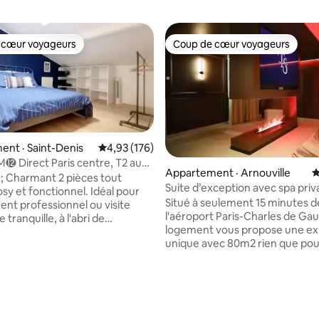
 cœur voyageurs
Coup de cœur voyageurs
 cœur voyageurs
Coup de cœur voyageurs
nt · Saint-Denis
Note moyenne de 4,93 sur 5, 176 commentai
4,93 (176)
 M⓬ Direct Paris centre, T2 au
Appartement · Arnouville
N
 Charmant 2 pièces tout
Suite d’exception avec spa priva
sy et fonctionnel. Idéal pour
Situé à seulement 15 minutes d
nt professionnel ou visite
l'aéroport Paris-Charles de Gau
 tranquille, à l'abri de
logement vous propose une ex
cence de la capitale. Limitrophe
unique avec 80m2 rien que pou
8646; Métro ligne
doté d'un spa privatif, un lit Kin
tation "Front Populaire" à 3 min
une cheminée à vapeur d'eau o
irect vers Montmartre, Sacré-
cet endroit une vague de sérén
deleine, Place de la Concorde,
détente et de bien-être absolu. Nou
rsay, Galeries Lafayette
proposons des services supplé
, gares St-Lazare &