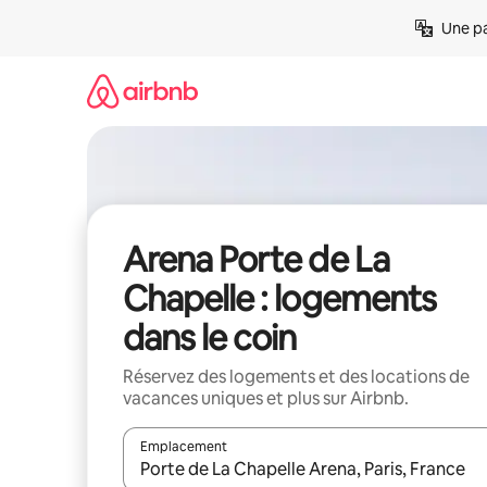
Aller
Une pa
directement
au
contenu
Arena Porte de La
Chapelle : logements
dans le coin
Réservez des logements et des locations de
vacances uniques et plus sur Airbnb.
Emplacement
Quand les résultats sont affichés, parcourez-les en 