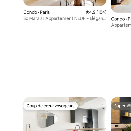
Condo · Paris
Note moyenne de 4,9 
4,9 (104)
So Marais ! Appartement NEUF ~ Élégant,
Condo · P
ensoleillé et confortable
Appartem
balcon
Coup de cœur voyageurs
Superhô
Coup de cœur voyageurs
Superhô