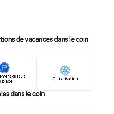
pièce à vivre avec living et salle à manger
e box
- 1 belle terrasse de 10m2 avec vue
exceptionnelle sur le Sacré Cœur Parking
 sont
souterrain sécurisé, sur demande.
Proximité métros 4, 13 et 14. Haut de
gamme
tions de vacances dans le coin
ement gratuit
Climatisation
r place
les dans le coin