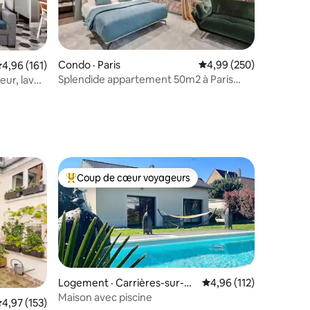
Condo · Paris
Note moyenne de 4,99 
4,99 (250)
res
ote moyenne de 4,96 sur 5, 161 commentaires
4,96 (161)
Splendide appartement 50m2 à Paris
eur, lave-
Montmartre
Coup de cœur voyageurs
les plus aimés
Coup de cœur voyageurs parmi les plus aimés
Logement · Carrières-sur-Se
Note moyenne de 4,96
4,96 (112)
ine
Maison avec piscine
res
ote moyenne de 4,97 sur 5, 153 commentaires
4,97 (153)