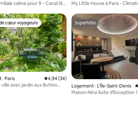
iliale calme pour 9 – Canal St-
My Little House à Paris - Climati
Stationnement
de cœur voyageurs
Superhôte
cœur voyageurs parmi les plus aimés
Superhôte
· Paris
Note moyenne de 4,94 sur 5, 34 commentai
4,94 (34)
ville avec jardin aux Buttes
Logement · L'Île-Saint-Denis
N
t
Maison Nina Suite d’Exception 1
sur 5, 118 commentaires