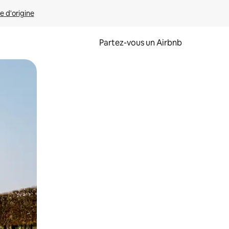
e d'origine
Partez-vous un Airbnb
et en les faisant glisser.