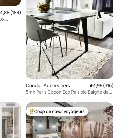
ote moyenne de 4,88 sur 5, 184 commentaires
4,88 (184)
ux
res
Condo · Aubervilliers
Note moyenne de 4,95 
4,95 (316)
5mn Paris Cocon Eco Paisible Baigné de
Soleil - 4*
Coup de cœur voyageurs
Coup de cœur voyageurs parmi les plus aimés