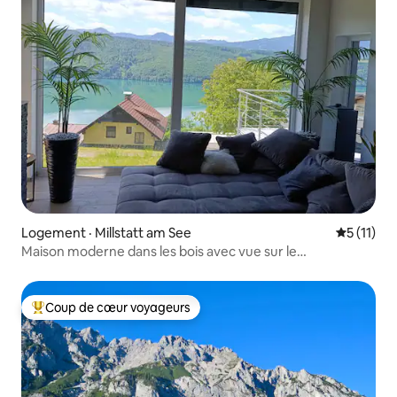
Logement · Millstatt am See
Note moye
5 (11)
Maison moderne dans les bois avec vue sur le
Millstättersee
Coup de cœur voyageurs
Coup de cœur voyageurs parmi les plus aimés