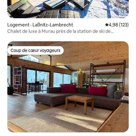
Logement · Laßnitz-Lambrecht
Note moyenne 
4,98 (123)
Chalet de luxe à Murau près de la station de ski de
Kreischberg
Coup de cœur voyageurs
Coup de cœur voyageurs