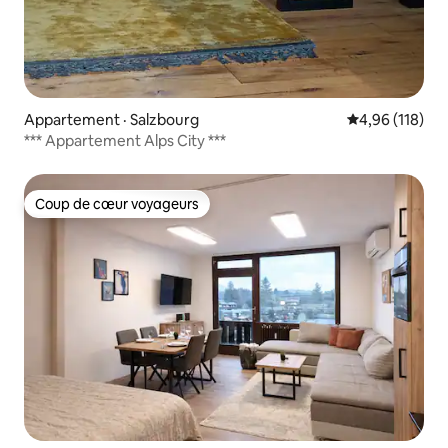
Appartement · Salzbourg
Note moyenne 
4,96 (118)
*** Appartement Alps City ***
Coup de cœur voyageurs
Coup de cœur voyageurs