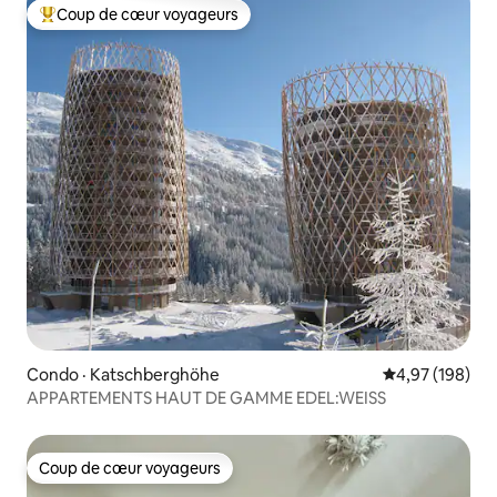
Coup de cœur voyageurs
Coup de cœur voyageurs parmi les plus aimés
Condo · Katschberghöhe
Note moyenne 
4,97 (198)
APPARTEMENTS HAUT DE GAMME EDEL:WEISS
Coup de cœur voyageurs
Coup de cœur voyageurs