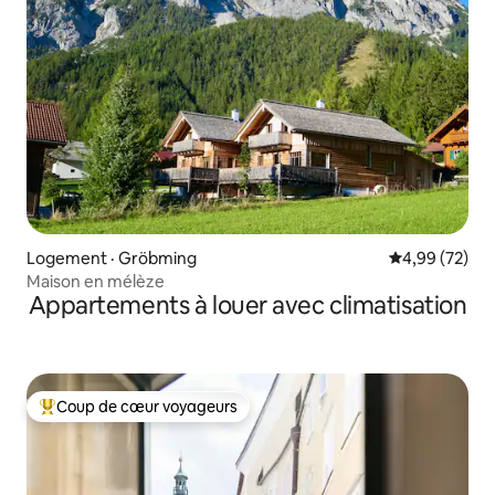
Logement · Gröbming
Note moyenne
4,99 (72)
Maison en mélèze
Appartements à louer avec climatisation
Coup de cœur voyageurs
Coup de cœur voyageurs parmi les plus aimés