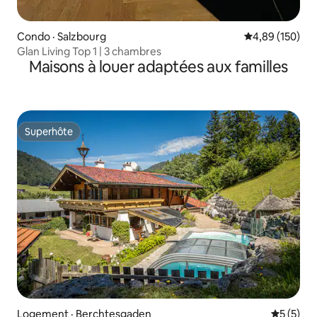
Condo · Salzbourg
Note moyenne 
4,89 (150)
Glan Living Top 1 | 3 chambres
Maisons à louer adaptées aux familles
Superhôte
Superhôte
Logement · Berchtesgaden
Note moy
5 (5)