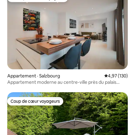
Coup de cœur voyageurs parmi les plus aimés
Appartement · Salzbourg
Note moyenne 
4,97 (130)
Appartement moderne au centre-ville près du palais
Mirabell
Coup de cœur voyageurs
Coup de cœur voyageurs