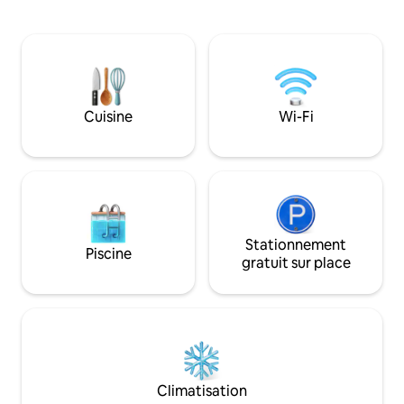
d'un salon/salle à
shopping, mais suffisamment éloigné du
salle de bain et de
monde extérieur trépidant, le ClubHotel
faire de cette ma
offre la possibilité de se détendre dans
lieu de retraite po
un appartement unique si luxueux que
Je me réjouis de votre
seule la promesse d'une journée de
Neubacher
randonnée parfaite peut tenter ceux qui
Cuisine
Wi-Fi
se détendent à l'intérieur !
Stationnement
Piscine
gratuit sur place
Climatisation