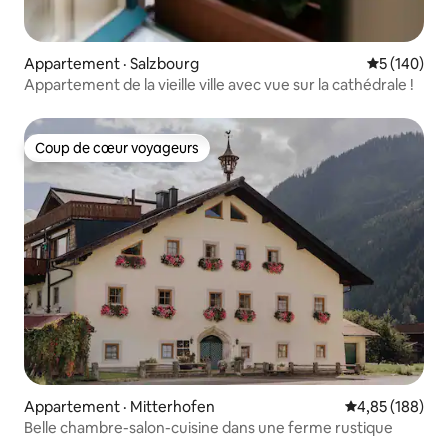
Appartement · Salzbourg
Note moyen
5 (140)
Appartement de la vieille ville avec vue sur la cathédrale !
Coup de cœur voyageurs
Coup de cœur voyageurs
Appartement · Mitterhofen
Note moyenne 
4,85 (188)
Belle chambre-salon-cuisine dans une ferme rustique