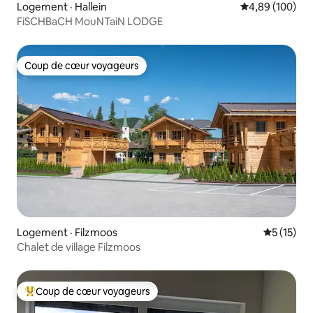
Logement · Hallein
Note moyenne 
4,89 (100)
FiSCHBaCH MouNTaiN LODGE
Coup de cœur voyageurs
Coup de cœur voyageurs
Logement · Filzmoos
Note moye
5 (15)
Chalet de village Filzmoos
Coup de cœur voyageurs
Coup de cœur voyageurs parmi les plus aimés