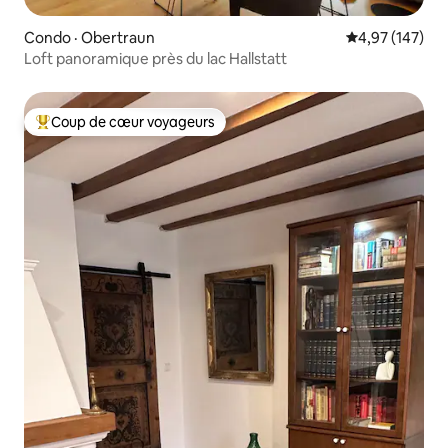
Condo · Obertraun
Note moyenne 
4,97 (147)
Loft panoramique près du lac Hallstatt
Coup de cœur voyageurs
Coup de cœur voyageurs parmi les plus aimés