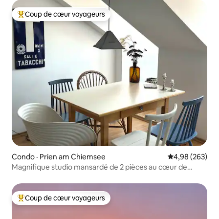
Coup de cœur voyageurs
Coup de cœur voyageurs parmi les plus aimés
Condo · Prien am Chiemsee
Note moyenne 
4,98 (263)
Magnifique studio mansardé de 2 pièces au cœur de
Priens
Coup de cœur voyageurs
Coup de cœur voyageurs parmi les plus aimés