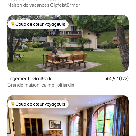
Maison de vacances Gipfelstürmer
Coup de cœur voyageurs
Coup de cœur voyageurs parmi les plus aimés
Logement · Großsölk
Note moyenne 
4,97 (122)
Grande maison, calme, joli jardin
Coup de cœur voyageurs
Coup de cœur voyageurs parmi les plus aimés