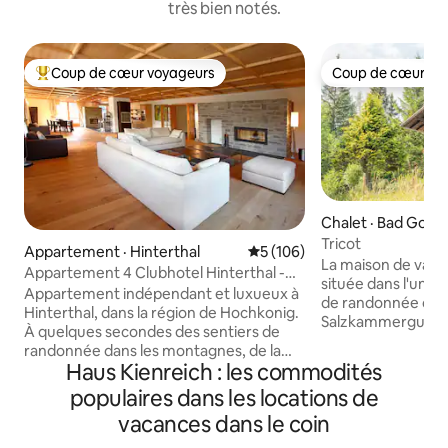
très bien notés.
Coup de cœur voyageurs
Coup de cœur vo
Coup de cœur voyageurs parmi les plus aimés
Coup de cœur vo
Chalet · Bad Goise
stättersee
Tricot
Appartement · Hinterthal
Note moyenne de 5 sur 5, 1
5 (106)
La maison de vacan
Appartement 4 Clubhotel Hinterthal -
située dans l'un d
Luxe alpin
Appartement indépendant et luxueux à
de randonnée du 
Hinterthal, dans la région de Hochkonig.
Salzkammergut. Nous sommes situés à
À quelques secondes des sentiers de
une altitude d'env
randonnée dans les montagnes, de la
permet à nos clien
Haus Kienreich : les commodités
piste cyclable, des terrains de golf et des
immédiatement la 
restaurants avec une vue imprenable.
populaires dans les locations de
Chez nous, vous av
Deux feux de bois vous attendent en fin
profiter de la déten
vacances dans le coin
de journée. À quelques minutes en
autrichienne. Équipée de 2 chambres,
voiture de Maria Alm pour faire du