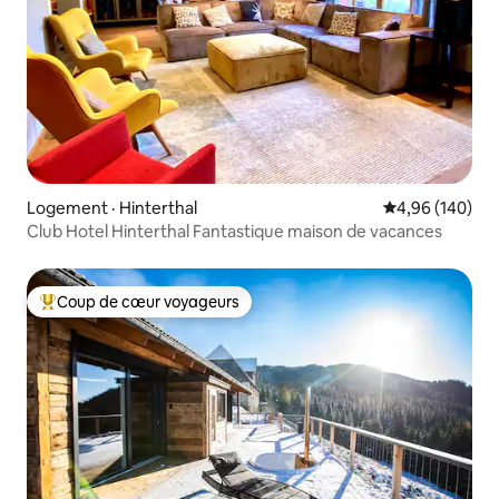
Logement · Hinterthal
Note moyenne 
4,96 (140)
Club Hotel Hinterthal Fantastique maison de vacances
Coup de cœur voyageurs
Coup de cœur voyageurs parmi les plus aimés