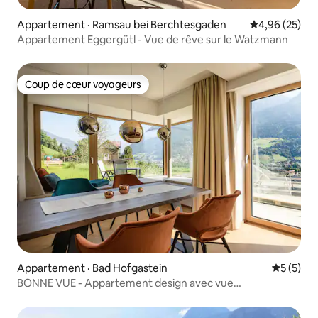
Appartement · Ramsau bei Berchtesgaden
Note moyenne
4,96 (25)
Appartement Eggergütl - Vue de rêve sur le Watzmann
Coup de cœur voyageurs
Coup de cœur voyageurs
Appartement · Bad Hofgastein
Note moy
5 (5)
BONNE VUE - Appartement design avec vue
panoramique