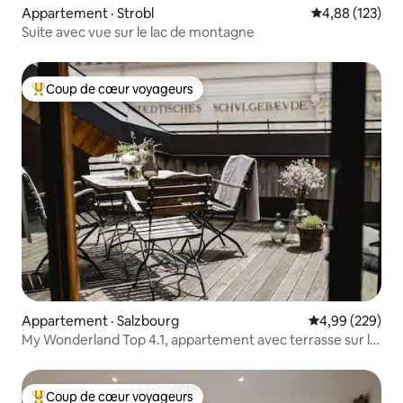
Appartement · Strobl
Note moyenne 
4,88 (123)
Suite avec vue sur le lac de montagne
Coup de cœur voyageurs
Coup de cœur voyageurs parmi les plus aimés
Appartement · Salzbourg
Note moyenne 
4,99 (229)
My Wonderland Top 4.1, appartement avec terrasse sur le
toit
Coup de cœur voyageurs