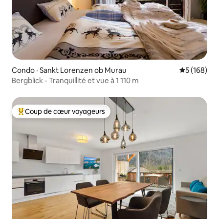
Condo · Sankt Lorenzen ob Murau
Note moyen
5 (168)
Bergblick - Tranquillité et vue à 1 110 m
Coup de cœur voyageurs
Coup de cœur voyageurs parmi les plus aimés