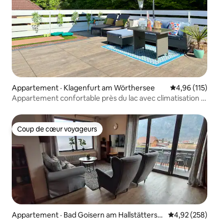
Appartement · Klagenfurt am Wörthersee
Note moyenne 
4,96 (115)
Appartement confortable près du lac avec climatisation •
Terrasse et coin yoga
Coup de cœur voyageurs
Coup de cœur voyageurs
Appartement · Bad Goisern am Hallstätterse
Note moyenne 
4,92 (258)