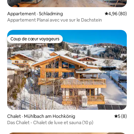
Appartement · Schladming
Note moyenne
4,96 (80)
Appartement Planai avec vue sur le Dachstein
Coup de cœur voyageurs
Coup de cœur voyageurs
Chalet · Mühlbach am Hochkönig
Note moy
5 (8)
Das Chalet - Chalet de luxe et sauna (10 p)