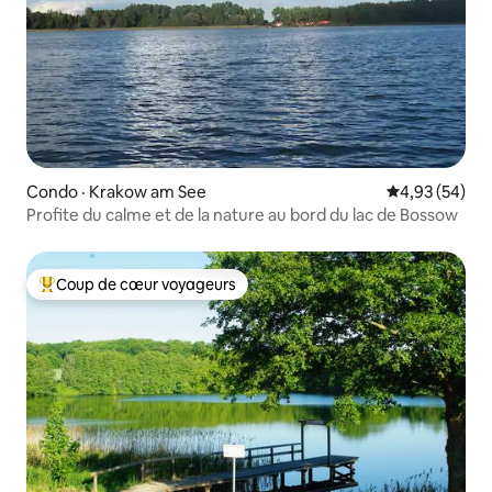
Condo · Krakow am See
Note moyenne
4,93 (54)
Profite du calme et de la nature au bord du lac de Bossow
Coup de cœur voyageurs
Coup de cœur voyageurs parmi les plus aimés