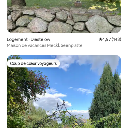
Logement · Diestelow
Note moyenne 
4,97 (143)
Maison de vacances Meckl. Seenplatte
Coup de cœur voyageurs
Coup de cœur voyageurs