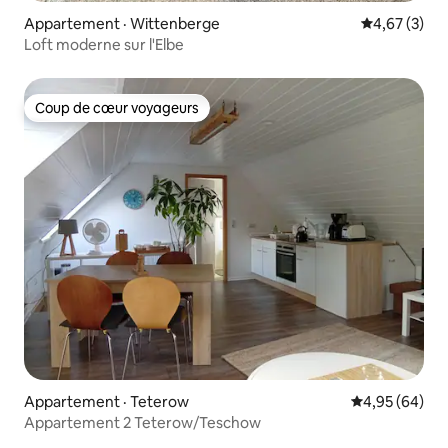
Appartement · Wittenberge
Note moyenn
4,67 (3)
Loft moderne sur l'Elbe
Coup de cœur voyageurs
Coup de cœur voyageurs
Appartement · Teterow
Note moyenne
4,95 (64)
Appartement 2 Teterow/Teschow