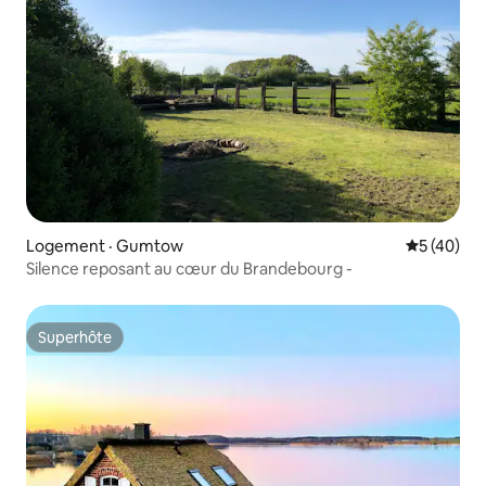
Logement · Gumtow
Note moye
5 (40)
Silence reposant au cœur du Brandebourg -
Superhôte
Superhôte