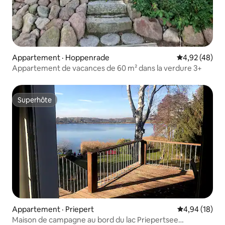
Appartement · Hoppenrade
Note moyenne
4,92 (48)
Appartement de vacances de 60 m² dans la verdure 3+
Superhôte
Superhôte
Appartement · Priepert
Note moyenne
4,94 (18)
Maison de campagne au bord du lac Priepertsee