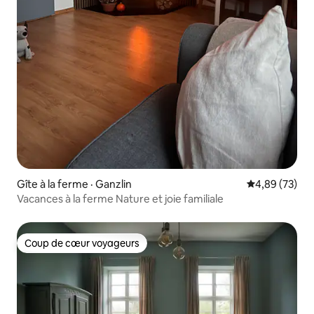
Gîte à la ferme · Ganzlin
Note moyenne
4,89 (73)
Vacances à la ferme Nature et joie familiale
Coup de cœur voyageurs
Coup de cœur voyageurs