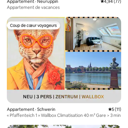
Appartement · Neuruppin
Note moyenne
4,94 (77)
Appartement de vacances
Coup de cœur voyageurs
Coup de cœur voyageurs
Appartement · Schwerin
Note moye
5 (11)
« Pfaffenteich 1 » Wallbox Climatisation 40 m² Gare > 3 min