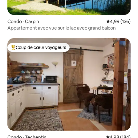
Condo · Carpin
Note moyenne 
4,99 (136)
Appartement avec vue sur le lac avec grand balcon
Coup de cœur voyageurs
Coup de cœur voyageurs parmi les plus aimés
Condo · Techentin
Note moyenne 
4,98 (184)