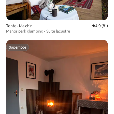
Tente · Malchin
Note moyenn
4,9 (81)
Manor park glamping - Suite lacustre
Superhôte
Superhôte