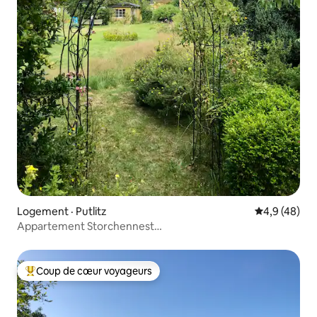
Logement · Putlitz
Note moyenn
4,9 (48)
Appartement Storchennest
Cheminée/Sauna/Jardin/Piano électrique
Coup de cœur voyageurs
Coup de cœur voyageurs parmi les plus aimés