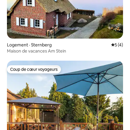
Logement · Sternberg
Note moy
5 (4)
Maison de vacances Am Stein
Coup de cœur voyageurs
Coup de cœur voyageurs