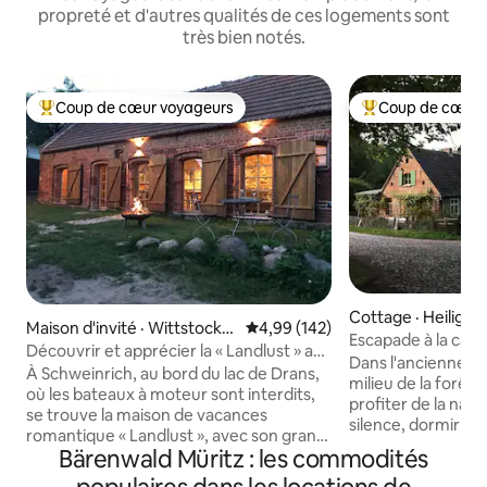
propreté et d'autres qualités de ces logements sont
très bien notés.
Coup de cœur voyageurs
Coup de cœur 
Coup de cœur voyageurs parmi les plus aimés
Coup de cœur voy
Cottage · Heilige
Maison d'invité · Wittstock,
Note moyenne de 4,99 sur 5, 1
4,99 (142)
Escapade à la cam
Ortsteil Schweinrich
Découvrir et apprécier la « Landlust » au
« Forsthaus Hohe 
Dans l'ancienne m
lac de Dransen
À Schweinrich, au bord du lac de Drans,
milieu de la forêt, l
où les bateaux à moteur sont interdits,
profiter de la natu
se trouve la maison de vacances
silence, dormir d
romantique « Landlust », avec son grand
les batteries. Des 
Bärenwald Müritz : les commodités
jardin idyllique, à 100 mètres de la zone
campagne à l'état pur ! Tu so
de baignade. Hangar à bateaux avec
maison et tu es au 