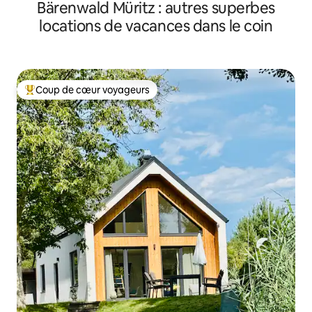
Bärenwald Müritz : autres superbes
« Seeblick »
locations de vacances dans le coin
Coup de cœur voyageurs
Coup de cœur voyageurs parmi les plus aimés