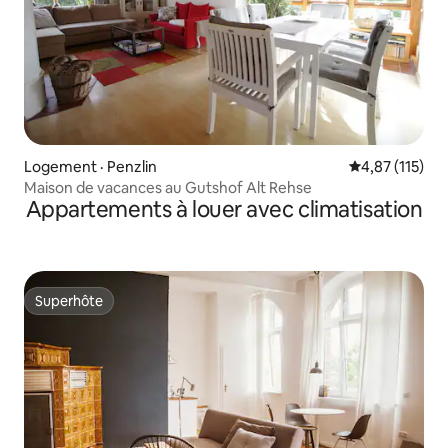
Logement · Penzlin
Note moyenne 
4,87 (115)
Maison de vacances au Gutshof Alt Rehse
Appartements à louer avec climatisation
Superhôte
Superhôte