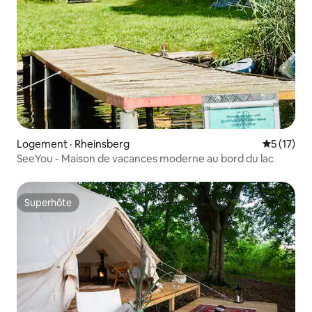
Logement · Rheinsberg
Note moye
5 (17)
SeeYou - Maison de vacances moderne au bord du lac
Superhôte
Superhôte