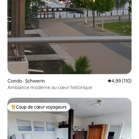
Condo · Schwerin
Note moyenne 
4,99 (110)
Ambiance moderne au cœur historique
Coup de cœur voyageurs
Coup de cœur voyageurs parmi les plus aimés