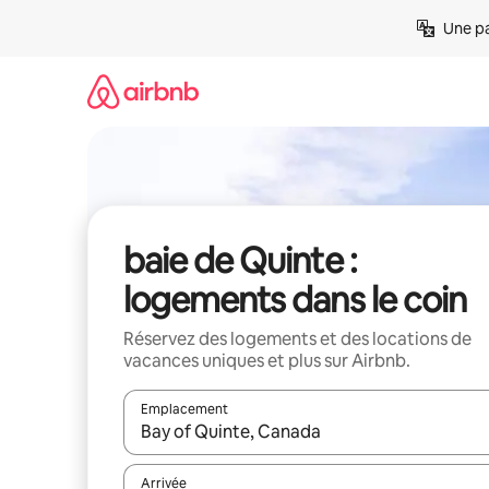
Aller
Une pa
directement
au
contenu
baie de Quinte :
logements dans le coin
Réservez des logements et des locations de
vacances uniques et plus sur Airbnb.
Emplacement
Quand les résultats sont affichés, parcourez-les en 
Arrivée