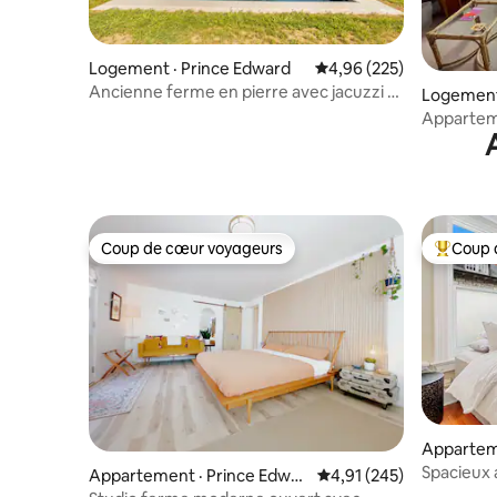
Logement · Prince Edward
Note moyenne de 4,96 
4,96 (225)
Ancienne ferme en pierre avec jacuzzi et
Logement ·
piscine chauffée
Apparteme
et impecca
Coup de cœur voyageurs
Coup 
Coup de cœur voyageurs
Coup de 
Appartem
anee
Spacieux
Appartement · Prince Edwar
Note moyenne de 4,91 
4,91 (245)
jardin – D
d