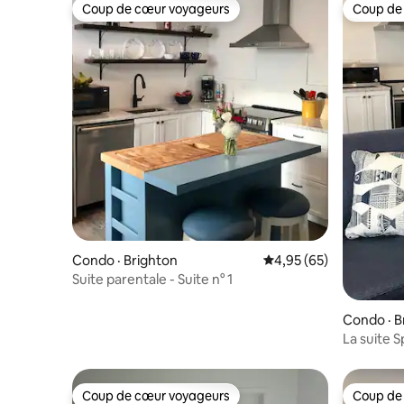
Coup de cœur voyageurs
Coup de
Coup de cœur voyageurs
Coup de
Condo · Brighton
Note moyenne de 4,95
4,95 (65)
Suite parentale - Suite n° 1
Condo · B
La suite S
Coup de cœur voyageurs
Coup de
Coup de cœur voyageurs
Coup de