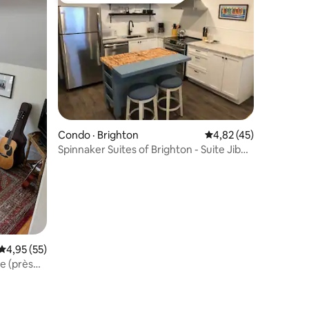
res
Condo · Brighton
Note moyenne de 4,82
4,82 (45)
Spinnaker Suites of Brighton - Suite Jib
n° 6
Note moyenne de 4,95 sur 5, 55 commentaires
4,95 (55)
e (près