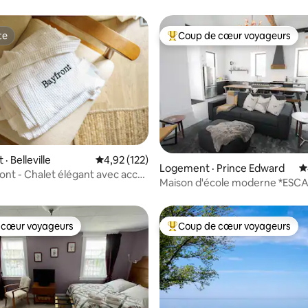
te
Coup de cœur voyageurs
te
Coup de cœur voyageurs parmi 
sur 5, 138 commentaires
 Belleville
Note moyenne de 4,92 sur 5, 122 commentai
4,92 (122)
Logement · Prince Edward
N
ont - Chalet élégant avec accès
Maison d'école moderne *ESC
e l'eau
SPA*JACUZZI ET SAUNA*
 cœur voyageurs
Coup de cœur voyageurs
 cœur voyageurs
Coup de cœur voyageurs parmi 