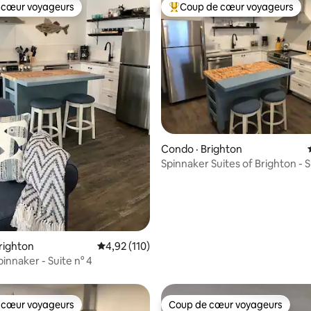
 cœur voyageurs
Coup de cœur voyageurs
 cœur voyageurs
Coup de cœur voyageurs parmi 
Condo · Brighton
Spinnaker Suites of Brighton - S
n° 5
 sur 5, 65 commentaires
righton
Note moyenne de 4,92 sur 5, 110 commentai
4,92 (110)
pinnaker - Suite n° 4
 cœur voyageurs
Coup de cœur voyageurs
 cœur voyageurs
Coup de cœur voyageurs