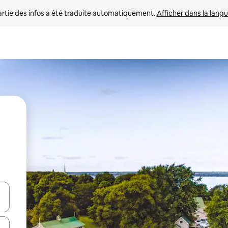
rtie des infos a été traduite automatiquement. 
Afficher dans la langu
utilisant les flèches vers le haut et vers le bas, ou en appuyant dessus 