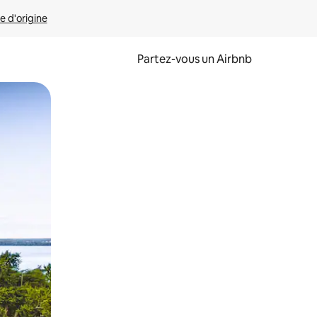
e d'origine
Partez-vous un Airbnb
et en les faisant glisser.