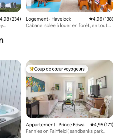
ote moyenne de 4,98 sur 5, 234 commentaires
4,98 (234)
Logement · Havelock
Note moyenne de 4,96 
4,96 (138)
oy
Cabane isolée à louer en forêt, en toutes
res
saisons
n
Coup de cœur voyageurs
les plus aimés
Coup de cœur voyageurs parmi les plus aimés
res
Appartement · Prince Edwar
Note moyenne de 4,95
4,95 (171)
d
Fannies on Fairfield ( sandbanks park
pass)