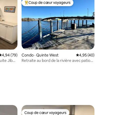
Coup de cœur voyageurs
les plus aimés
Coup de cœur voyageurs parmi les plus aimés
Note moyenne de 4,94 sur 5, 79 commentaires
4,94 (79)
Condo · Quinte West
Note moyenne de 4,95
4,95 (40)
uite Jib
Retraite au bord de la rivière avec patio
sur le toit
res
Coup de cœur voyageurs
Coup de cœur voyageurs