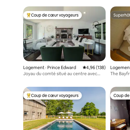
Coup de cœur voyageurs
Superhô
Coup de cœur voyageurs parmi les plus aimés
Superhô
Logement · Prince Edward
Note moyenne de 4,96 
4,96 (138)
Logement ·
Joyau du comté situé au centre avec
The Bayfr
cheminée et jacuzzi
au bord d
Coup de cœur voyageurs
Coup de
Coup de cœur voyageurs parmi les plus aimés
Coup de