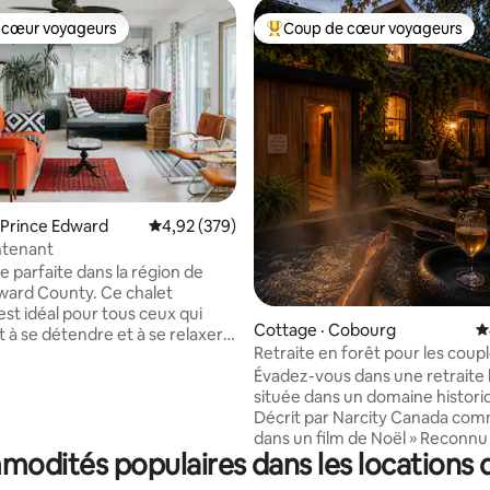
 cœur voyageurs
Coup de cœur voyageurs
 cœur voyageurs
Coup de cœur voyageurs parmi 
sur 5, 110 commentaires
 Prince Edward
Note moyenne de 4,92 sur 5, 379 commentai
4,92 (379)
intenant
e parfaite dans la région de
ward County. Ce chalet
est idéal pour tous ceux qui
Cottage · Cobourg
N
 à se détendre et à se relaxer
Retraite en forêt pour les coupl
alme du comté tout en profitant
sauna, foyer
Évadez-vous dans une retraite 
 imprenable, des vignobles et
située dans un domaine histori
urants de la région. Notre
Décrit par Narcity Canada com
 offre une vue panoramique sur
dans un film de Noël » Reconnu comme
et une retraite privée avec
mmodités populaires dans les locations 
une escapade de couple, près 
'eau. Nous sommes à 15-
Ste. Anne. Suivez-nous
s d'une variété de vignobles,