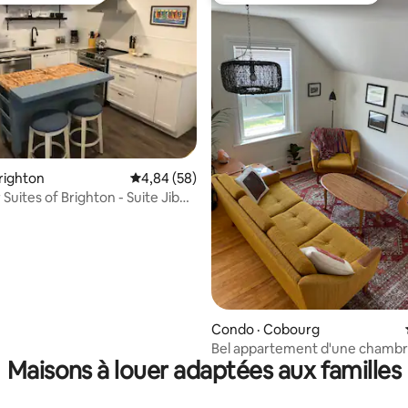
 sur 5, 67 commentaires
righton
Note moyenne de 4,84 sur 5, 58 commentai
4,84 (58)
Suites of Brighton - Suite Jib
Condo · Cobourg
Bel appartement d'une chambr
Maisons à louer adaptées aux familles
du centre-ville/de la plage)