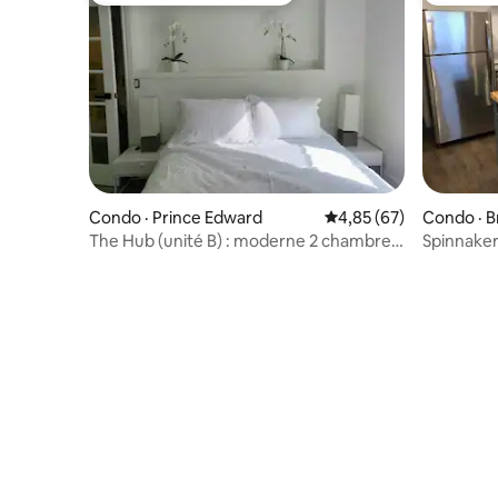
Condo · Prince Edward
Note moyenne de 4,85
4,85 (67)
Condo · B
The Hub (unité B) : moderne 2 chambres
Spinnaker 
près de Main St Picton
n° 2