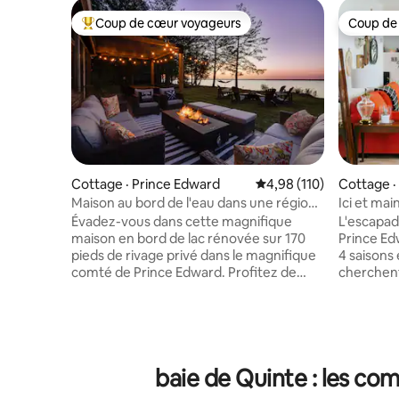
Coup de cœur voyageurs
Coup de
Coup de cœur voyageurs parmi les plus aimés
Coup de
Cottage · Prince Edward
Note moyenne de 4,98 
4,98 (110)
Cottage ·
Maison au bord de l'eau dans une région
Ici et ma
vinicole avec SAUNA et JACUZZI
Évadez-vous dans cette magnifique
L'escapad
maison en bord de lac rénovée sur 170
Prince Ed
pieds de rivage privé dans le magnifique
4 saisons 
comté de Prince Edward. Profitez de
cherchent
notre nouveau sauna panoramique, de
dans le c
notre spa et de notre douche extérieure.
de la vue
Cette escapade relaxante est située sur
des resta
la baie de Quinte, à seulement 2 heures à
propriété
l'est de Toronto. À 30 minutes en voiture
une baie 
baie de Quinte : les co
de Sandbanks, à 20 minutes de
accès à l
Picton/Wellington. À proximité de
30 minute