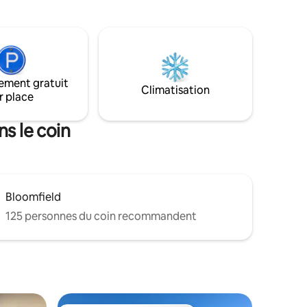
quelques minutes des bars clandestins
e sur un
secrets et des salons de vin, des
e 5 acres.
vignobles, du Mustang Drive-In et du
quement
parc provincial Sandbanks!
ique au
a privé,
ement gratuit
et une
Climatisation
r place
inutes du
et de ses
ns le coin
Bloomfield
125 personnes du coin recommandent