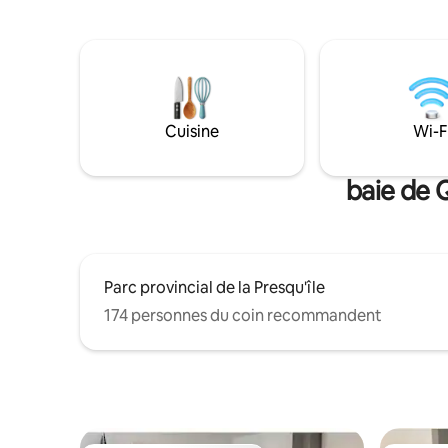
nombreux vignobles et brasseries. La
brasseries et cidre
grande cour fait de ce logement un
s'agit d'u
endroit idéal pour les groupes, les
n'est pas 
couples et les familles à la recherche de
Les escal
vues de carte postale et de commodités
utilisable
de spa privées. ST-2023-0002
Cuisine
Wi-F
baie de Q
Parc provincial de la Presqu'île
174 personnes du coin recommandent