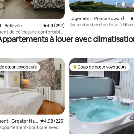
sur 5, 225 commentaires
Logement · Prince Edward
N
Jacuzzi au bord de l'eau à Fitzr
 Belleville
Note moyenne de 4,9 sur 5, 297 commentai
4,9 (297)
Lakehouse
nt de célibataire confortable
Appartements à louer avec climatisatio
ble à Belleville
de cœur voyageurs
Coup de cœur voyageurs
cœur voyageurs parmi les plus aimés
Coup de cœur voyageurs parmi 
ent · Greater Nap
Note moyenne de 4,98 sur 5, 226 commentai
4,98 (226)
 appartement-boutique avec
sur 5, 245 commentaires
écouvrez les Îles-de-la-Paix