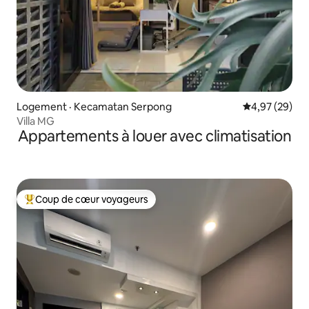
Logement · Kecamatan Serpong
Note moyenne
4,97 (29)
Villa MG
Appartements à louer avec climatisation
Coup de cœur voyageurs
Coup de cœur voyageurs parmi les plus aimés