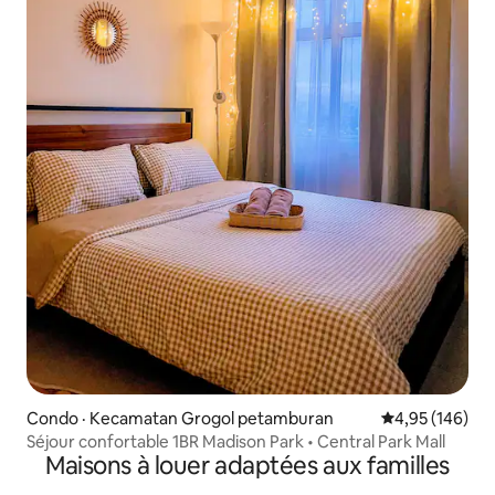
Condo · Kecamatan Grogol petamburan
Note moyenne 
4,95 (146)
Séjour confortable 1BR Madison Park • Central Park Mall
Maisons à louer adaptées aux familles