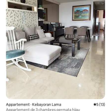
Appartement · Kebayoran Lama
Note moye
5 (13)
Appartement de 3 chambres permata hijau