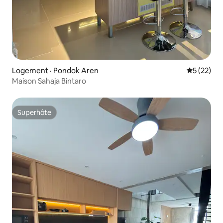
Logement · Pondok Aren
Note moye
5 (22)
Maison Sahaja Bintaro
Superhôte
Superhôte