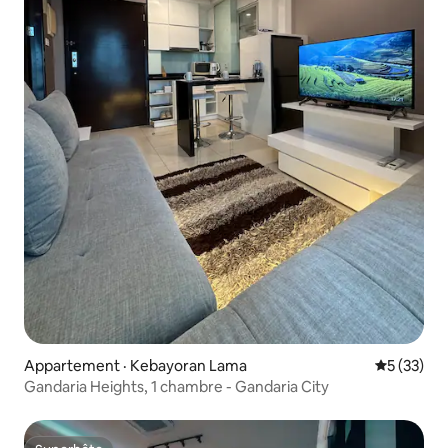
Appartement · Kebayoran Lama
Note moye
5 (33)
Gandaria Heights, 1 chambre - Gandaria City