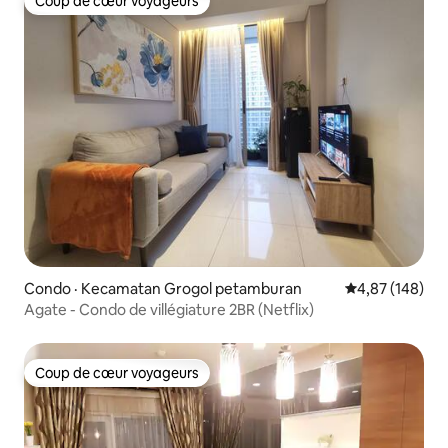
Coup de cœur voyageurs
Coup de cœur voyageurs
Condo · Kecamatan Grogol petamburan
Note moyenne 
4,87 (148)
Agate - Condo de villégiature 2BR (Netflix)
Coup de cœur voyageurs
Coup de cœur voyageurs