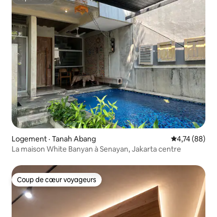
Superhôte
Logement · Tanah Abang
Note moyenne
4,74 (88)
La maison White Banyan à Senayan, Jakarta centre
Coup de cœur voyageurs
Coup de cœur voyageurs