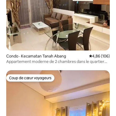
Condo · Kecamatan Tanah Abang
Note moyenne 
4,86 (106)
Appartement moderne de 2 chambres dans le quartier
d'affaires de Jakarta avec Netflix
Coup de cœur voyageurs
Coup de cœur voyageurs