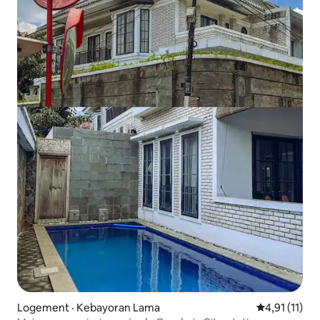
Logement · Kebayoran Lama
Note moyenne
4,91 (11)