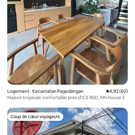
Logement · Kecamatan Pagedangan
Note moyenne
4,92 (60)
Maison tropicale confortable près d'ICE BSD, NN House 2
Coup de cœur voyageurs
Coup de cœur voyageurs