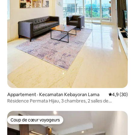
Appartement · Kecamatan Kebayoran Lama
Note moyenn
4,9 (30)
Résidence Permata Hijau, 3 chambres, 2 salles de
bain + stationnement, Wi-Fi
Coup de cœur voyageurs
Coup de cœur voyageurs