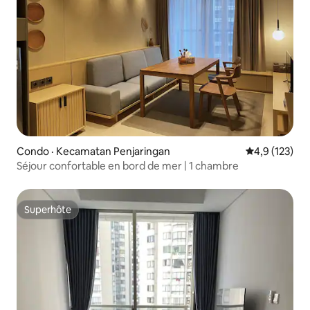
Condo · Kecamatan Penjaringan
Note moyenne
4,9 (123)
Séjour confortable en bord de mer | 1 chambre
Superhôte
Superhôte