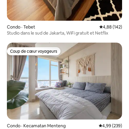
Condo · Tebet
Note moyenne 
4,88 (142)
Studio dans le sud de Jakarta, WiFi gratuit et Netflix
Coup de cœur voyageurs
Coup de cœur voyageurs
Condo · Kecamatan Menteng
Note moyenne 
4,99 (239)