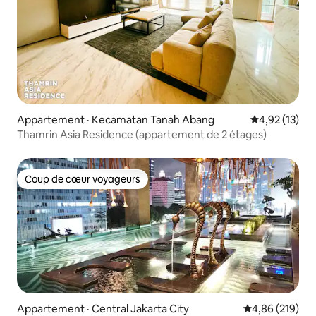
Appartement · Kecamatan Tanah Abang
Note moyenne
4,92 (13)
Thamrin Asia Residence (appartement de 2 étages)
Coup de cœur voyageurs
Coup de cœur voyageurs
Appartement · Central Jakarta City
Note moyenne 
4,86 (219)