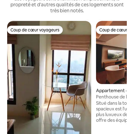
propreté et d'autres qualités de ces logements sont
très bien notés.
Coup de cœur voyageurs
Coup de cœur vo
Coup de cœur voyageurs
Coup de cœur vo
Appartement · K
Serpong
Penthouse de luxe, 
BSD
Situé dans la tour 
spacieux est l'un 
plus luxueux de BS
offre des équipe
notamment une cu
Wi-Fi de 100 Mbps,