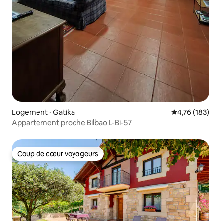
Logement · Gatika
Note moyenne 
4,76 (183)
Appartement proche Bilbao L-Bi-57
Coup de cœur voyageurs
Coup de cœur voyageurs