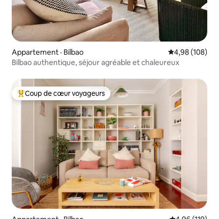
Appartement · Bilbao
Note moyenne 
4,98 (108)
Bilbao authentique, séjour agréable et chaleureux
Coup de cœur voyageurs
Coup de cœur voyageurs parmi les plus aimés