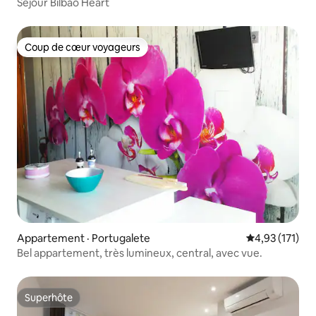
Séjour Bilbao Heart
Coup de cœur voyageurs
Coup de cœur voyageurs
Appartement · Portugalete
Note moyenne 
4,93 (171)
Bel appartement, très lumineux, central, avec vue.
Superhôte
Superhôte