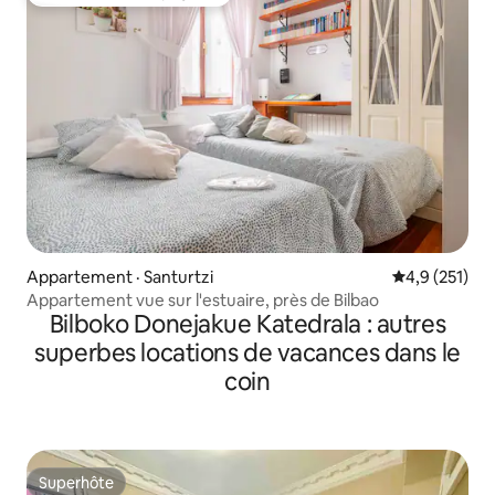
Coup de cœur voyageurs
Appartement · Santurtzi
Note moyenne
4,9 (251)
Appartement vue sur l'estuaire, près de Bilbao
Bilboko Donejakue Katedrala : autres
superbes locations de vacances dans le
coin
Superhôte
Superhôte