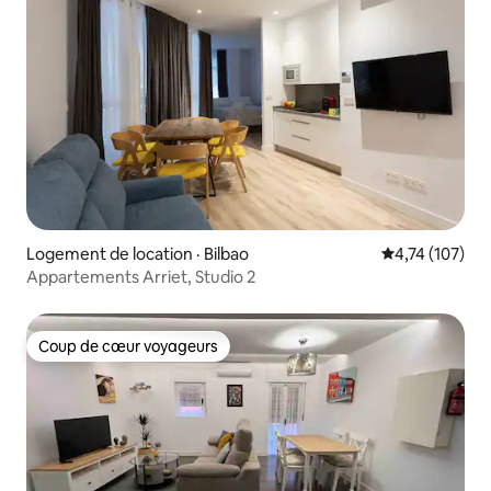
Logement de location · Bilbao
Note moyenne 
4,74 (107)
Appartements Arriet, Studio 2
Coup de cœur voyageurs
Coup de cœur voyageurs