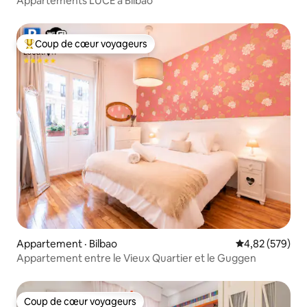
Appartements LUCE à Bilbao
Coup de cœur voyageurs
Coup de cœur voyageurs parmi les plus aimés
Appartement · Bilbao
Note moyenne 
4,82 (579)
Appartement entre le Vieux Quartier et le Guggen
Coup de cœur voyageurs