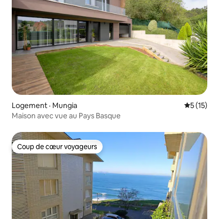
Logement · Mungia
Note moye
5 (15)
Maison avec vue au Pays Basque
Coup de cœur voyageurs
Coup de cœur voyageurs