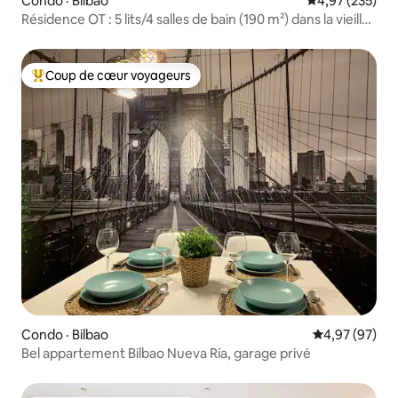
Condo · Bilbao
Note moyenne 
4,97 (235)
Résidence OT : 5 lits/4 salles de bain (190 m²) dans la vieille
ville
Coup de cœur voyageurs
Coup de cœur voyageurs parmi les plus aimés
Condo · Bilbao
Note moyenne
4,97 (97)
Bel appartement Bilbao Nueva Ría, garage privé