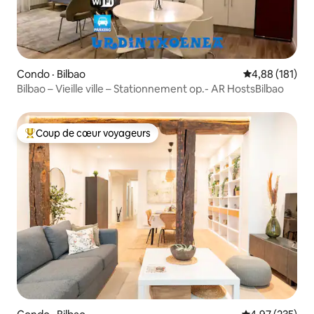
Condo · Bilbao
Note moyenne 
4,88 (181)
Bilbao – Vieille ville – Stationnement op.- AR HostsBilbao
Coup de cœur voyageurs
Coup de cœur voyageurs parmi les plus aimés