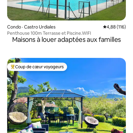
Condo · Castro Urdiales
Note moyenne 
4,88 (116)
Penthouse 100m Terrasse et Piscine.WIFI
Maisons à louer adaptées aux familles
Coup de cœur voyageurs
Coup de cœur voyageurs parmi les plus aimés