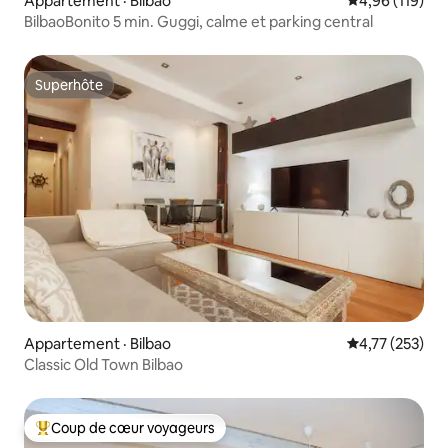
Appartement · Bilbao
Note moyenne 
4,96 (119)
BilbaoBonito 5 min. Guggi, calme et parking central
Superhôte
Superhôte
Appartement · Bilbao
Note moyenne 
4,77 (253)
Classic Old Town Bilbao
Coup de cœur voyageurs
Coup de cœur voyageurs parmi les plus aimés