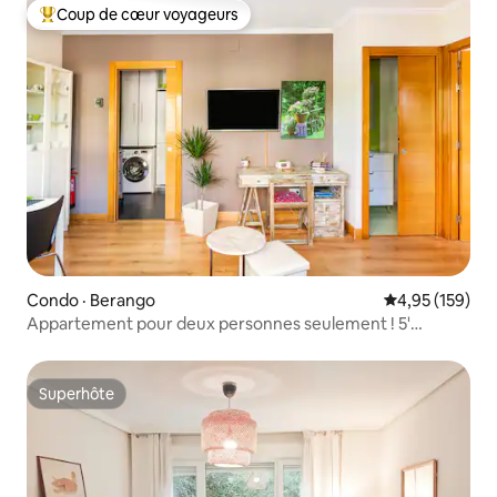
Coup de cœur voyageurs
Coup de cœur voyageurs parmi les plus aimés
Condo · Berango
Note moyenne 
4,95 (159)
Appartement pour deux personnes seulement ! 5'
Getxo/Plage/ Bilbao 25'.
Superhôte
Superhôte