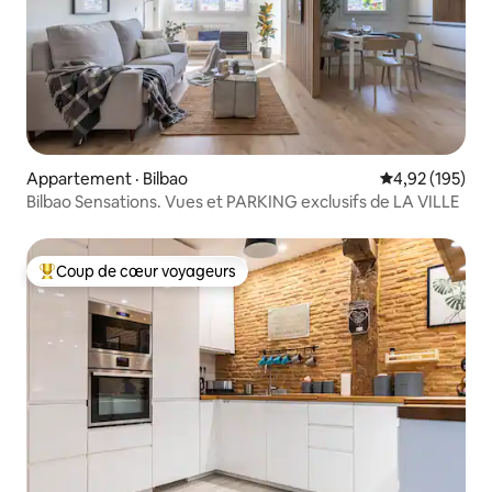
Appartement · Bilbao
Note moyenne 
4,92 (195)
Bilbao Sensations. Vues et PARKING exclusifs de LA VILLE
Coup de cœur voyageurs
Coup de cœur voyageurs parmi les plus aimés