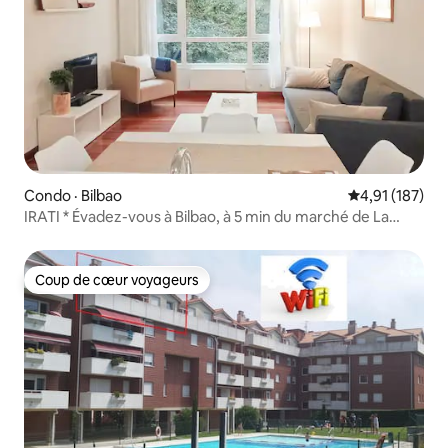
Condo · Bilbao
Note moyenne 
4,91 (187)
IRATI * Évadez-vous à Bilbao, à 5 min du marché de La
Ribera
Coup de cœur voyageurs
Coup de cœur voyageurs