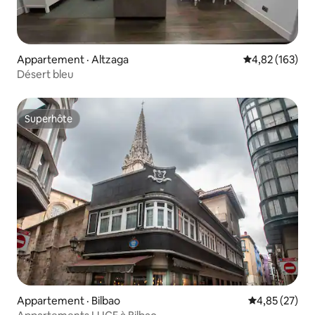
Appartement · Altzaga
Note moyenne 
4,82 (163)
Désert bleu
Superhôte
Superhôte
Appartement · Bilbao
Note moyenne
4,85 (27)