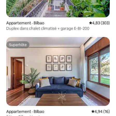
Appartement · Bilbao
Note moyenne 
4,83 (303)
Duplex dans chalet climatisé + garage E-BI-200
Superhôte
Superhôte
Appartement · Bilbao
Note moyenne
4,94 (16)