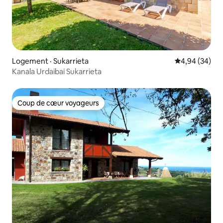
Logement · Sukarrieta
Note moyenne
4,94 (34)
Kanala Urdaibai Sukarrieta
Coup de cœur voyageurs
Coup de cœur voyageurs