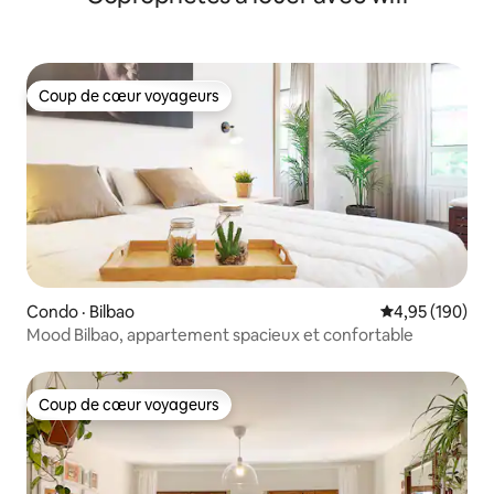
Coup de cœur voyageurs
Coup de cœur voyageurs
Condo · Bilbao
Note moyenne 
4,95 (190)
Mood Bilbao, appartement spacieux et confortable
Coup de cœur voyageurs
Coup de cœur voyageurs