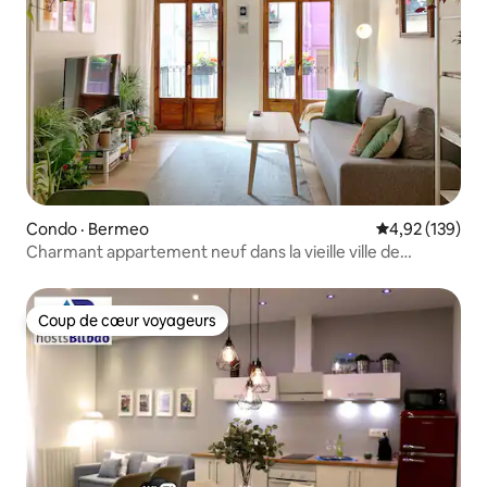
Condo · Bermeo
Note moyenne 
4,92 (139)
Charmant appartement neuf dans la vieille ville de
Bermeo
Coup de cœur voyageurs
Coup de cœur voyageurs