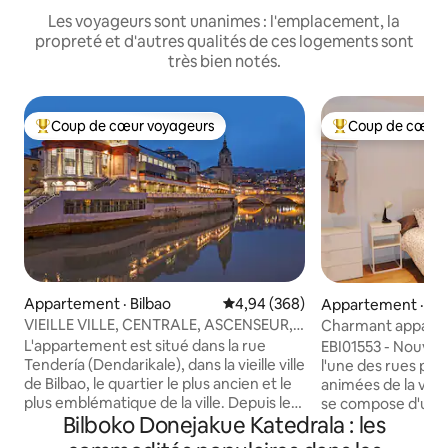
Les voyageurs sont unanimes : l'emplacement, la
propreté et d'autres qualités de ces logements sont
très bien notés.
Coup de cœur voyageurs
Coup de cœur 
Coup de cœur voyageurs parmi les plus aimés
Coup de cœur voy
Appartement · Bilbao
Note moyenne de 4,94 sur 5, 3
4,94 (368)
Appartement · Bil
VIEILLE VILLE, CENTRALE, ASCENSEUR,
Charmant apparte
WIFI
villa
L'appartement est situé dans la rue
EBI01553 - Nouvel
Tendería (Dendarikale), dans la vieille ville
l'une des rues pié
de Bilbao, le quartier le plus ancien et le
animées de la vieil
plus emblématique de la ville. Depuis le
se compose d'une 
Bilboko Donejakue Katedrala : les
belvédère ou le balcon, vous pouvez voir
de bain avec buand
à droite la cathédrale de Saint-Jacques
avec cuisine pour 