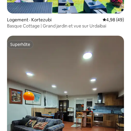
Logement · Kortezubi
Note moyenne
4,98 (49)
Basque Cottage | Grand jardin et vue sur Urdaibai
Superhôte
Superhôte