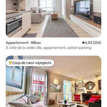
Appartement · Bilbao
Note moyenne 
4,93 (204)
À côté de la vieille ville, appartement, option parking
Coup de cœur voyageurs
Coup de cœur voyageurs parmi les plus aimés