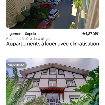
Logement · Sopela
Note moyenne
4,87 (69)
Vacances à côté de la plage
Appartements à louer avec climatisation
Superhôte
Superhôte