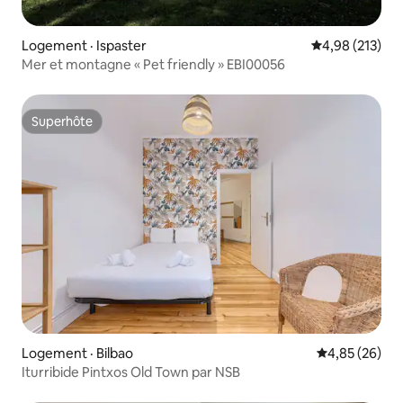
Logement · Ispaster
Note moyenne 
4,98 (213)
Mer et montagne « Pet friendly » EBI00056
Superhôte
Superhôte
Logement · Bilbao
Note moyenne
4,85 (26)
Iturribide Pintxos Old Town par NSB