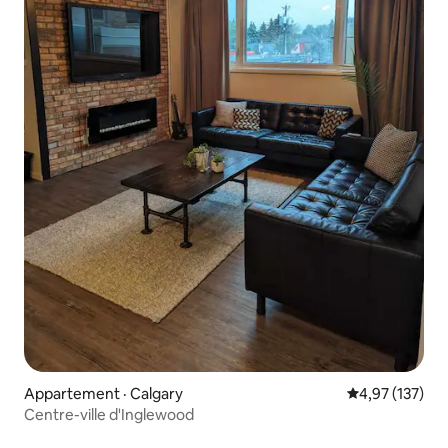
Appartement · Calgary
Note moyenne 
4,97 (137)
Centre-ville d'Inglewood