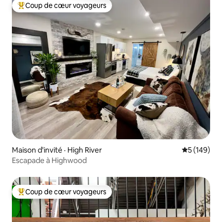
Coup de cœur voyageurs
Coup de cœur voyageurs parmi les plus aimés
Maison d'invité · High River
Note moyen
5 (149)
Escapade à Highwood
Coup de cœur voyageurs
Coup de cœur voyageurs parmi les plus aimés