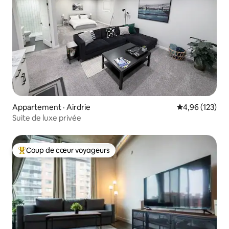
Appartement · Airdrie
Note moyenne 
4,96 (123)
Suite de luxe privée
Coup de cœur voyageurs
Coup de cœur voyageurs parmi les plus aimés