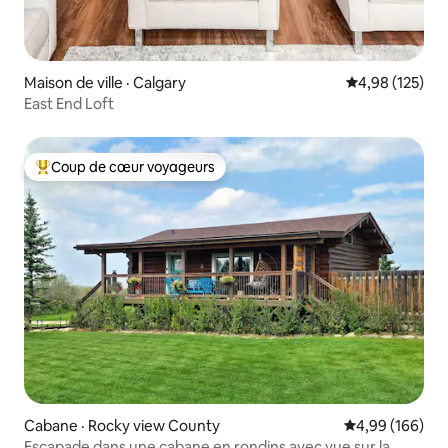
Maison de ville · Calgary
Note moyenne 
4,98 (125)
East End Loft
Coup de cœur voyageurs
Coup de cœur voyageurs parmi les plus aimés
Cabane · Rocky view County
Note moyenne 
4,99 (166)
Escapade dans une cabane en rondins avec vue sur la