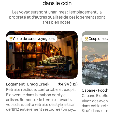
dans le coin
Les voyageurs sont unanimes : l'emplacement, la
propreté et d'autres qualités de ces logements sont
très bien notés.
Coup de cœur voyageurs
Coup de cœur 
Coup de cœur voyageurs parmi les plus aimés
Coup de cœur voy
Logement · Bragg Creek
Note moyenne de 4,94 sur 5, 1
4,94 (119)
Retraite rustique, confortable et exquise
Cabane · Foothills
dans les Rocheuses
Bienvenue dans la maison de style
Cabane BlueRock 
artisan. Remontez le temps et évadez-
Vivez des aventu
vous dans cette retraite de style artisan
dans cette retrait
de 1912 entièrement restaurée (un joyau
Situé dans les mag