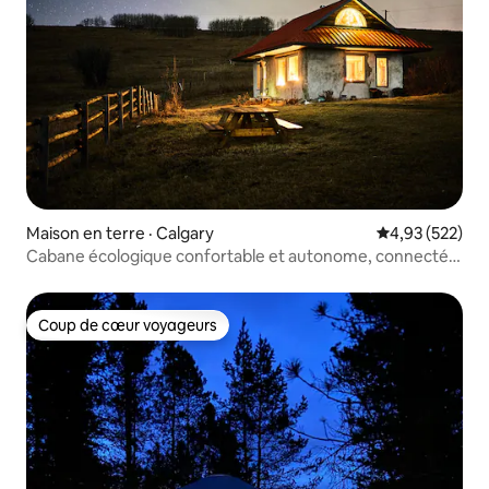
Maison en terre · Calgary
Note moyenne 
4,93 (522)
Cabane écologique confortable et autonome, connectée
à la nature
Coup de cœur voyageurs
Coup de cœur voyageurs