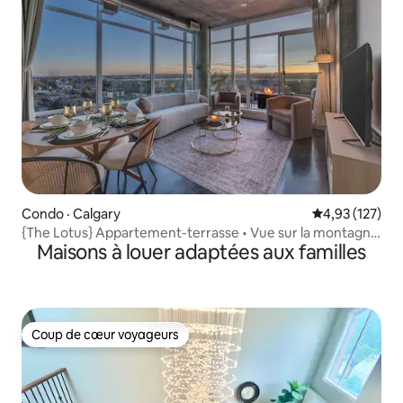
Condo · Calgary
Note moyenne 
4,93 (127)
{The Lotus} Appartement-terrasse • Vue sur la montagne
Maisons à louer adaptées aux familles
• Très grand lit
Coup de cœur voyageurs
Coup de cœur voyageurs