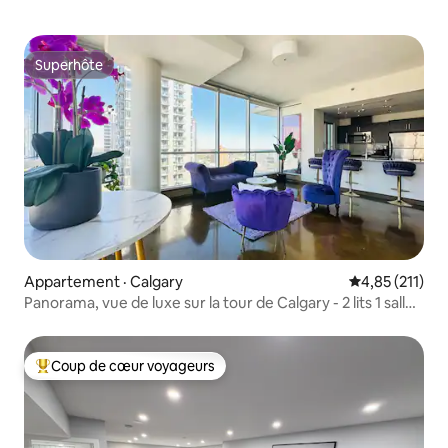
Superhôte
Superhôte
Appartement · Calgary
Note moyenne 
4,85 (211)
Panorama, vue de luxe sur la tour de Calgary - 2 lits 1 salle
de bain
Coup de cœur voyageurs
Coup de cœur voyageurs parmi les plus aimés