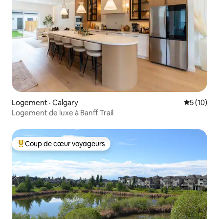
Logement · Calgary
Note moye
5 (10)
Logement de luxe à Banff Trail
Coup de cœur voyageurs
Coup de cœur voyageurs parmi les plus aimés