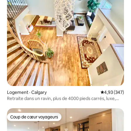
Logement · Calgary
Note moyenne 
4,93 (347)
Retraite dans un ravin, plus de 4000 pieds carrés, luxe,
climatisation, table de billard, etc.
Coup de cœur voyageurs
Coup de cœur voyageurs