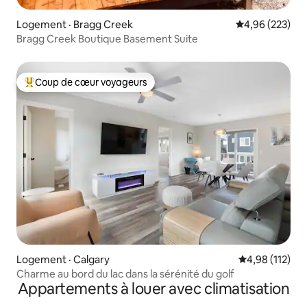
Logement · Bragg Creek
Note moyenne 
4,96 (223)
Bragg Creek Boutique Basement Suite
Coup de cœur voyageurs
Coup de cœur voyageurs parmi les plus aimés
Logement · Calgary
Note moyenne 
4,98 (112)
Charme au bord du lac dans la sérénité du golf
Appartements à louer avec climatisation