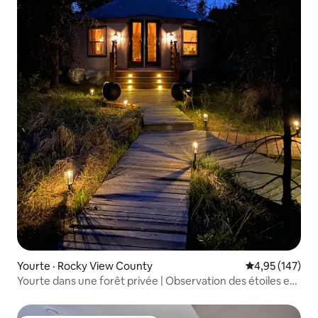
Yourte · Rocky View County
Note moyenne 
4,95 (147)
Yourte dans une forêt privée | Observation des étoiles et
évasion dans la nature