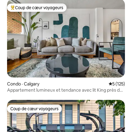
Coup de cœur voyageurs
Coup de cœur voyageurs parmi les plus aimés
Condo · Calgary
Note moyen
5 (125)
Appartement lumineux et tendance avec lit King près du
centre-ville
Coup de cœur voyageurs
Coup de cœur voyageurs