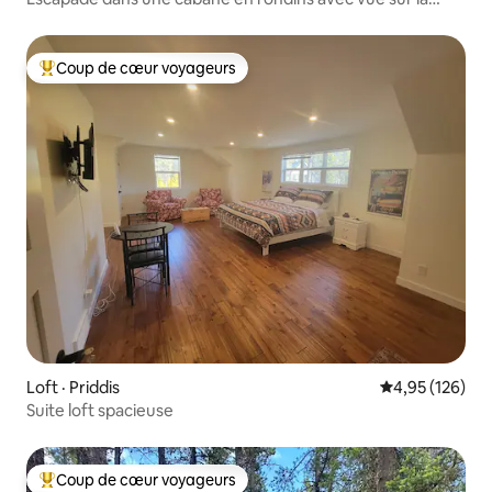
montagne
Coup de cœur voyageurs
Coup de cœur voyageurs parmi les plus aimés
Loft · Priddis
Note moyenne 
4,95 (126)
Suite loft spacieuse
Coup de cœur voyageurs
Coup de cœur voyageurs parmi les plus aimés