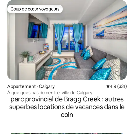
Coup de cœur voyageurs
Coup de cœur voyageurs
Appartement · Calgary
Note moyenne
4,9 (331)
À quelques pas du centre-ville de Calgary
parc provincial de Bragg Creek : autres
superbes locations de vacances dans le
coin