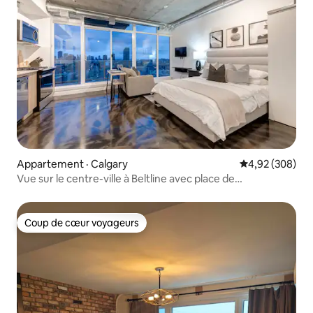
Appartement · Calgary
Note moyenne 
4,92 (308)
Vue sur le centre-ville à Beltline avec place de
stationnement!
Coup de cœur voyageurs
Coup de cœur voyageurs