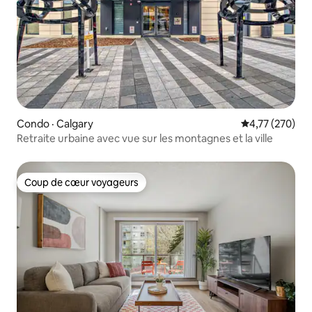
Condo · Calgary
Note moyenne 
4,77 (270)
Retraite urbaine avec vue sur les montagnes et la ville
Coup de cœur voyageurs
Coup de cœur voyageurs