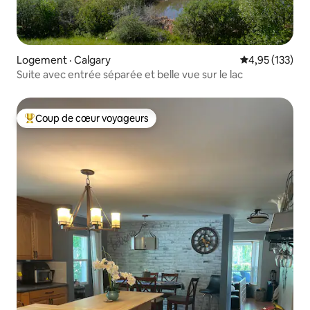
Logement · Calgary
Note moyenne 
4,95 (133)
Suite avec entrée séparée et belle vue sur le lac
Coup de cœur voyageurs
Coup de cœur voyageurs parmi les plus aimés