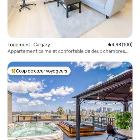
Logement · Calgary
Note moyenne 
4,93 (100)
Appartement calme et confortable de deux chambres
avec stationnement gratuit.
Coup de cœur voyageurs
Coup de cœur voyageurs parmi les plus aimés