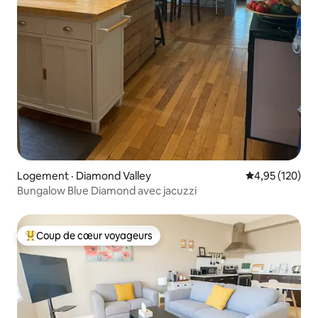
Logement · Diamond Valley
Note moyenne 
4,95 (120)
Bungalow Blue Diamond avec jacuzzi
Coup de cœur voyageurs
Coup de cœur voyageurs parmi les plus aimés