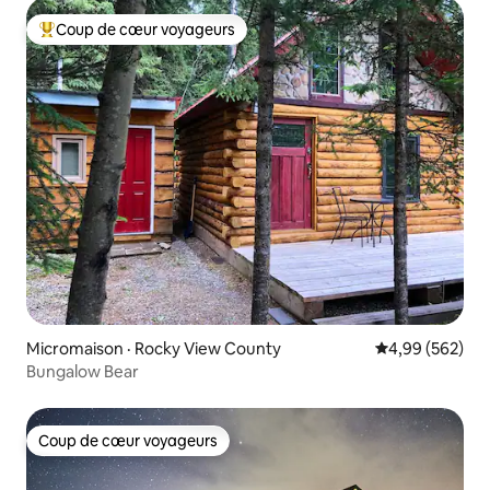
Coup de cœur voyageurs
Coup de cœur voyageurs parmi les plus aimés
Micromaison · Rocky View County
Note moyenne 
4,99 (562)
Bungalow Bear
Coup de cœur voyageurs
Coup de cœur voyageurs