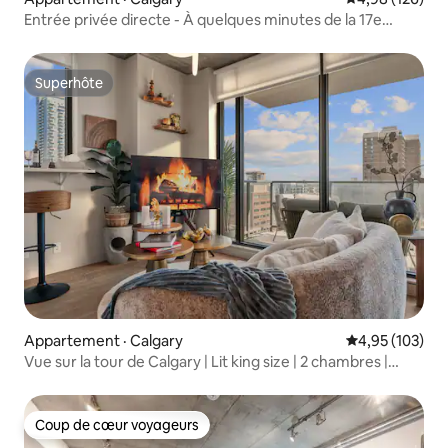
Entrée privée directe - À quelques minutes de la 17e
Avenue
Superhôte
Superhôte
Appartement · Calgary
Note moyenne 
4,95 (103)
Vue sur la tour de Calgary | Lit king size | 2 chambres |
Climatisation | Salle de sport
Coup de cœur voyageurs
Coup de cœur voyageurs