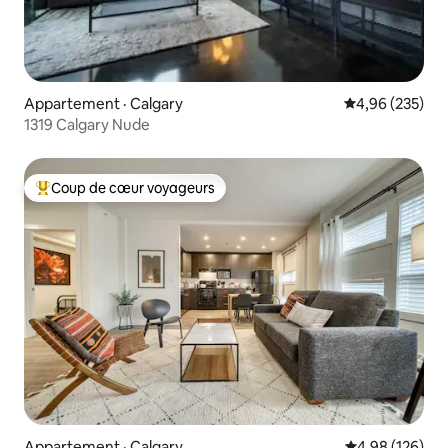
Appartement · Calgary
Note moyenne 
4,96 (235)
1319 Calgary Nude
Coup de cœur voyageurs
Coup de cœur voyageurs parmi les plus aimés
Appartement · Calgary
Note moyenne 
4,98 (126)