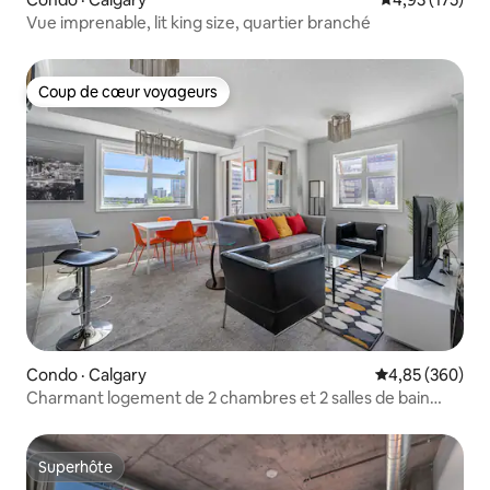
Vue imprenable, lit king size, quartier branché
Coup de cœur voyageurs
Coup de cœur voyageurs
Condo · Calgary
Note moyenne 
4,85 (360)
Charmant logement de 2 chambres et 2 salles de bain
avec vue sur l'eau au centre-ville de YYC
Superhôte
Superhôte