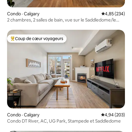
Condo · Calgary
Note moyenne 
4,85 (234)
2 chambres, 2 salles de bain, vue sur le Saddledome/le
Stampede – capacité de 8 personnes
Coup de cœur voyageurs
Coup de cœur voyageurs parmi les plus aimés
Condo · Calgary
Note moyenne 
4,94 (203)
Condo DT River, AC, UG Park, Stampede et Saddledome