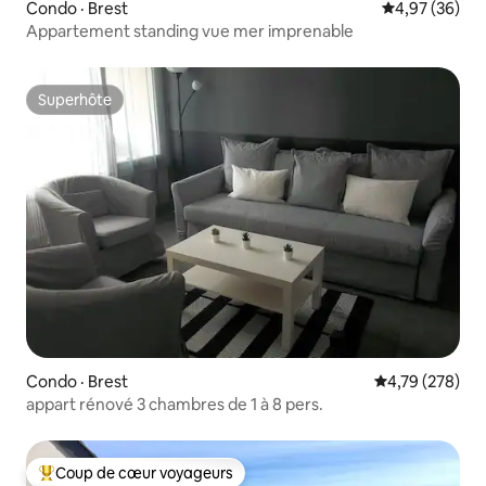
Condo · Brest
Note moyenne
4,97 (36)
Appartement standing vue mer imprenable
Superhôte
Superhôte
Condo · Brest
Note moyenne 
4,79 (278)
appart rénové 3 chambres de 1 à 8 pers.
Coup de cœur voyageurs
Coup de cœur voyageurs parmi les plus aimés