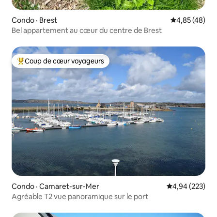
Condo · Brest
Note moyenne
4,85 (48)
Bel appartement au cœur du centre de Brest
Coup de cœur voyageurs
Coup de cœur voyageurs parmi les plus aimés
Condo · Camaret-sur-Mer
Note moyenne 
4,94 (223)
Agréable T2 vue panoramique sur le port