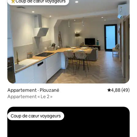
Coup de cœur voyageurs
Coup de cœur voyageurs parmi les plus aimés
Appartement · Plouzané
Note moyenne
4,88 (49)
Appartement « Le 2 »
Coup de cœur voyageurs
Coup de cœur voyageurs