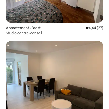
Appartement · Brest
Note moyenne
4,44 (27)
Studio centre-conseil