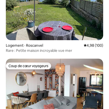
Logement · Roscanvel
Note moyenne 
4,98 (100)
Rare : Petite maison incroyable vue mer
Coup de cœur voyageurs
Coup de cœur voyageurs