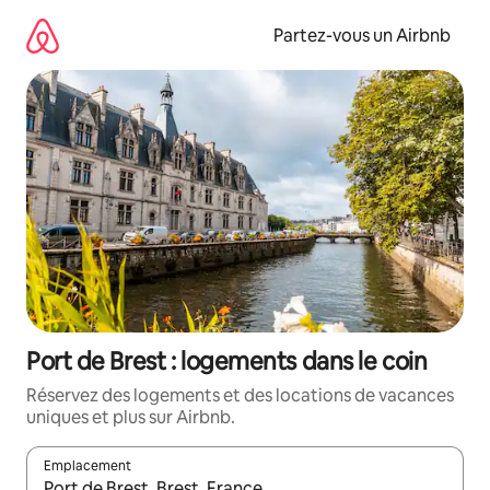
Aller
directement
Partez-vous un Airbnb
au
contenu
Port de Brest : logements dans le coin
Réservez des logements et des locations de vacances
uniques et plus sur Airbnb.
Emplacement
Quand les résultats sont affichés, parcourez-les en utilisant les 