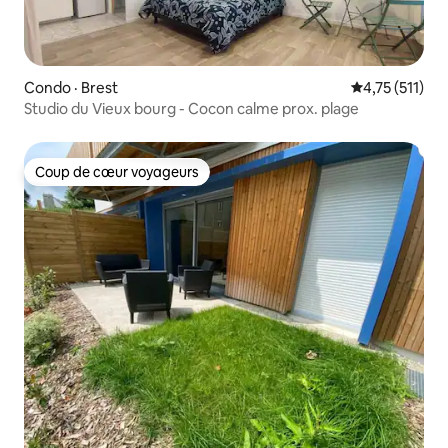
Condo · Brest
Note moyenne 
4,75 (511)
Studio du Vieux bourg - Cocon calme prox. plage
Coup de cœur voyageurs
Coup de cœur voyageurs