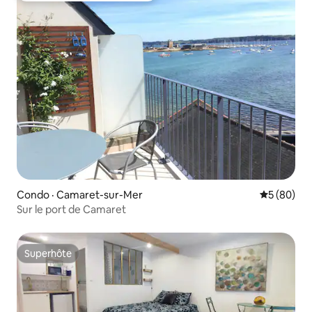
Condo · Camaret-sur-Mer
Note moye
5 (80)
Sur le port de Camaret
Superhôte
Superhôte