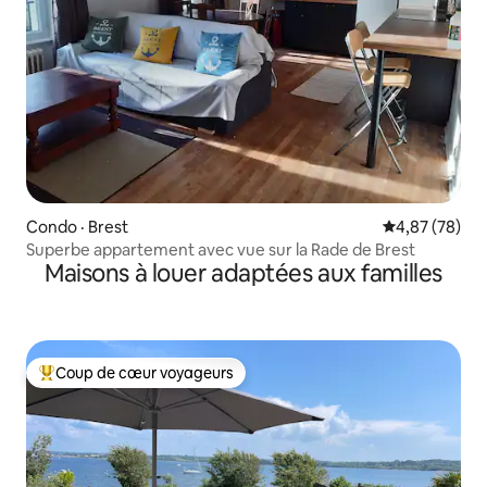
Condo · Brest
Note moyenne
4,87 (78)
Superbe appartement avec vue sur la Rade de Brest
Maisons à louer adaptées aux familles
Coup de cœur voyageurs
Coup de cœur voyageurs parmi les plus aimés