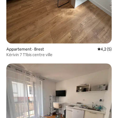
Appartement · Brest
Note moyen
4,2 (5)
Kérivin 7 T1bis centre ville