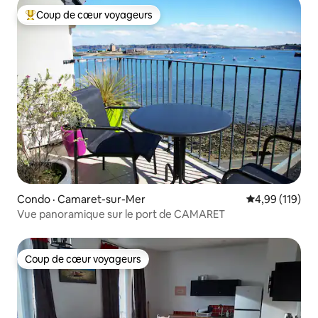
Coup de cœur voyageurs
Coup de cœur voyageurs parmi les plus aimés
Condo · Camaret-sur-Mer
Note moyenne 
4,99 (119)
Vue panoramique sur le port de CAMARET
Coup de cœur voyageurs
Coup de cœur voyageurs