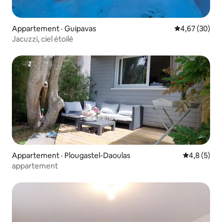
Appartement · Guipavas
Note moyenne
4,67 (30)
Jacuzzi, ciel étoilé
Appartement · Plougastel-Daoulas
Note moyen
4,8 (5)
appartement