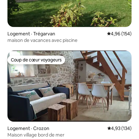
Logement · Trégarvan
Note moyenne 
4,96 (154)
maison de vacances avec piscine
Coup de cœur voyageurs
Coup de cœur voyageurs
Logement · Crozon
Note moyenne 
4,93 (134)
Maison village bord de mer