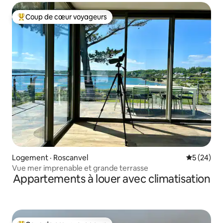
Coup de cœur voyageurs
Coup de cœur voyageurs parmi les plus aimés
Logement · Roscanvel
Note moye
5 (24)
Vue mer imprenable et grande terrasse
Appartements à louer avec climatisation