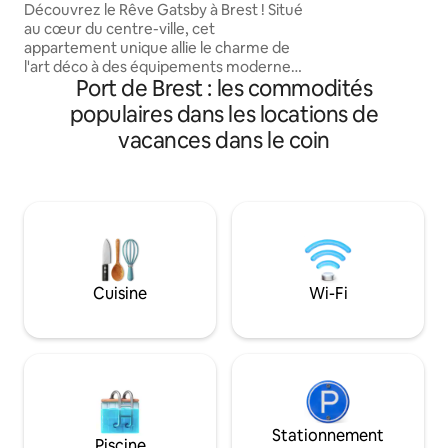
pour des soirées t
Découvrez le Rêve Gatsby à Brest ! Situé
Balancoire, croix 
au cœur du centre-ville, cet
accessoires, jeux 
appartement unique allie le charme de
dance, décoration 
l'art déco à des équipements modernes.
Que votre séjour 
Port de Brest : les commodités
Profitez de la luxueuse baignoire balnéo
même sensuelle, l
pour des instants de détente absolue
populaires dans les locations de
ce lieu insolite et 
après une journée de découverte.
vacances dans le coin
Idéalement situé à proximité des
attractions locales, des restaurants et
des boutiques, cet hébergement vous
offre une expérience élégante et
confortable pour votre séjour à Brest.
Réservez dès maintenant pour vivre une
escapade inoubliable!
Cuisine
Wi-Fi
Stationnement
Piscine