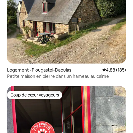
Logement · Plougastel-Daoulas
Note moyenne 
4,88 (185)
Petite maison en pierre dans un hameau au calme
Coup de cœur voyageurs
Coup de cœur voyageurs