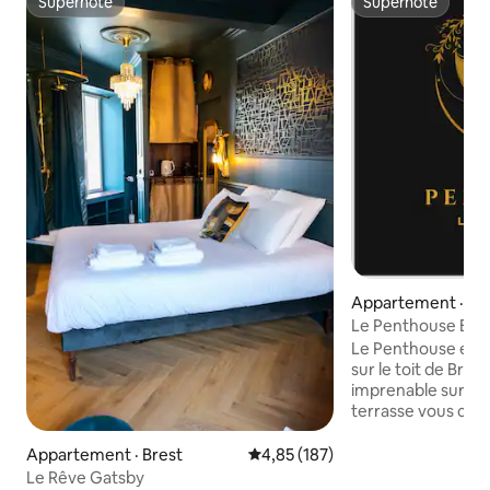
Superhôte
Superhôte
Superhôte
Superhôte
Appartement · Br
Le Penthouse Bre
Le Penthouse est 
sur le toit de Bres
imprenable sur sa
terrasse vous cha
d'apéritifs et de c
incroyables. La particularité de
Appartement · Brest
Note moyenne de 4,85 sur 5, 1
4,85 (187)
l'appartement c'e
Le Rêve Gatsby