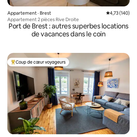
Appartement · Brest
Note moyenne 
4,73 (140)
Appartement 2 pièces Rive Droite
Port de Brest : autres superbes locations
de vacances dans le coin
Coup de cœur voyageurs
Coup de cœur voyageurs parmi les plus aimés