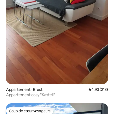
Appartement · Brest
Note moyenne 
4,93 (213)
Appartement cosy "Kastell"
Coup de cœur voyageurs
Coup de cœur voyageurs