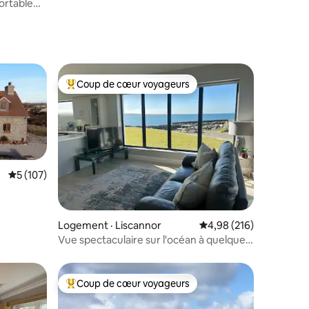
ortable
Coup de cœur voyageurs
les plus aimés
Coup de cœur voyageurs parmi les plus aimés
Note moyenne de 5 sur 5, 107 commentaires
5 (107)
res
Logement · Liscannor
Note moyenne de 4,98 
4,98 (216)
Vue spectaculaire sur l'océan à quelques
minutes des falaises de Moher
Coup de cœur voyageurs
les plus aimés
Coup de cœur voyageurs parmi les plus aimés