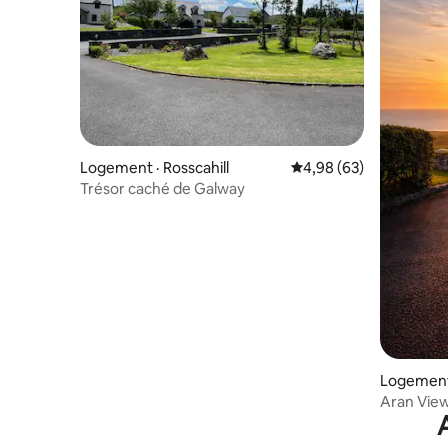
Logement · Rosscahill
Note moyenne de 4,98
4,98 (63)
Trésor caché de Galway
Logement 
Aran View
pierre de 