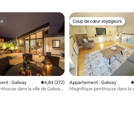
te
Coup de cœur voyageurs
te
Coup de cœur voyageurs
 sur 5, 93 commentaires
ent · Galway
Note moyenne de 4,84 sur 5, 272 commentai
4,84 (272)
Appartement · Galway
N
nthouse dans la ville de Galway
Magnifique penthouse dans la vi
ages
Galway - 5 voyageurs