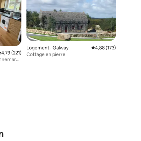
Logement · Galway
Note moyenne de 4,88 
4,88 (173)
ote moyenne de 4,79 sur 5, 221 commentaires
4,79 (221)
Cottage en pierre
Connemara
res
n