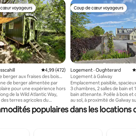
 cœur voyageurs
Coup de cœur voyageurs
 cœur voyageurs
Coup de cœur voyageurs
sscahill
Note moyenne de 4,99 sur 5, 472 commentai
4,99 (472)
Logement · Oughterard
N
sur 5, 129 commentaires
 berger aux fraises des bois
Logement à Galway
zzi
ane de berger alimentée par
Emplacement paisible, spacieu
olaire pour une expérience hors
3 chambres, 2 salles de bain et 1
long de la Wild Atlantic Way,
bain attenante. Poêle à bois et
 des terres agricoles du
au sol, à proximité de Galway su
, à 20 minutes de la ville de
du magnifique Connemara. Ce
ommodités populaires dans les locations 
 à 10 minutes d'Oughterard et
maison lumineuse et élégante e
cité d'accueil de
point de départ idéal pour expl
s avec un lit double et un lit
Galway. Situé entre les villages
itchenette avec eau courante
d'Oughterard et de Moycullen,
 de cuisson au gaz, foyer
espace contemporain a tout p