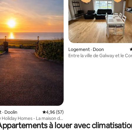
 sur 5, 63 commentaires
Logement · Doon
N
Entre la ville de Galway et le 
Logement entier
· Doolin
Note moyenne de 4,96 sur 5, 57 commentai
4,96 (57)
 Holiday Homes - La maison de
Appartements à louer avec climatisatio
l'Atlantique