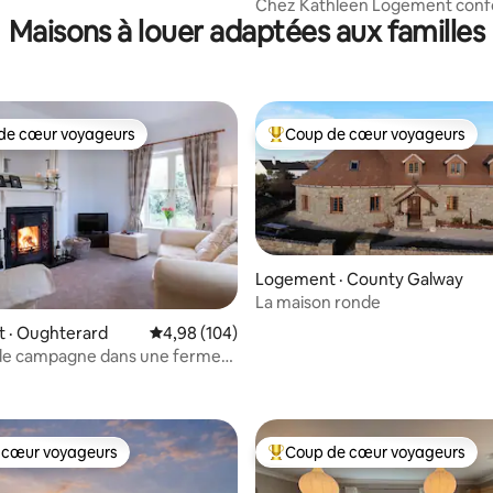
Chez Kathleen Logement conf
Maisons à louer adaptées aux familles
avec stationnement
de cœur voyageurs
Coup de cœur voyageurs
cœur voyageurs parmi les plus aimés
Coup de cœur voyageurs parmi 
Logement · County Galway
sur 5, 106 commentaires
La maison ronde
 · Oughterard
Note moyenne de 4,98 sur 5, 104 commentai
4,98 (104)
de campagne dans une ferme
 Village à proximité.
 cœur voyageurs
Coup de cœur voyageurs
 cœur voyageurs
Coup de cœur voyageurs parmi 