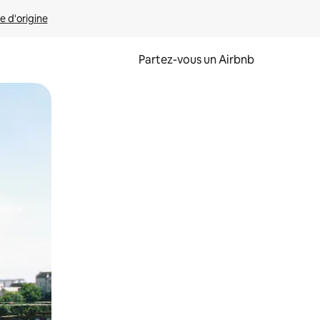
e d'origine
Partez-vous un Airbnb
et en les faisant glisser.