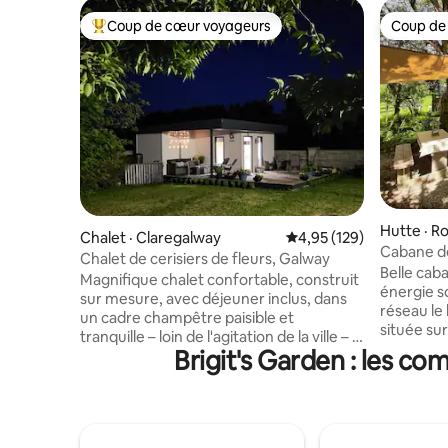
Coup de cœur voyageurs
Coup de
Coup de cœur voyageurs parmi les plus aimés
Coup de
Hutte · Ro
Chalet · Claregalway
Note moyenne de 4,95 
4,95 (129)
Cabane de
Chalet de cerisiers de fleurs, Galway
avec jacu
Belle cab
Magnifique chalet confortable, construit
énergie s
sur mesure, avec déjeuner inclus, dans
réseau le 
un cadre champêtre paisible et
située sur
tranquille – loin de l'agitation de la ville – à
Connemara
Brigit's Garden : les c
5 minutes de Corrandulla, du village de
Galway et
Claregalway et de l'embarcadère
du Lough Corrib. Capa
d'Annaghdown. À seulement 20 minutes
3 personne
de la ville de Galway – Porte d'entrée du
simple. K
Connemara, des îles d'Aran, de la région
et plaque