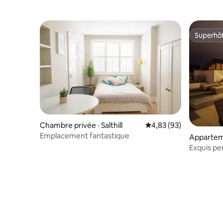
Superhô
Superhô
Chambre privée · Salthill
Note moyenne de 4,83
4,83 (93)
Emplacement fantastique
Appartem
Exquis pe
- 7 couch