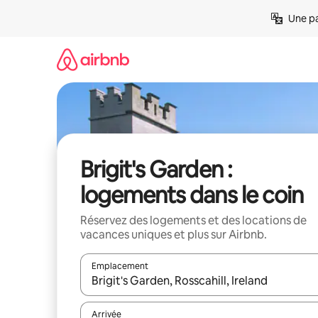
Aller
Une pa
directement
au
contenu
Brigit's Garden :
logements dans le coin
Réservez des logements et des locations de
vacances uniques et plus sur Airbnb.
Emplacement
Quand les résultats sont affichés, parcourez-les en 
Arrivée