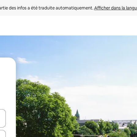
rtie des infos a été traduite automatiquement. 
Afficher dans la langu
utilisant les flèches vers le haut et vers le bas, ou en appuyant dessus 