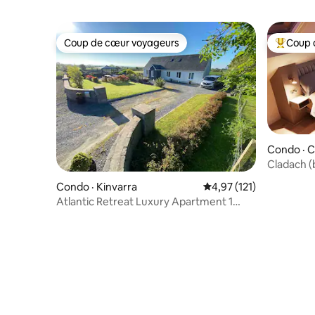
Coup de cœur voyageurs
Coup 
Coup de cœur voyageurs
Coup de 
Condo · C
Cladach (
Condo · Kinvarra
Note moyenne de 4,97 
4,97 (121)
Atlantic Retreat Luxury Apartment 1
avec vue sur le Burren