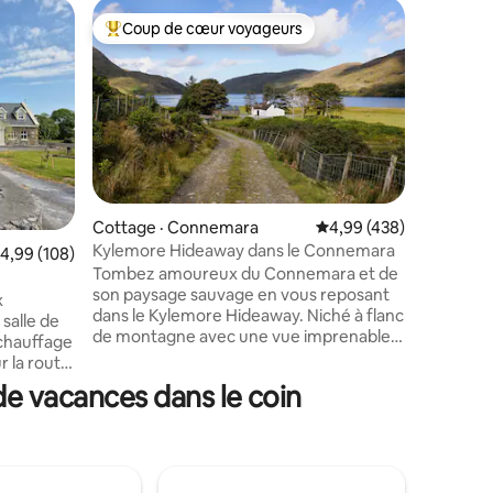
Château 
Coup de cœur voyageurs
Coup
Coup de cœur voyageurs parmi les plus aimés
Coup de
Château 
Château a
chambres,
couchages) Entouré de sept
pelouses,
de Carra
idyllique
les rives
château, 
Cottage · Connemara
Note moyenne de 4,99 
4,99 (438)
de la pêc
Kylemore Hideaway dans le Connemara
res
ote moyenne de 4,99 sur 5, 108 commentaires
4,99 (108)
et des vi
Tombez amoureux du Connemara et de
simpleme
son paysage sauvage en vous reposant
ouvert e
x
dans le Kylemore Hideaway. Niché à flanc
de cette
 salle de
de montagne avec une vue imprenable
rare et m
 chauffage
sur le lac, la montagne et la rivière de
médiévale
r la route
tous les côtés, vous aurez l'impression
tte
de vacances dans le coin
d'être dans un endroit spécial. Écoutez la
st le
cascade à l'extérieur, promenez-vous le
orer
long du lac ou à flanc de montagne.
Détendez-vous dans le confort du feu
 cet
de tourbe dans le poêle. Si vous avez
our que