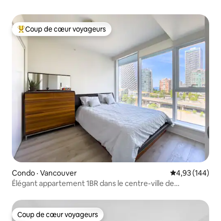
Coup de cœur voyageurs
Coup de cœur voyageurs parmi les plus aimés
Condo · Vancouver
Note moyenne 
4,93 (144)
Élégant appartement 1BR dans le centre-ville de
Vancouver !
Coup de cœur voyageurs
Coup de cœur voyageurs