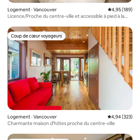
Logement · Vancouver
Note moyenne 
4,95 (189)
Licence/Proche du centre-ville et accessible à pied à la
FIFA!
Coup de cœur voyageurs
Coup de cœur voyageurs
Logement · Vancouver
Note moyenne 
4,94 (323)
Charmante maison d'hôtes proche du centre-ville