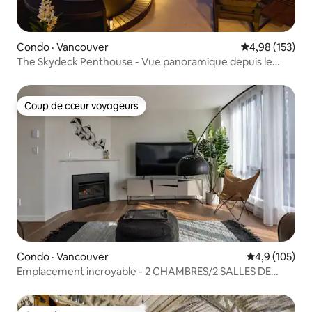
Condo · Vancouver
Note moyenne 
4,98 (153)
The Skydeck Penthouse - Vue panoramique depuis le
jacuzzi
Coup de cœur voyageurs
Coup de cœur voyageurs
Condo · Vancouver
Note moyenne
4,9 (105)
Emplacement incroyable - 2 CHAMBRES/2 SALLES DE
BAIN - juste sur Robson