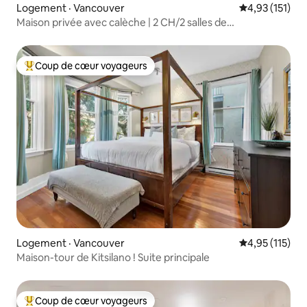
Logement · Vancouver
Note moyenne 
4,93 (151)
Maison privée avec calèche | 2 CH/2 salles de
bain + stationnement gratuit
Coup de cœur voyageurs
Coup de cœur voyageurs parmi les plus aimés
Logement · Vancouver
Note moyenne 
4,95 (115)
Maison-tour de Kitsilano ! Suite principale
Coup de cœur voyageurs
Coup de cœur voyageurs parmi les plus aimés