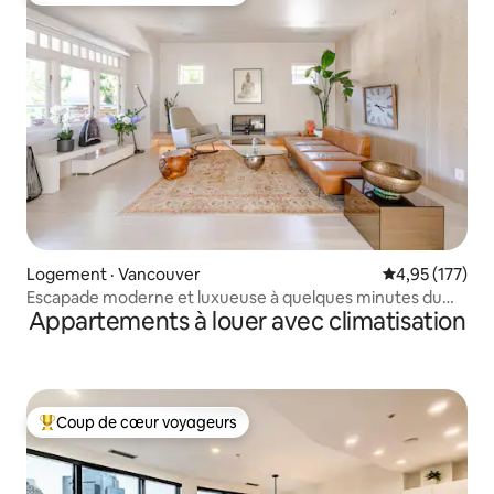
Logement · Vancouver
Note moyenne 
4,95 (177)
Escapade moderne et luxueuse à quelques minutes du
Appartements à louer avec climatisation
centre-ville !
Coup de cœur voyageurs
Coup de cœur voyageurs parmi les plus aimés