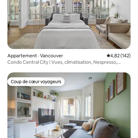
Appartement · Vancouver
Note moyenne 
4,82 (142)
Condo Central City | Vues, climatisation, Nespresso,
laveuse et sécheuse
Coup de cœur voyageurs
Coup de cœur voyageurs