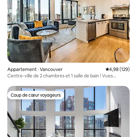
Appartement · Vancouver
Note moyenne 
4,98 (129)
Centre-ville de 2 chambres et 1 salle de bain ! Vues
incroyables !
Coup de cœur voyageurs
Coup de cœur voyageurs