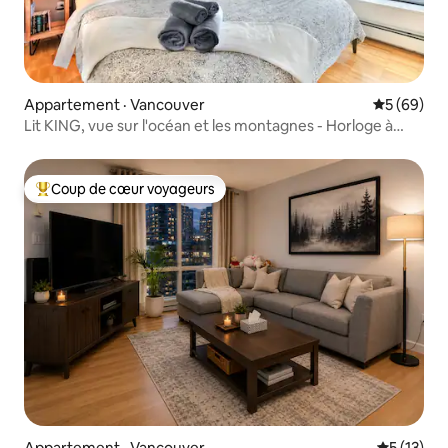
Appartement · Vancouver
Note moye
5 (69)
Lit KING, vue sur l'océan et les montagnes - Horloge à
vapeur de Gastown
Coup de cœur voyageurs
Coup de cœur voyageurs parmi les plus aimés
Appartement · Vancouver
Note moye
5 (13)