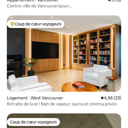
Centre-ville de Vancouver|pour
4 personnes|stationnement et vélos gratuits
Coup de cœur voyageurs
Coup de cœur voyageurs parmi les plus aimés
Logement · West Vancouver
Note moyenne
4,96 (23)
Retraite de luxe | Bain de vapeur, sauna et cinéma privés
Coup de cœur voyageurs
Coup de cœur voyageurs