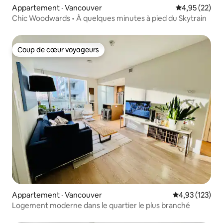
Appartement · Vancouver
Note moyenne
4,95 (22)
Chic Woodwards • À quelques minutes à pied du Skytrain
Coup de cœur voyageurs
Coup de cœur voyageurs
Appartement · Vancouver
Note moyenne 
4,93 (123)
Logement moderne dans le quartier le plus branché