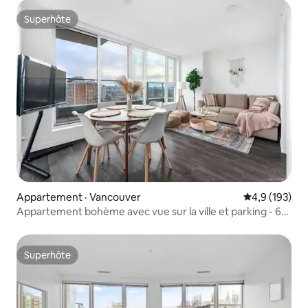
Superhôte
Superhôte
Appartement · Vancouver
Note moyenne
4,9 (193)
Appartement bohème avec vue sur la ville et parking - 6
minutes du centre-ville
Superhôte
Superhôte