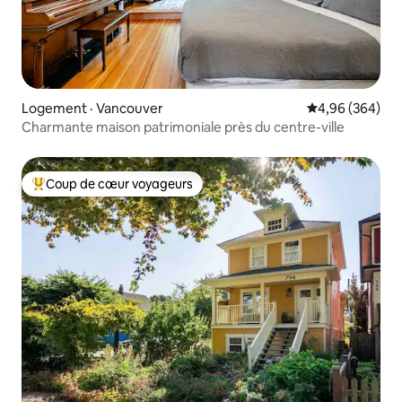
Logement · Vancouver
Note moyenne 
4,96 (364)
Charmante maison patrimoniale près du centre-ville
Coup de cœur voyageurs
Coup de cœur voyageurs parmi les plus aimés