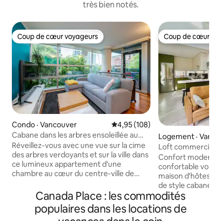
très bien notés.
Coup de cœur voyageurs
Coup de cœur vo
Coup de cœur voyageurs
Coup de cœur vo
Condo · Vancouver
Note moyenne de 4,95 sur 5, 1
4,95 (108)
Cabane dans les arbres ensoleillée au
Logement · Vanco
centre-ville, à deux pas d'English Bay
Réveillez-vous avec une vue sur la cime
Loft commercial 
des arbres verdoyants et sur la ville dans
Confort moderne
ce lumineux appartement d'une
confortable vous 
chambre au cœur du centre-ville de
maison d'hôtes lof
Vancouver. Allongez-vous sur le sofa
de style cabane et 
près des fenêtres donnant sur la
Canada Place : les commodités
l'espace idéal pou
verdure, préparez un bon repas dans la
une journée d'explorat
populaires dans les locations de
cuisine entièrement équipée, puis
maison indépenda
détendez-vous sur votre balcon privé.