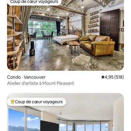
Coup de cœur voyageurs
Coup de cœur voyageurs
Condo · Vancouver
Note moyenne 
4,95 (518)
Atelier d'artiste à Mount Pleasant
Coup de cœur voyageurs
Coup de cœur voyageurs parmi les plus aimés