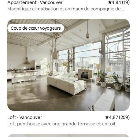
Appartement · Vancouver
Note moyenne
4,84 (19)
Magnifique climatisation et animaux de compagnie de
Gastown 2 lits
Coup de cœur voyageurs
Coup de cœur voyageurs
Loft · Vancouver
Note moyenne 
4,87 (259)
Loft penthouse avec une grande terrasse et un toit.