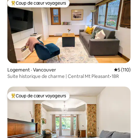
Coup de cœur voyageurs
Coup de cœur voyageurs parmi les plus aimés
Logement · Vancouver
Note moyen
5 (110)
Suite historique de charme | Central Mt Pleasant•1BR
Coup de cœur voyageurs
Coup de cœur voyageurs parmi les plus aimés