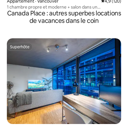
Appartement · Vancouver
Note moyenne
4,9 (120)
1 chambre propre et moderne + salon dans un
Canada Place : autres superbes locations
emplacement privilégié
de vacances dans le coin
Superhôte
Superhôte