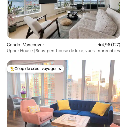
Condo · Vancouver
Note moyenne 
4,96 (127)
Upper House | Sous-penthouse de luxe, vues imprenables
Coup de cœur voyageurs
Coup de cœur voyageurs parmi les plus aimés