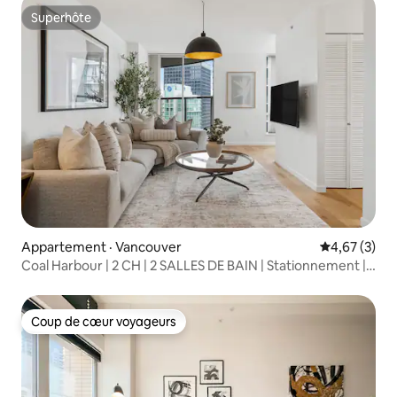
Superhôte
Superhôte
Appartement · Vancouver
Note moyenn
4,67 (3)
Coal Harbour | 2 CH | 2 SALLES DE BAIN | Stationnement |
Climatisation
Coup de cœur voyageurs
Coup de cœur voyageurs