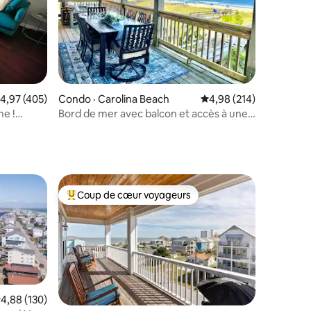
res
ote moyenne de 4,97 sur 5, 405 commentaires
4,97 (405)
Condo · Carolina Beach
Note moyenne de 4,98 
4,98 (214)
ne !
Bord de mer avec balcon et accès à une
plage privée
Coup de cœur voyageurs
Coup de cœur voyageurs parmi les plus aimés
ote moyenne de 4,88 sur 5, 130 commentaires
4,88 (130)