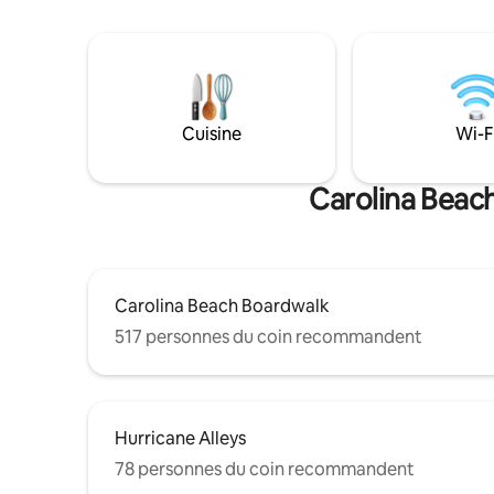
d’offrir un logement propre et paisible à
divan-lit 
des voyageurs respectueux. Parfait pour
les petit
des séjours décontractés à la plage entre
entre filles. Marchez jusqu'à la pla
amis ou en famille. Si vous prévoyez
restauran
organiser une fête ou inviter des
séjour facile et 
personnes supplémentaires, ce n’est pas
la fin de 
Cuisine
Wi-F
l’endroit idéal. Six humains, deux chiens
vous plaît
MAXIMUM
la proprié
remorqué
Carolina Beach
Carolina Beach Boardwalk
517 personnes du coin recommandent
Hurricane Alleys
78 personnes du coin recommandent