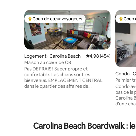
Coup de cœur voyageurs
Coup 
Coup de cœur voyageurs parmi les plus aimés
Coup de 
Logement · Carolina Beach
Note moyenne de 4,98 
4,98 (454)
Maison au cœur de CB
Pas DE FRAIS ! Super propre et
Condo · C
confortable. Les chiens sont les
Palmier tr
bienvenus. EMPLACEMENT CENTRAL
au cœur 
dans le quartier des affaires de
Condo ave
Coquitlam. À un demi-pâté de maisons
pas de la 
de Lake Park. À deux petits pâtés de
Carolina Beach! Cet app
maisons de la promenade et de la plage.
d'une cha
Tout est accessible à pied.
demie dis
Stationnement facile. L'arrière-boutique
vue sur l'
comprend deux suites occupées par le
d'une cui
Carolina Beach Boardwalk : l
propriétaire et/ou d'autres voyageurs.
de vie confortabl
AUCUN ESPACE PARTAGÉ. Je m’efforce
4 personn