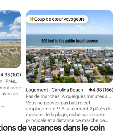
Condo · 
Coup de cœur voyageurs
Coup
les plus aimés
Coup de cœur voyageurs parmi les plus aimés
Coup de
Emplacem
promenad
Emplacem
sur la c
Beach ! S
qu'à quel
l'océan, 
baignade,
d'observe
La prome
res
ote moyenne de 4,95 sur 5, 102 commentaires
4,95 (102)
d'activit
n | Près
des bouti
ment avec
quelques
Logement · Carolina Beach
Note moyenne de 4,88 
4,88 (166)
, avec de
à prendr
Pas de marches! À quelques minutes à
soirée am
pied de la plage et animaux acceptés
Vous ne pouvez pas battre cet
e
boutiques
emplacement ! ! À seulement 2 pâtés de
inge.
cela à di
maisons de la plage, niché sur la route
l'océan
principale et à distance de marche de
nt et
ions de vacances dans le coin
plusieurs restaurants. La promenade/
centre-ville de CB est à moins de 5
 Carolina
minutes en voiture. Ce studio privé