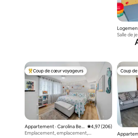
Logement 
Salle de j
du terrain
Coup de cœur voyageurs
Coup de
Coup de cœur voyageurs parmi les plus aimés
Coup de
Appartement · Carolina Bea
Note moyenne de 4,97 
4,97 (206)
ch
Emplacement, emplacement,
Apparteme