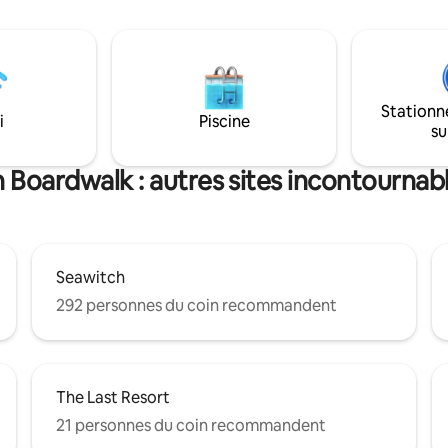
double. Parfait pour les couples,
Beach Lake Park, où vous pour
es familles ou une escapade
rendre à pied au marché fermi
ge, aux
week-end ou profiter d'une p
ts et aux magasins pour un
tranquille autour de l'eau. Lor
relaxant. La piscine ouvre
êtes prêt à partir, vous n'êtes q
semaine du Memorial Day S'il
quelques pas d'un accès direct f
Stationn
i
Piscine
, pas de voiturettes de golf sur
plage et à quelques pas de la
su
té, car elles seront
promenade.
es.
 Boardwalk : autres sites incontournabl
Seawitch
292 personnes du coin recommandent
The Last Resort
21 personnes du coin recommandent