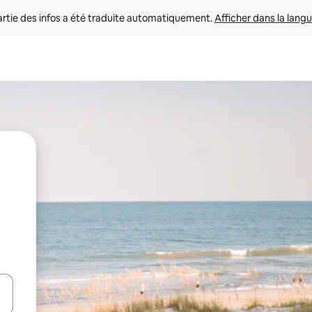
rtie des infos a été traduite automatiquement. 
Afficher dans la langu
utilisant les flèches vers le haut et vers le bas, ou en appuyant dessus 