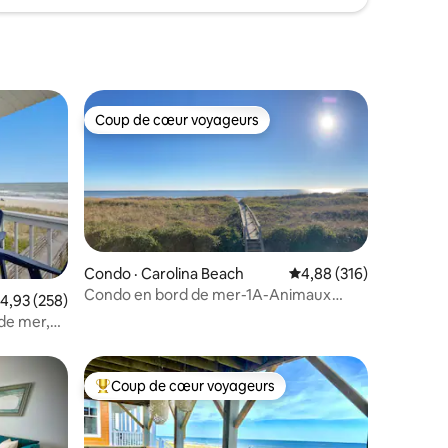
Coup de cœur voyageurs
Coup de cœur voyageurs
res
Condo · Carolina Beach
Note moyenne de 4,88 
4,88 (316)
Condo en bord de mer-1A-Animaux
ote moyenne de 4,93 sur 5, 258 commentaires
4,93 (258)
acceptés ! Linge de maison fourni !
 de mer,
Coup de cœur voyageurs
les plus aimés
Coup de cœur voyageurs parmi les plus aimés