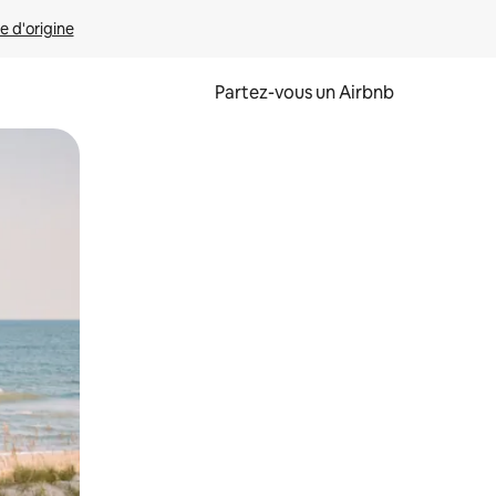
e d'origine
Partez-vous un Airbnb
et en les faisant glisser.