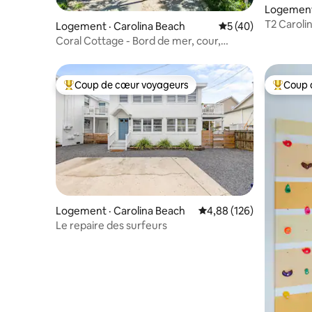
Logement 
T2 Caroli
Logement · Carolina Beach
Note moyenne de 5
5 (40)
de la plag
Coral Cottage - Bord de mer, cour,
accessible à pied, 8 personnes
Coup de cœur voyageurs
Coup 
Coup de cœur voyageurs parmi les plus aimés
Coup de 
Logement · Carolina Beach
Note moyenne de 4,88 
4,88 (126)
Le repaire des surfeurs