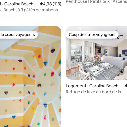
Penthouse | Petits prix | Ascen
· Carolina Beach
Note moyenne de 4,98 sur 5, 113 commentai
4,98 (113)
sur l'océan/le canal
na Beach, à 3 pâtés de maisons
 sur 5, 40 commentaires
e
de cœur voyageurs
Coup de cœur voyageurs
cœur voyageurs parmi les plus aimés
Coup de cœur voyageurs
sur 5, 126 commentaires
Logement · Carolina Beach
N
Refuge de luxe au bord de la
mer/3 suites/À deux pas de la 