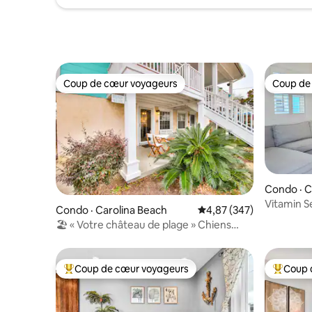
Coup de cœur voyageurs
Coup de
Coup de cœur voyageurs
Coup de
Condo · C
Vitamin S
Condo · Carolina Beach
Note moyenne de 4,87 
4,87 (347)
de maison
🏖 « Votre château de plage » Chiens
bienvenus
Coup de cœur voyageurs
Coup 
Coup de cœur voyageurs parmi les plus aimés
Coup de 