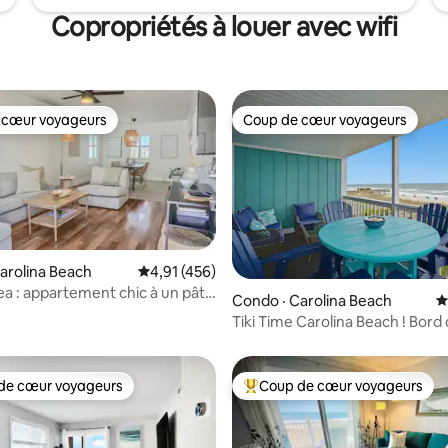
Copropriétés à louer avec wifi
 cœur voyageurs
Coup de cœur voyageurs
 cœur voyageurs
Coup de cœur voyageurs
arolina Beach
Note moyenne de 4,91 sur 5, 456 commentai
4,91 (456)
ea : appartement chic à un pâté
Condo · Carolina Beach
N
sur 5, 347 commentaires
s de la plage
Tiki Time Carolina Beach ! Bord
vue imprenable!
de cœur voyageurs
Coup de cœur voyageurs
cœur voyageurs parmi les plus aimés
Coup de cœur voyageurs parmi 