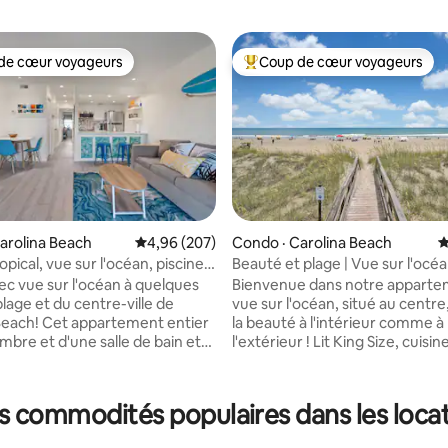
de cœur voyageurs
Coup de cœur voyageurs
cœur voyageurs parmi les plus aimés
Coup de cœur voyageurs parmi 
sur 5, 454 commentaires
arolina Beach
Note moyenne de 4,96 sur 5, 207 commentai
4,96 (207)
Condo · Carolina Beach
N
opical, vue sur l'océan, piscine,
Beauté et plage | Vue sur l'océa
de CB
de la promenade
c vue sur l'océan à quelques
Bienvenue dans notre apparte
plage et du centre-ville de
vue sur l'océan, situé au centre
artement entier
la beauté à l'intérieur comme à
mbre et d'une salle de bain et
l'extérieur ! Lit King Size, cuisin
pose d'un balcon privé avec
complète et lave-linge/sèche-l
océan et les feux d'artifice,
Admirez la vue magnifique sur 
sine complète et d'un espace
depuis la terrasse couverte ava
es commodités populaires dans les locat
e. Peut accueillir
dirigez-vous vers l'arrière de
es avec un grand lit et un
l'appartement pour une vue sur