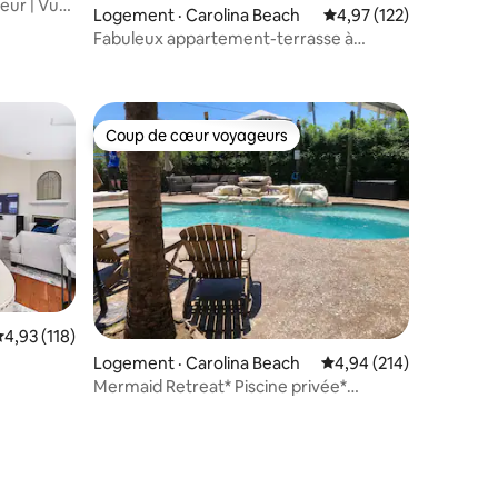
seur | Vue
res
Logement · Carolina Beach
Note moyenne de 4,97
4,97 (122)
Fabuleux appartement-terrasse à
seulement quelques pas de la plage.
Coup de cœur voyageurs
Coup de cœur voyageurs
ote moyenne de 4,93 sur 5, 118 commentaires
4,93 (118)
Logement · Carolina Beach
Note moyenne de 4,94 
4,94 (214)
plage
Mermaid Retreat* Piscine privée*
Animaux acceptés