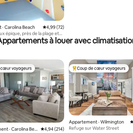
· Carolina Beach
Note moyenne de 4,99 sur 5, 72 commentai
4,99 (72)
eux épique, près de la plage et
Appartements à louer avec climatisatio
 de jeu
 cœur voyageurs
Coup de cœur voyageurs
 cœur voyageurs
Coup de cœur voyageurs parmi 
sur 5, 206 commentaires
Appartement · Wilmington
N
Refuge sur Water Street
nt · Carolina Bea
Note moyenne de 4,94 sur 5, 214 commentai
4,94 (214)