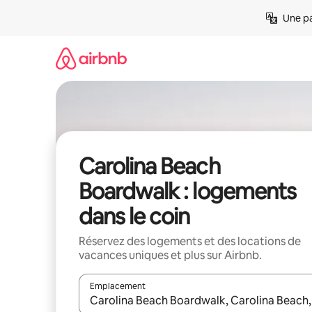
Aller
Une pa
directement
au
contenu
Carolina Beach
Boardwalk : logements
dans le coin
Réservez des logements et des locations de
vacances uniques et plus sur Airbnb.
Emplacement
Quand les résultats sont affichés, parcourez-les en 