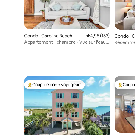
Condo · Carolina Beach
Note moyenne de 4,95 
4,95 (153)
Condo · C
Appartement 1 chambre - Vue sur l'eau -
Récemmen
2 min à pied de la plage
panoramiq
Coup de cœur voyageurs
Coup 
Coup de cœur voyageurs parmi les plus aimés
Coup de 