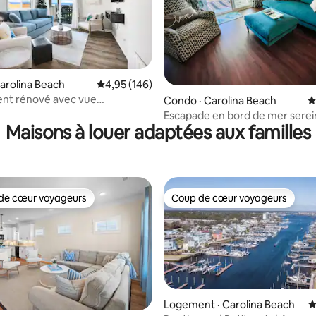
sur 5, 153 commentaires
arolina Beach
Note moyenne de 4,95 sur 5, 146 commentai
4,95 (146)
t rénové avec vue
Condo · Carolina Beach
N
ue sur l'océan
Escapade en bord de mer serei
Maisons à louer adaptées aux familles
#NamasteHereYall
de cœur voyageurs
Coup de cœur voyageurs
cœur voyageurs parmi les plus aimés
Coup de cœur voyageurs
Logement · Carolina Beach
N