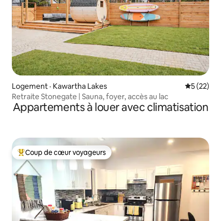
Logement · Kawartha Lakes
Note moye
5 (22)
Retraite Stonegate | Sauna, foyer, accès au lac
Appartements à louer avec climatisation
Coup de cœur voyageurs
Coup de cœur voyageurs parmi les plus aimés