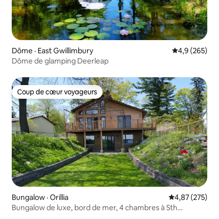
Dôme · East Gwillimbury
Note moyenne
4,9 (265)
Dôme de glamping Deerleap
Coup de cœur voyageurs
Coup de cœur voyageurs
Bungalow · Orillia
Note moyenne 
4,87 (275)
Bungalow de luxe, bord de mer, 4 chambres à Sth
Muskoka