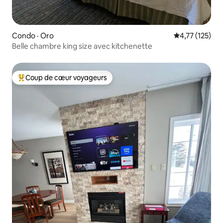
Condo · Oro
Note moyenne 
4,77 (125)
Belle chambre king size avec kitchenette
Coup de cœur voyageurs
Coup de cœur voyageurs parmi les plus aimés