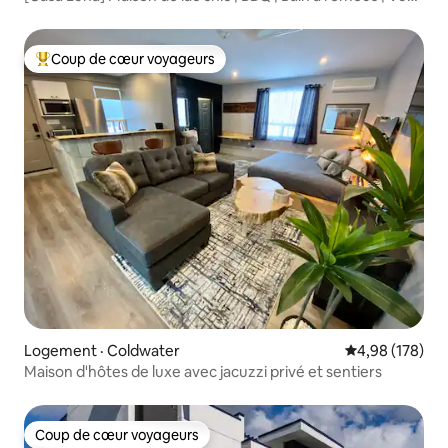
sur le lac
Coup de cœur voyageurs
Coup de cœur voyageurs parmi les plus aimés
Logement · Coldwater
Note moyenne 
4,98 (178)
Maison d'hôtes de luxe avec jacuzzi privé et sentiers
Coup de cœur voyageurs
Coup de cœur voyageurs