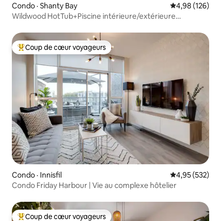
Condo · Shanty Bay
Note moyenne 
4,98 (126)
Wildwood HotTub+Piscine intérieure/extérieure
+Sauna+GameRoom
Coup de cœur voyageurs
Coup de cœur voyageurs parmi les plus aimés
Condo · Innisfil
Note moyenne 
4,95 (532)
Condo Friday Harbour | Vie au complexe hôtelier
Coup de cœur voyageurs
Coup de cœur voyageurs parmi les plus aimés