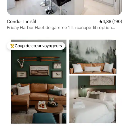
Condo · Innisfil
Note moyenne 
4,88 (190)
Friday Harbor Haut de gamme 1 lit+canapé-lit+option
piscine
Coup de cœur voyageurs
Coup de cœur voyageurs parmi les plus aimés