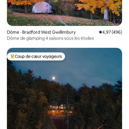
Dôme · Bradford West Gwillimbury
Note moyenne 
4,97 (496)
Dôme de glamping 4 saisons sous les étoiles
Coup de cœur voyageurs
Coup de cœur voyageurs parmi les plus aimés