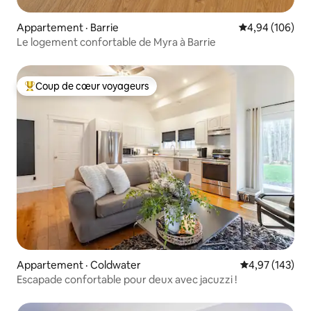
Appartement · Barrie
Note moyenne 
4,94 (106)
Le logement confortable de Myra à Barrie
Coup de cœur voyageurs
Coup de cœur voyageurs parmi les plus aimés
Appartement · Coldwater
Note moyenne 
4,97 (143)
Escapade confortable pour deux avec jacuzzi !