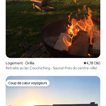
Logement · Orillia
Note moyenne
4,78 (36)
Retraite au lac Couchiching - Sauna! Près du centre-ville!
Coup de cœur voyageurs
Coup de cœur voyageurs