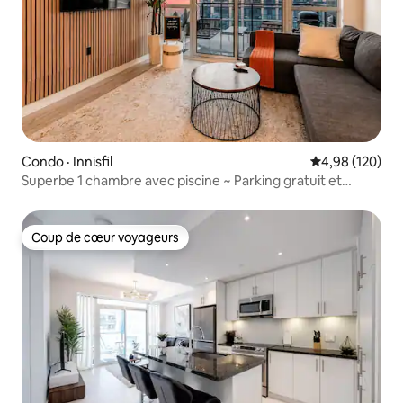
Condo · Innisfil
Note moyenne 
4,98 (120)
Superbe 1 chambre avec piscine ~ Parking gratuit et
arrivée autonome
Coup de cœur voyageurs
Coup de cœur voyageurs