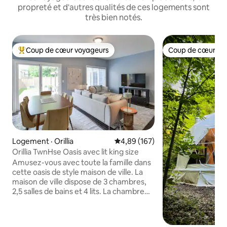
propreté et d'autres qualités de ces logements sont
très bien notés.
Coup de cœur voyageurs
Coup de cœur vo
Coup de cœur voyageurs parmi les plus aimés
Coup de cœur vo
Logement · Orillia
Note moyenne de 4,89 sur 5, 1
4,89 (167)
Orillia TwnHse Oasis avec lit king size
Amusez-vous avec toute la famille dans
cette oasis de style maison de ville. La
maison de ville dispose de 3 chambres,
2,5 salles de bains et 4 lits. La chambre
principale dispose d'un lit King Size, la 2e
chambre dispose d'un lit Queen Size et la
troisième chambre dispose d'un lit