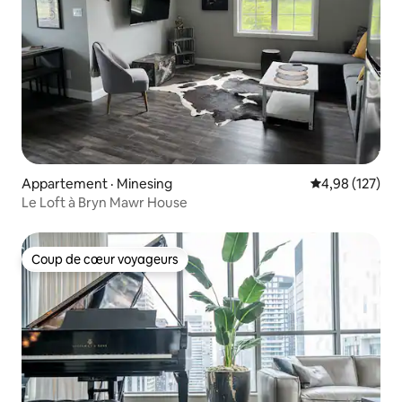
Appartement · Minesing
Note moyenne 
4,98 (127)
Le Loft à Bryn Mawr House
Coup de cœur voyageurs
Coup de cœur voyageurs