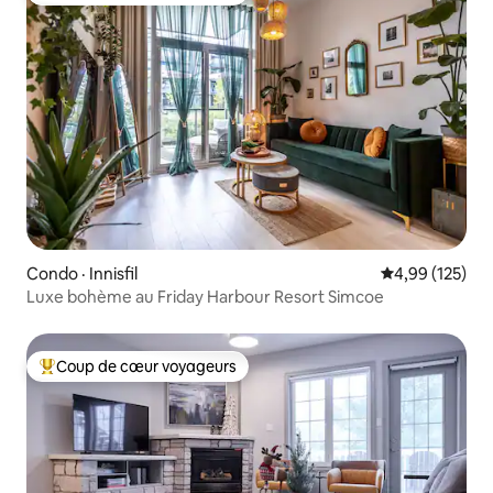
Condo · Innisfil
Note moyenne 
4,99 (125)
Luxe bohème au Friday Harbour Resort Simcoe
Coup de cœur voyageurs
Coup de cœur voyageurs parmi les plus aimés