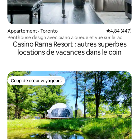
Appartement · Toronto
Note moyenne 
4,84 (447)
Penthouse design avec piano à queue et vue sur le lac
Casino Rama Resort : autres superbes
locations de vacances dans le coin
Coup de cœur voyageurs
Coup de cœur voyageurs