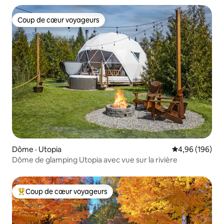
Coup de cœur voyageurs
Coup de cœur voyageurs
Dôme · Utopia
Note moyenne 
4,96 (196)
Dôme de glamping Utopia avec vue sur la rivière
Coup de cœur voyageurs
Coup de cœur voyageurs parmi les plus aimés