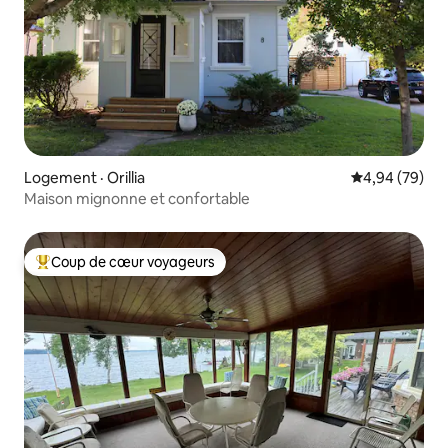
Logement · Orillia
Note moyenne
4,94 (79)
Maison mignonne et confortable
Coup de cœur voyageurs
Coup de cœur voyageurs parmi les plus aimés