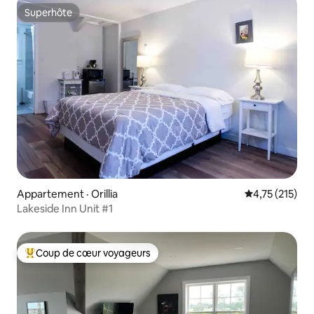
Superhôte
Superhôte
Appartement · Orillia
Note moyenne 
4,75 (215)
Lakeside Inn Unit #1
Coup de cœur voyageurs
Coup de cœur voyageurs parmi les plus aimés