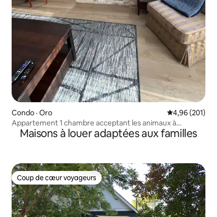
Condo · Oro
Note moyenne 
4,96 (201)
Appartement 1 chambre acceptant les animaux à
Maisons à louer adaptées aux familles
Horseshoe Valley
Coup de cœur voyageurs
Coup de cœur voyageurs