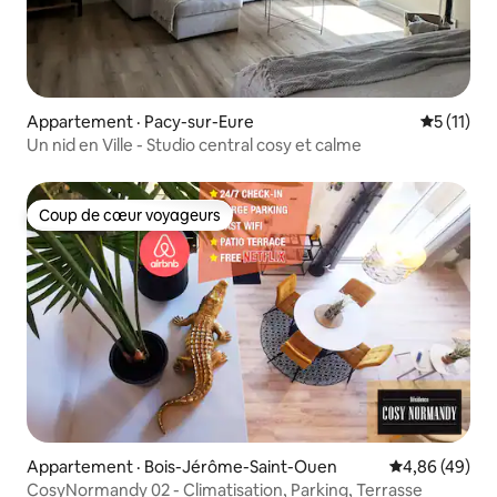
Appartement · Pacy-sur-Eure
Note moye
5 (11)
Un nid en Ville - Studio central cosy et calme
Coup de cœur voyageurs
Coup de cœur voyageurs
Appartement · Bois-Jérôme-Saint-Ouen
Note moyenne
4,86 (49)
CosyNormandy 02 - Climatisation, Parking, Terrasse