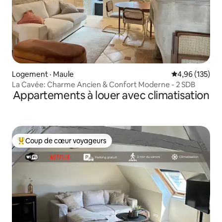
Logement · Maule
Note moyenne 
4,96 (135)
La Cavée: Charme Ancien & Confort Moderne - 2 SDB
Appartements à louer avec climatisation
Coup de cœur voyageurs
Coup de cœur voyageurs parmi les plus aimés