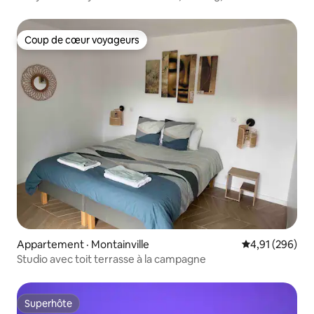
Coup de cœur voyageurs
Coup de cœur voyageurs
Appartement · Montainville
Note moyenne 
4,91 (296)
Studio avec toit terrasse à la campagne
Superhôte
Superhôte