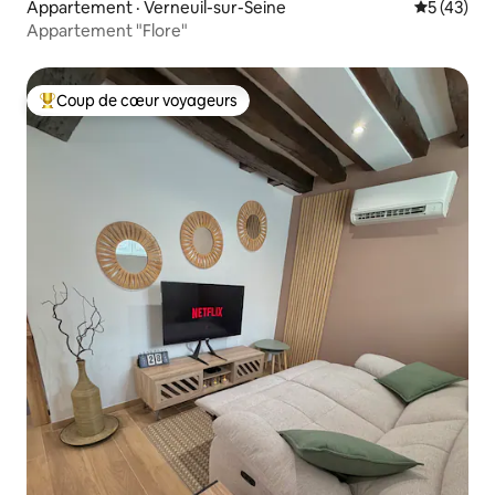
Appartement · Verneuil-sur-Seine
Note moye
5 (43)
Appartement "Flore"
Coup de cœur voyageurs
Coup de cœur voyageurs parmi les plus aimés