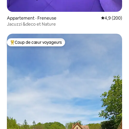
Appartement · Freneuse
Note moyenne
4,9 (200)
Jacuzzi &deco et Nature
Coup de cœur voyageurs
Coup de cœur voyageurs parmi les plus aimés