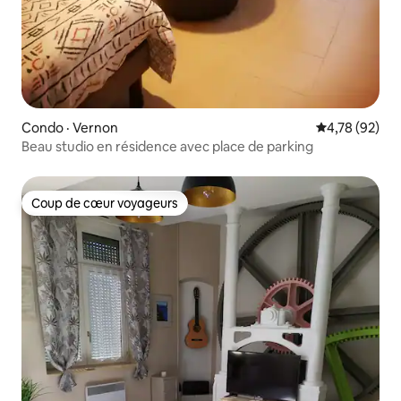
Condo · Vernon
Note moyenne
4,78 (92)
Beau studio en résidence avec place de parking
Coup de cœur voyageurs
Coup de cœur voyageurs