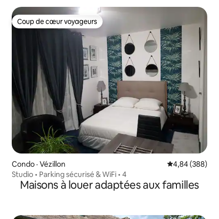
Coup de cœur voyageurs
Coup de cœur voyageurs
Condo · Vézillon
Note moyenne 
4,84 (388)
Studio • Parking sécurisé & WiFi • 4
Maisons à louer adaptées aux familles