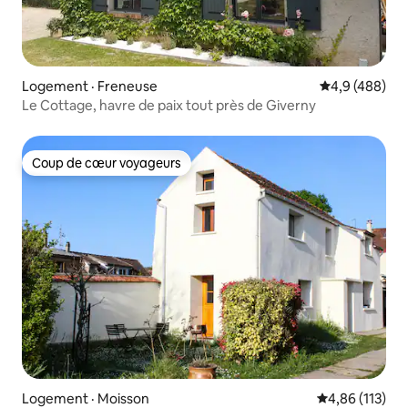
Logement · Freneuse
Note moyenne
4,9 (488)
Le Cottage, havre de paix tout près de Giverny
Coup de cœur voyageurs
Coup de cœur voyageurs
Logement · Moisson
Note moyenne 
4,86 (113)