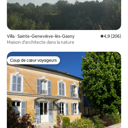
Villa · Sainte-Geneviève-lès-Gasny
Note moyenne
4,9 (206)
Maison d’architecte dans la nature
Coup de cœur voyageurs
Coup de cœur voyageurs