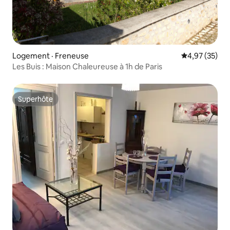
Logement · Freneuse
Note moyenne
4,97 (35)
Les Buis : Maison Chaleureuse à 1h de Paris
Superhôte
Superhôte