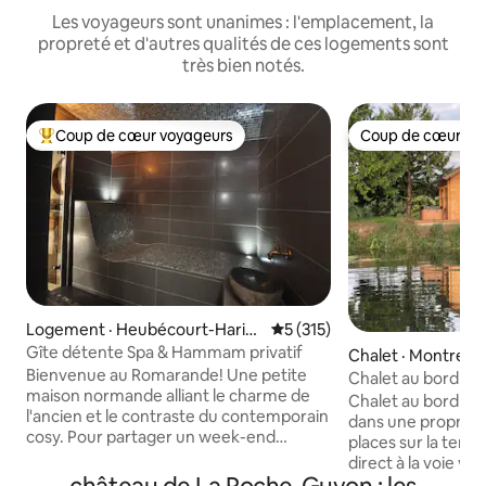
Les voyageurs sont unanimes : l'emplacement, la
propreté et d'autres qualités de ces logements sont
très bien notés.
Coup de cœur voyageurs
Coup de cœur vo
Coup de cœur voyageurs parmi les plus aimés
Coup de cœur vo
Logement · Heubécourt-Haric
Note moyenne de 5 sur 5, 3
5 (315)
ourt
Gîte détente Spa & Hammam privatif
Chalet · Montreuil
Bienvenue au Romarande! Une petite
Chalet au bord de 
maison normande alliant le charme de
extérieur
Chalet au bord d’u
l'ancien et le contraste du contemporain
dans une propriété
cosy. Pour partager un week-end
places sur la terr
cocooning et bien-être, vous trouverez
direct à la voie ve
chez nous un grand hammam privatif
(tronçon Chaussy -