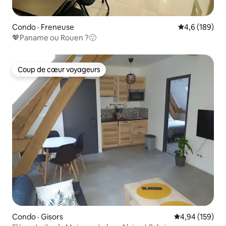
Condo · Freneuse
Note moyenne
4,6 (189)
💖Paname ou Rouen ?🙂
Coup de cœur voyageurs
Coup de cœur voyageurs
Condo · Gisors
Note moyenne 
4,94 (159)