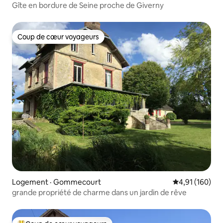
Gîte en bordure de Seine proche de Giverny
Coup de cœur voyageurs
Coup de cœur voyageurs
Logement · Gommecourt
Note moyenne 
4,91 (160)
grande propriété de charme dans un jardin de rêve