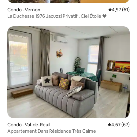
Condo · Vernon
Note moyenne
4,97 (61)
La Duchesse 1976 Jacuzzi Privatif , Ciel Étoilé ❤️
Condo · Val-de-Reuil
Note moyenne
4,67 (67)
Appartement Dans Résidence Très Calme