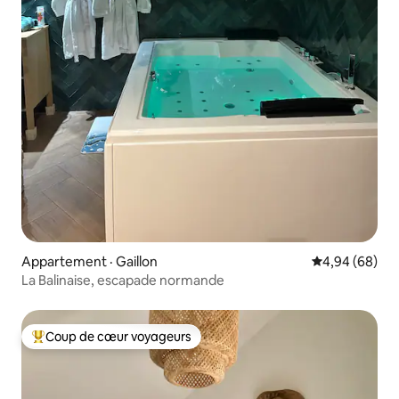
Appartement · Gaillon
Note moyenne
4,94 (68)
La Balinaise, escapade normande
Coup de cœur voyageurs
Coup de cœur voyageurs parmi les plus aimés