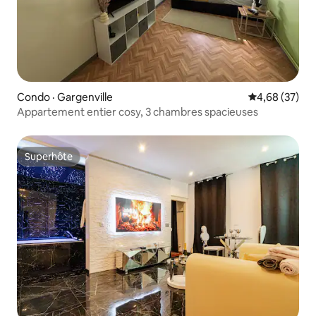
Condo · Gargenville
Note moyenne
4,68 (37)
Appartement entier cosy, 3 chambres spacieuses
Superhôte
Superhôte