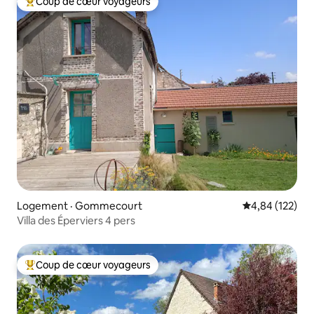
Coup de cœur voyageurs
Coup de cœur voyageurs parmi les plus aimés
Logement · Gommecourt
Note moyenne 
4,84 (122)
Villa des Éperviers 4 pers
Coup de cœur voyageurs
Coup de cœur voyageurs parmi les plus aimés