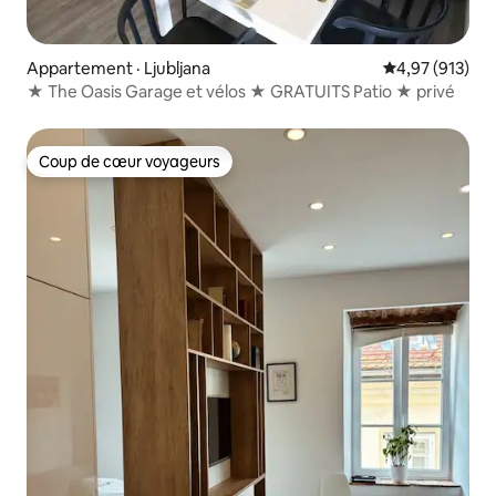
Appartement · Ljubljana
Note moyenne 
4,97 (913)
★ The Oasis Garage et vélos ★ GRATUITS Patio ★ privé
Coup de cœur voyageurs
Coup de cœur voyageurs