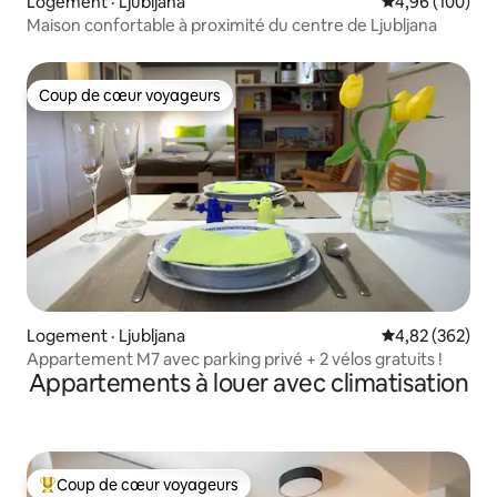
Logement · Ljubljana
Note moyenne 
4,96 (100)
Maison confortable à proximité du centre de Ljubljana
Coup de cœur voyageurs
Coup de cœur voyageurs
Logement · Ljubljana
Note moyenne 
4,82 (362)
Appartement M7 avec parking privé + 2 vélos gratuits !
Appartements à louer avec climatisation
Coup de cœur voyageurs
Coup de cœur voyageurs parmi les plus aimés