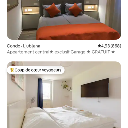
Condo · Ljubljana
Note moyenne 
4,93 (868)
Appartement central★ exclusif Garage ★ GRATUIT ★
Coup de cœur voyageurs
Coup de cœur voyageurs parmi les plus aimés