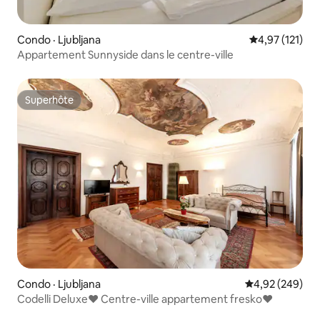
Condo · Ljubljana
Note moyenne 
4,97 (121)
Appartement Sunnyside dans le centre-ville
Superhôte
Superhôte
Condo · Ljubljana
Note moyenne 
4,92 (249)
Codelli Deluxe♥ Centre-ville appartement fresko♥