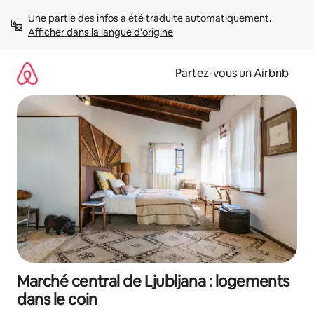
Aller
Une partie des infos a été traduite automatiquement. 
directement
Afficher dans la langue d'origine
au
contenu
Partez-vous un Airbnb
Marché central de Ljubljana : logements
dans le coin