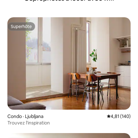
Superhôte
Superhôte
Condo · Ljubljana
Note moyenne 
4,81 (140)
Trouvez l'inspiration