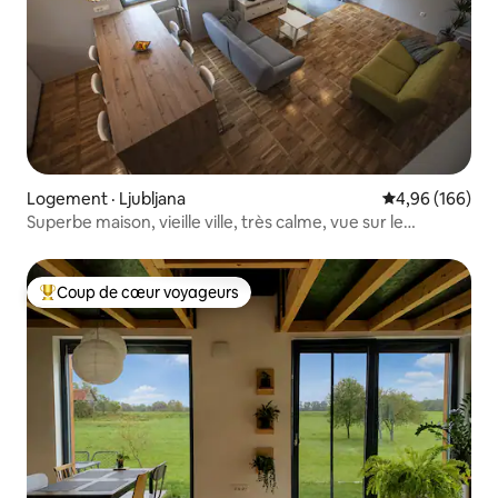
Logement · Ljubljana
Note moyenne 
4,96 (166)
Superbe maison, vieille ville, très calme, vue sur le
château.
Coup de cœur voyageurs
Coup de cœur voyageurs parmi les plus aimés