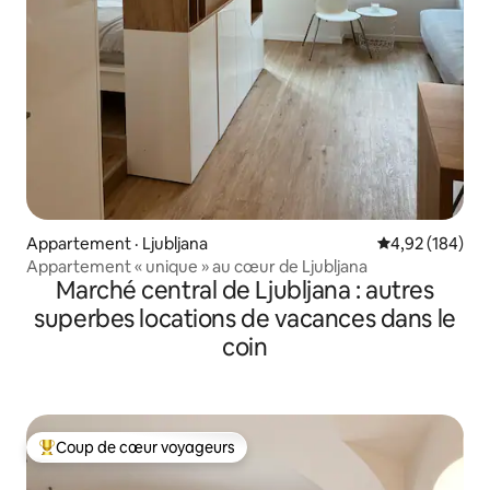
Appartement · Ljubljana
Note moyenne 
4,92 (184)
Appartement « unique » au cœur de Ljubljana
Marché central de Ljubljana : autres
superbes locations de vacances dans le
coin
Coup de cœur voyageurs
Coup de cœur voyageurs parmi les plus aimés