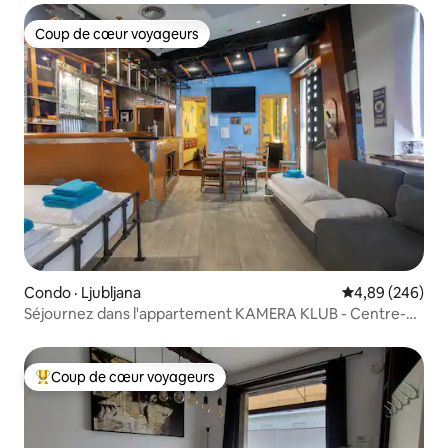
Coup de cœur voyageurs
Coup de cœur voyageurs
Condo · Ljubljana
Note moyenne 
4,89 (246)
Séjournez dans l'appartement KAMERA KLUB - Centre-
ville
Coup de cœur voyageurs
Coup de cœur voyageurs parmi les plus aimés