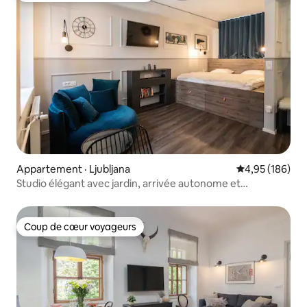
Appartement · Ljubljana
Note moyenne 
4,95 (186)
Studio élégant avec jardin, arrivée autonome et
climatisation
Coup de cœur voyageurs
Coup de cœur voyageurs