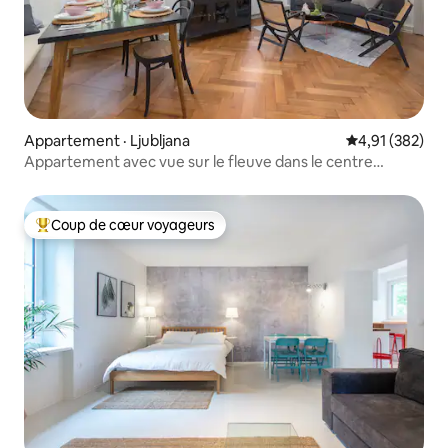
Appartement · Ljubljana
Note moyenne 
4,91 (382)
Appartement avec vue sur le fleuve dans le centre
historique de la ville
Coup de cœur voyageurs
Coup de cœur voyageurs parmi les plus aimés