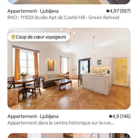
Appartement · Ljubljana
Note moyenne 
4,97 (597)
RNO : 111533 Studio Apt de Castle Hill - Green Retreat
Coup de cœur voyageurs
Coup de cœur voyageurs parmi les plus aimés
Appartement · Ljubljana
Note moyenne
4,9 (146)
Appartement dans le centre historique sur la rue
Krizevniska, parking gratuit