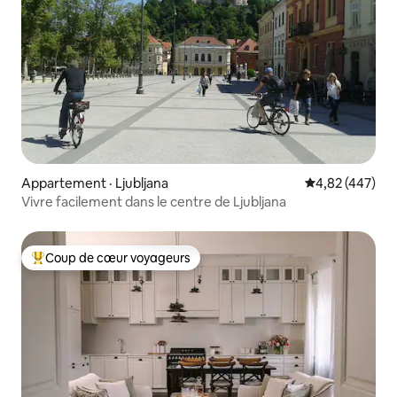
Appartement · Ljubljana
Note moyenne 
4,82 (447)
Vivre facilement dans le centre de Ljubljana
Coup de cœur voyageurs
Coup de cœur voyageurs parmi les plus aimés