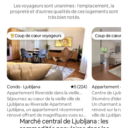
Les voyageurs sont unanimes : l'emplacement, la
propreté et d'autres qualités de ces logements sont
très bien notés.
Coup de cœur voyageurs
Coup de cœur vo
Coup de cœur voyageurs parmi les plus aimés
Coup de cœur vo
Condo · Ljubljana
Note moyenne de 5 sur 5, 2
5 (224)
Appartement · Lju
Appartement Riverside dans la vieille
Centre de Ljubljana
ville de Ljubljana avec stationnement
emplacement
Séjournez au cœur de la vieille ville de
(Numéro d'identif
Ljubljana au Riverside Apartment
Un charmant appa
Ljubljana, un appartement récemment
rénové sur la rue W
rénové offrant de magnifiques vues sur
ville de Ljubljana.
Marché central de Ljubljana : les
la rivière Ljubljanica et le château de
l'objet de travaux
Ljubljana. Situé directement dans la zone
réaménagement. L'appartement