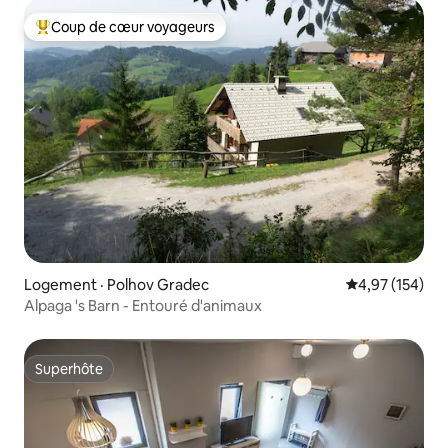
Coup de cœur voyageurs
Coup de cœur voyageurs parmi les plus aimés
Logement · Polhov Gradec
Note moyenne 
4,97 (154)
Alpaga 's Barn - Entouré d'animaux
Superhôte
Superhôte