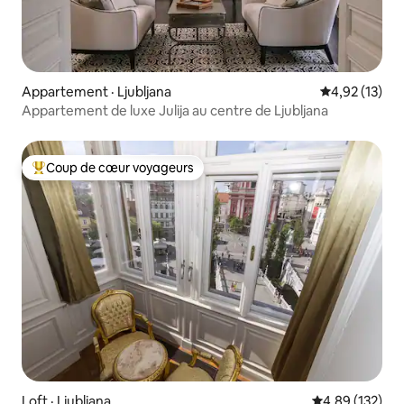
Appartement · Ljubljana
Note moyenne
4,92 (13)
Appartement de luxe Julija au centre de Ljubljana
Coup de cœur voyageurs
Coup de cœur voyageurs parmi les plus aimés
Loft · Ljubljana
Note moyenne 
4,89 (132)