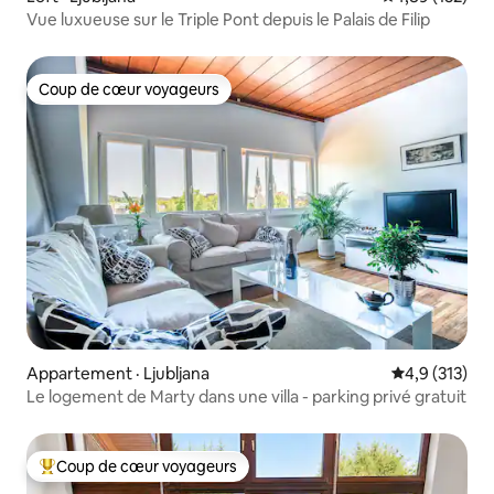
Vue luxueuse sur le Triple Pont depuis le Palais de Filip
Coup de cœur voyageurs
Coup de cœur voyageurs
Appartement · Ljubljana
Note moyenne
4,9 (313)
Le logement de Marty dans une villa - parking privé gratuit
Coup de cœur voyageurs
Coup de cœur voyageurs parmi les plus aimés