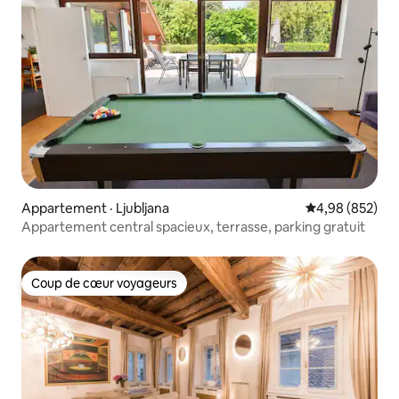
Appartement · Ljubljana
Note moyenne 
4,98 (852)
Appartement central spacieux, terrasse, parking gratuit
Coup de cœur voyageurs
Coup de cœur voyageurs