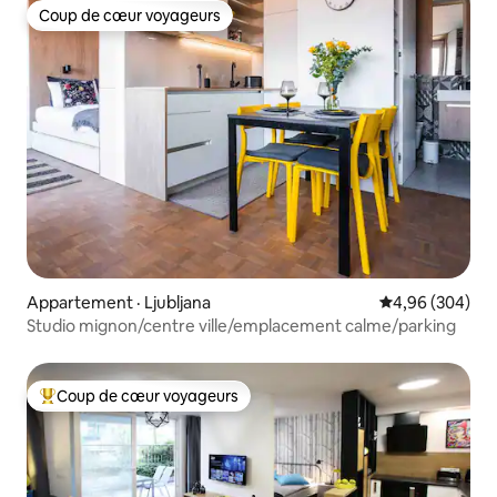
Coup de cœur voyageurs
Coup de cœur voyageurs
Appartement · Ljubljana
Note moyenne 
4,96 (304)
Studio mignon/centre ville/emplacement calme/parking
Coup de cœur voyageurs
Coup de cœur voyageurs parmi les plus aimés