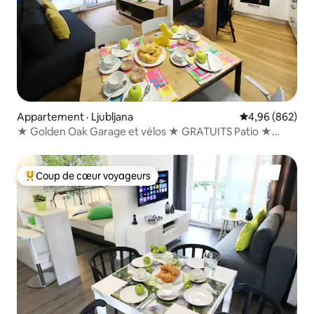
Appartement · Ljubljana
Note moyenne 
4,96 (862)
★ Golden Oak Garage et vélos ★ GRATUITS Patio ★
privé
Coup de cœur voyageurs
Coup de cœur voyageurs parmi les plus aimés