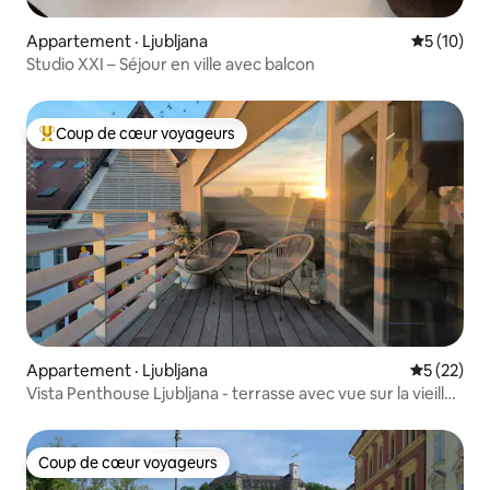
Appartement · Ljubljana
Note moye
5 (10)
Studio XXI – Séjour en ville avec balcon
Coup de cœur voyageurs
Coup de cœur voyageurs parmi les plus aimés
Appartement · Ljubljana
Note moye
5 (22)
Vista Penthouse Ljubljana - terrasse avec vue sur la vieille
ville
Coup de cœur voyageurs
Coup de cœur voyageurs