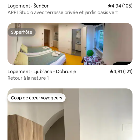
Logement · Šenčur
Note moyenne 
4,94 (105)
APP1 Studio avec terrasse privée et jardin oasis vert
Superhôte
Superhôte
Logement · Ljubljana - Dobrunje
Note moyenne 
4,81 (121)
Retour à la nature 1
Coup de cœur voyageurs
Coup de cœur voyageurs