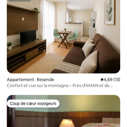
Superhôte
Appartement · Resende
Note moyenne
4,69 (13)
Confort et vue sur la montagne – Près d'AMAN et de
Penedo
Coup de cœur voyageurs
Coup de cœur voyageurs