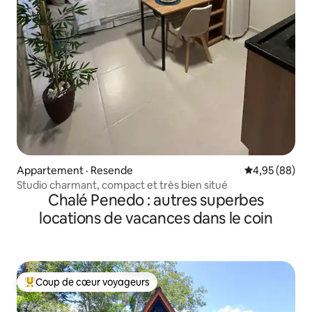
Appartement · Resende
Note moyenne
4,95 (88)
Studio charmant, compact et très bien situé
Chalé Penedo : autres superbes
locations de vacances dans le coin
Coup de cœur voyageurs
Coup de cœur voyageurs parmi les plus aimés