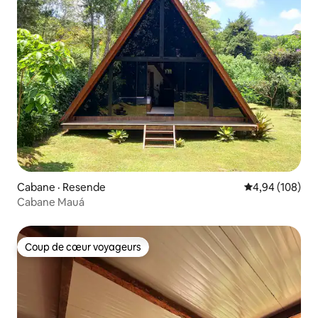
Cabane · Resende
Note moyenne 
4,94 (108)
Cabane Mauá
Coup de cœur voyageurs
Coup de cœur voyageurs