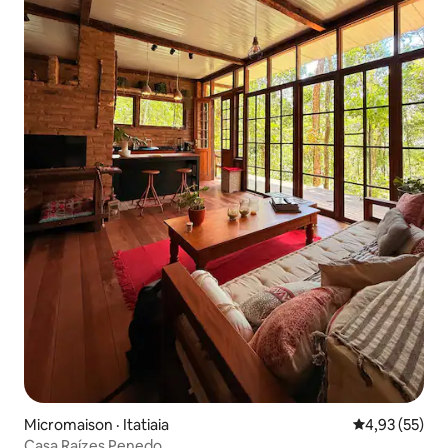
Micromaison · Itatiaia
Note moyenne
4,93 (55)
Casa Raízes Penedo