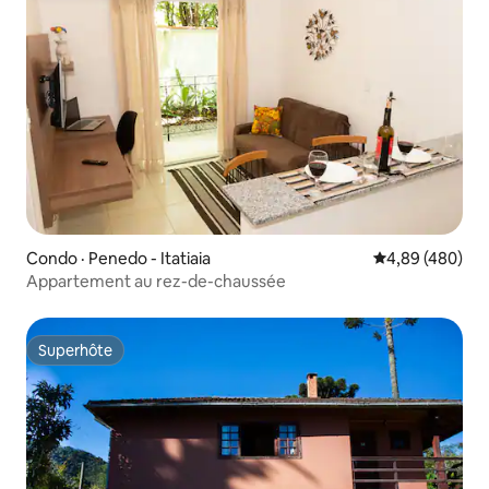
Condo · Penedo - Itatiaia
Note moyenne 
4,89 (480)
Appartement au rez-de-chaussée
Superhôte
Superhôte