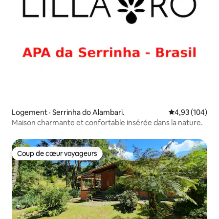
Logement · Serrinha do Alambari.
Note moyenne 
4,93 (104)
Maison charmante et confortable insérée dans la nature.
Coup de cœur voyageurs
Coup de cœur voyageurs