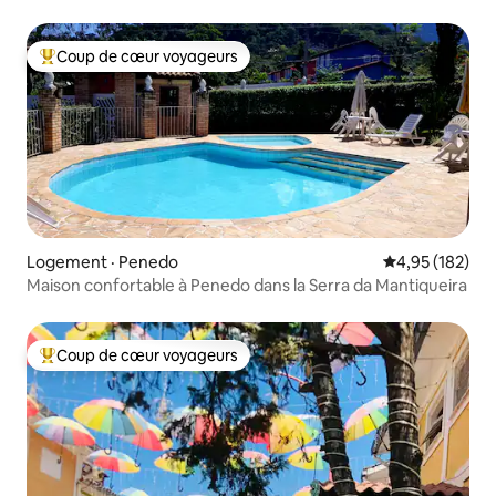
Coup de cœur voyageurs
Coup de cœur voyageurs parmi les plus aimés
Logement · Penedo
Note moyenne 
4,95 (182)
Maison confortable à Penedo dans la Serra da Mantiqueira
Coup de cœur voyageurs
Coup de cœur voyageurs parmi les plus aimés