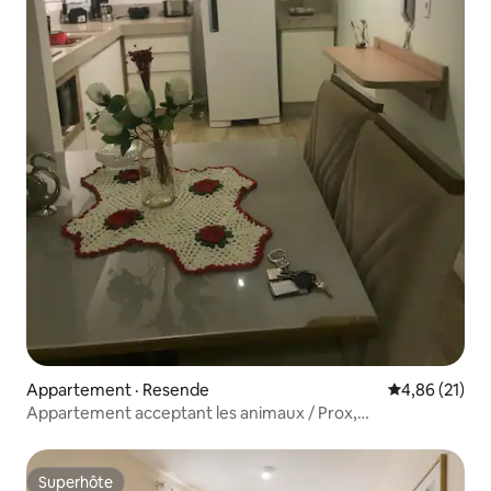
Appartement · Resende
Note moyenne
4,86 (21)
Appartement acceptant les animaux / Prox,
Penedo/Aman/Graal
Superhôte