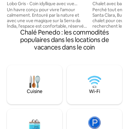
Lobo Gris - Coin idyllique avec vue
Chalet avec balco
spectaculaire
Un havre conçu pour vivre l'amour
Perché tout en hau
calmement. Entouré par la nature et
Santa Clara, Bucó
avec une vue magique sur la Serra da
chalet pour ceux et
Índia, l'espace est confortable, réservé
recherchent le calm
Chalé Penedo : les commodités
et entièrement intégré dans le paysage.
cœur de la nature. Conçue avec soin
Concept ouvert, baignoire, foyer
elle allie confort e
populaires dans les locations de
écologique, téléviseur de 55 po et une
offre un balcon et
vacances dans le coin
ambiance conçue pour se détendre en
montagne — parfai
couple. Sur la terrasse, piscine privée et
profondément, sa
barbecue pour des moments
une tasse de café 
inoubliables en regardant le coucher de
Le chalet Manacá 
soleil dans les montagnes ou sous le ciel
également situé d
étoilé. Le canapé-lit peut accueillir une
Malgré cela, chaq
personne supplémentaire. Les animaux
propre entrée et 
sont les bienvenus.
clairement délimité
Cuisine
Wi-Fi
@casadolobopenedo 🌿✨ On a une
l'intimité pendant 
génératrice.