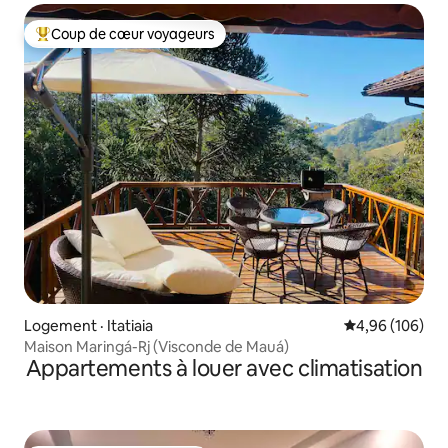
Coup de cœur voyageurs
Coup de cœur voyageurs parmi les plus aimés
Logement · Itatiaia
Note moyenne 
4,96 (106)
Maison Maringá-Rj (Visconde de Mauá)
Appartements à louer avec climatisation