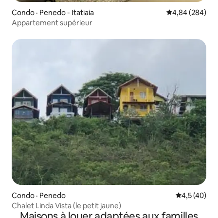
Condo · Penedo - Itatiaia
Note moyenne 
4,84 (284)
Appartement supérieur
Condo · Penedo
Note moyenn
4,5 (40)
Chalet Linda Vista (le petit jaune)
Maisons à louer adaptées aux familles