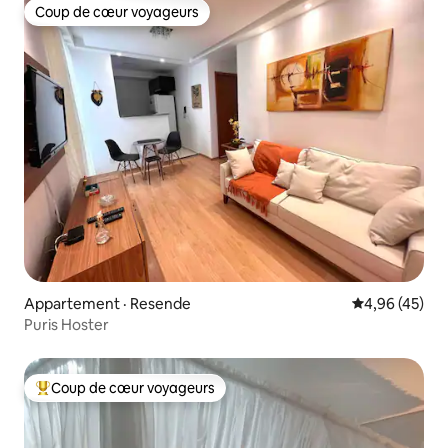
Coup de cœur voyageurs
Coup de cœur voyageurs
Appartement · Resende
Note moyenne
4,96 (45)
Puris Hoster
Coup de cœur voyageurs
Coup de cœur voyageurs parmi les plus aimés