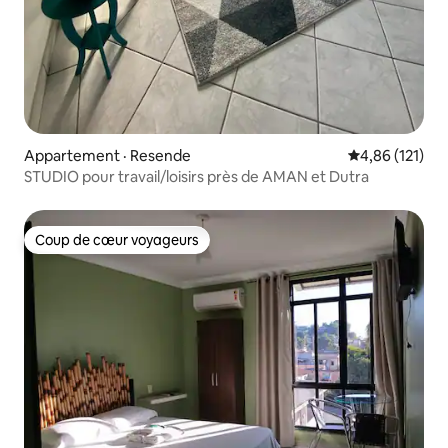
Appartement · Resende
Note moyenne 
4,86 (121)
STUDIO pour travail/loisirs près de AMAN et Dutra
Coup de cœur voyageurs
Coup de cœur voyageurs