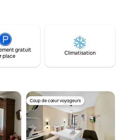
public gratuit non couvert à proximité.
édrale
Proche de tout commerce. Beaune à
ur, très
5min en voiture.
ximité,
a place.
ement gratuit
Climatisation
r place
Coup de cœur voyageurs
les plus aimés
Coup de cœur voyageurs