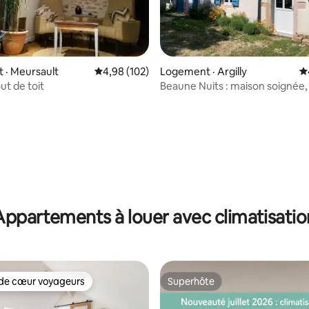
 sur 5, 97 commentaires
 · Meursault
Note moyenne de 4,98 sur 5, 102 commentai
4,98 (102)
Logement · Argilly
N
ut de toit
Beaune Nuits : maison soignée,
grand calme
Appartements à louer avec climatisatio
de cœur voyageurs
Superhôte
cœur voyageurs parmi les plus aimés
Superhôte