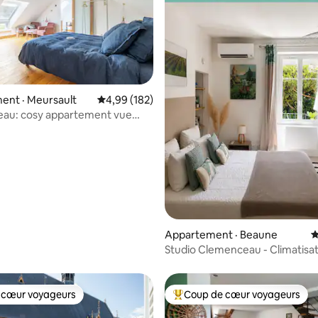
ent · Meursault
Note moyenne de 4,99 sur 5, 182 commentai
4,99 (182)
eau: cosy appartement vue
sur 5, 201 commentaires
errasse
Appartement · Beaune
N
Studio Clemenceau - Climatisat
parking privé
 cœur voyageurs
Coup de cœur voyageurs
 cœur voyageurs
Coup de cœur voyageurs parmi 