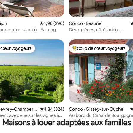
sur 5, 279 commentaires
ijon
Note moyenne de 4,96 sur 5, 296 commentai
4,96 (296)
Condo · Beaune
N
percentre - Jardin - Parking
Deux pièces, côté jardin....
 cœur voyageurs
Coup de cœur voyageurs
 cœur voyageurs
Coup de cœur voyageurs parmi 
sur 5, 136 commentaires
Gevrey-Chamberti
Note moyenne de 4,84 sur 5, 324 commentai
4,84 (324)
Condo · Gissey-sur-Ouche
N
nt avec vue sur les vignes à
Au bord du Canal de Bourgogn
Maisons à louer adaptées aux familles
pleine nature.