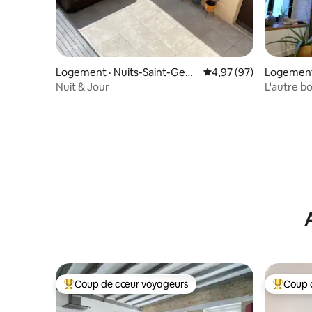
Logement · Nuits-Saint-Geor
Note moyenne de 4,97
4,97 (97)
Logement
ges
Nuit & Jour
L'autre bo
Coup de cœur voyageurs
Coup 
Coup de cœur voyageurs parmi les plus aimés
Coup de 