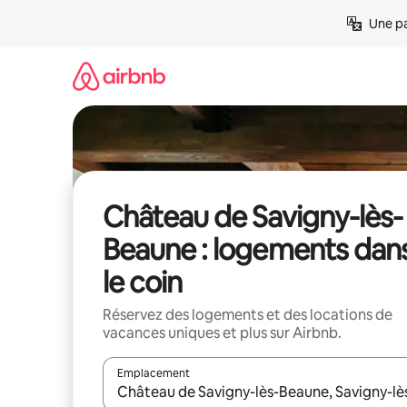
Aller
Une pa
directement
au
contenu
Château de Savigny-lès-
Beaune : logements dan
le coin
Réservez des logements et des locations de
vacances uniques et plus sur Airbnb.
Emplacement
Quand les résultats sont affichés, parcourez-les en 