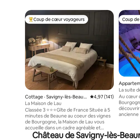
Coup de cœur voyageurs
Coup de
Coup de cœur voyageurs parmi les plus aimés
Coup de
Apparteme
La suite 
Au cœur d
Cottage · Savigny-lès-Beaun
Note moyenne de 4,97 
4,97 (141)
Bourgogne
e
La Maison de Lau
découvrir
Classée 3 ⭐️⭐️⭐️Gîte de France Située à 5
ancienne 
minutes de Beaune au coeur des vignes
qui en son
de Bourgogne, la Maison de Lau vous
l'artisan,
accueille dans un cadre agréable et
un luxueux
Château de Savigny-lès-Beaune
chaleureux. Venez découvrir ma belle
séjour dan
demeure de pierre vigneronne 1850 sur