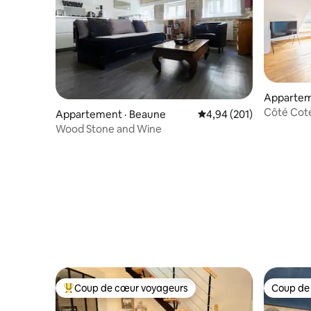
Appartem
Côté Cot
Appartement · Beaune
Note moyenne de 4,94 
4,94 (201)
vignes, t
Wood Stone and Wine
Coup de cœur voyageurs
Coup de
Coup de cœur voyageurs parmi les plus aimés
Coup de