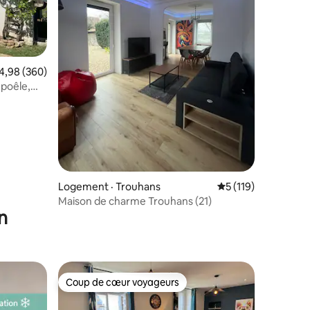
res
ote moyenne de 4,98 sur 5, 360 commentaires
4,98 (360)
 poêle,
Logement · Trouhans
Note moyenne de 5
5 (119)
Maison de charme Trouhans (21)
n
Coup de cœur voyageurs
Coup de cœur voyageurs