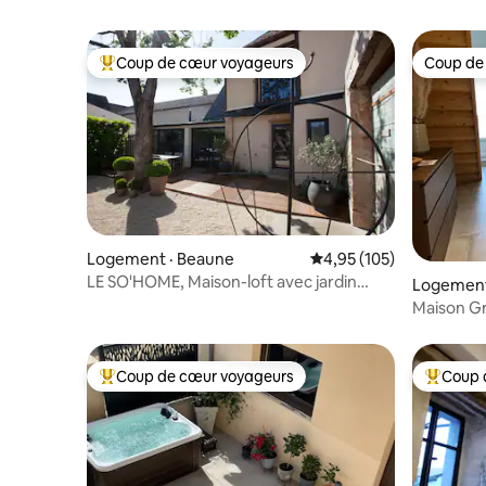
Coup de cœur voyageurs
Coup de
Coup de cœur voyageurs parmi les plus aimés
Coup de
Logement · Beaune
Note moyenne de 4,95 
4,95 (105)
LE SO'HOME, Maison-loft avec jardin
Logement 
centre ville
ne
Maison G
Coup de cœur voyageurs
Coup 
Coup de cœur voyageurs parmi les plus aimés
Coup de 