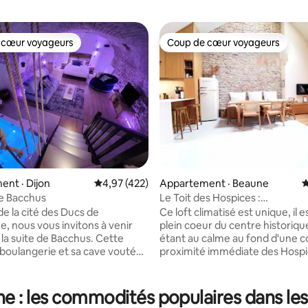
 cœur voyageurs
Coup de cœur voyageurs
 cœur voyageurs
Coup de cœur voyageurs
nt · Dijon
Note moyenne de 4,97 sur 5, 422 commentai
4,97 (422)
Appartement · Beaune
N
de Bacchus
Le Toit des Hospices :
HyperCentre/Vue/Clim
e la cité des Ducs de
Ce loft climatisé est unique, il est situé en
sur 5, 141 commentaires
, nous vous invitons à venir
plein coeur du centre historiqu
 la suite de Bacchus. Cette
étant au calme au fond d'une c
boulangerie et sa cave voutée,
proximité immédiate des Hospice
 temps servait d'atelier à
possède une vue incroyable sur
 vous accueille dorénavant dans
Carnot et même sur le clocher
 loft refait à neuf pour un
Hospices. Nous l'avons entièr
 : les commodités populaires dans les
s la capitale viticole et
rénové et décoré avec des mat