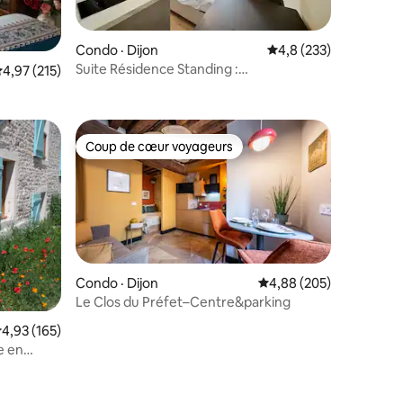
Condo · Dijon
Note moyenne de 4,8 
4,8 (233)
Suite Résidence Standing :
res
ote moyenne de 4,97 sur 5, 215 commentaires
4,97 (215)
Centre/Proche Gare/Cosy
Coup de cœur voyageurs
les plus aimés
Coup de cœur voyageurs
Condo · Dijon
Note moyenne de 4,88 
4,88 (205)
Le Clos du Préfet–Centre&parking
res
ote moyenne de 4,93 sur 5, 165 commentaires
4,93 (165)
e en