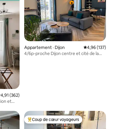
res
Appartement · Dijon
Note moyenne de 4,96 
4,96 (137)
4/6p-proche Dijon centre et cité de la
gastronomie
ote moyenne de 4,91 sur 5, 362 commentaires
4,91 (362)
ion et
Coup de cœur voyageurs
les plus aimés
Coup de cœur voyageurs parmi les plus aimés