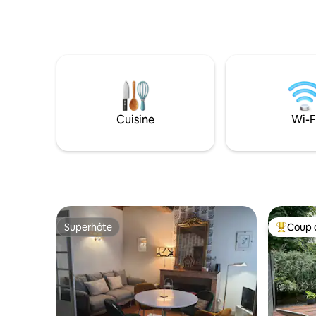
gastronom
la route des "Grands Crus" Vous vous
localisatio
détendrez dans cette maison calme et
proximité
élégante. Maison indépendante de 110
monument
M2 avec 20 m 2 de véranda en plus , le
communs v
logement se situe au coeur du village de
et à la rel
Savigny les Beaune. Possibilité de "Panier
p'tit dej" en supplément
Cuisine
Wi-F
Superhôte
Coup 
Superhôte
Coup de 