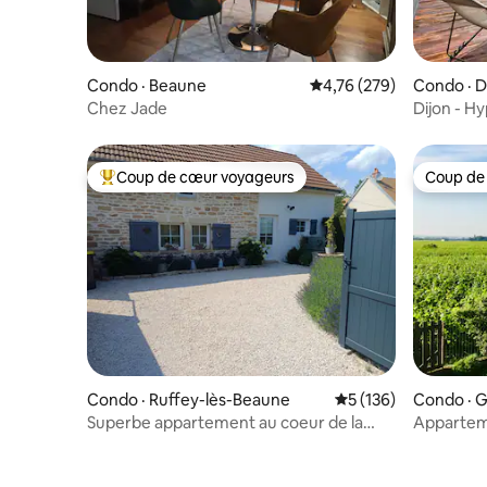
Condo · Beaune
Note moyenne de 4,76 
4,76 (279)
Condo · D
Chez Jade
Dijon - Hy
Coup de cœur voyageurs
Coup de
Coup de cœur voyageurs parmi les plus aimés
Coup de
Condo · Ruffey-lès-Beaune
Note moyenne de 5 
5 (136)
Condo · 
n
Superbe appartement au coeur de la
Apparteme
Bourgogne.
Gevrey