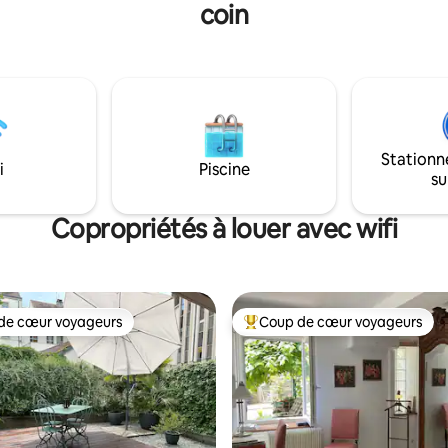
coin
ique de la Bourgogne. Sa
nobles de qualité. Plafond cath
n centrale dans la ville, à
impressionnant de 6m de haute
 des restaurants, des
lumineux. Parking gratuit à pro
s et des transports en
restaurants et commerces sur l
ous est dédiée à la détente
Tout équipé et arrivée 24/24
axation.
Stationn
i
Piscine
su
Copropriétés à louer avec wifi
de cœur voyageurs
Coup de cœur voyageurs
cœur voyageurs parmi les plus aimés
Coup de cœur voyageurs parmi 