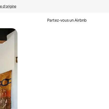
e d'origine
Partez-vous un Airbnb
et en les faisant glisser.