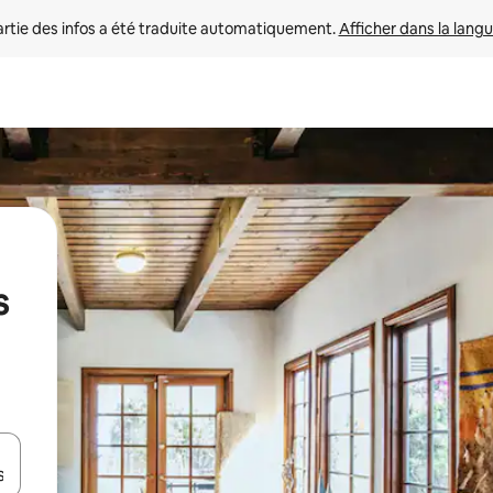
rtie des infos a été traduite automatiquement. 
Afficher dans la langu
s
utilisant les flèches vers le haut et vers le bas, ou en appuyant dessus 