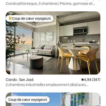
Condo pittoresque, 3 chambres | Piscine, gymnase et
sécurité 24 h/24, 7 j/7
Coup de cœur voyageurs
Coup de cœur voyageurs parmi les plus aimés
Condo · San José
Note moyenne 
4,94 (347)
2 chambres industrielles emplacement idéal avec
climatisation + vue sur le coucher du soleil
Coup de cœur voyageurs
Coup de cœur voyageurs