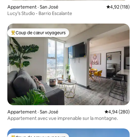
Appartement · San José
Note moyenne 
4,92 (118)
Lucy’s Studio - Barrio Escalante
Coup de cœur voyageurs
Coup de cœur voyageurs parmi les plus aimés
Appartement · San José
Note moyenne 
4,94 (280)
Appartement avec vue imprenable sur la montagne.