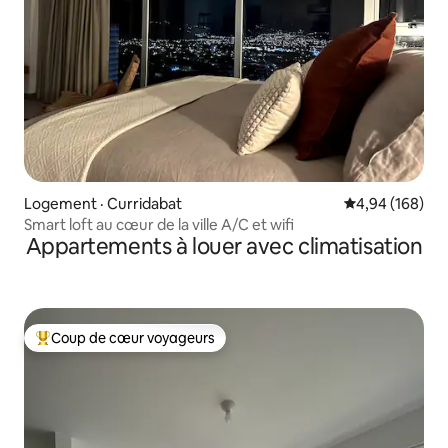
Logement · Curridabat
Note moyenne 
4,94 (168)
Smart loft au cœur de la ville A/C et wifi
Appartements à louer avec climatisation
Coup de cœur voyageurs
Coup de cœur voyageurs parmi les plus aimés