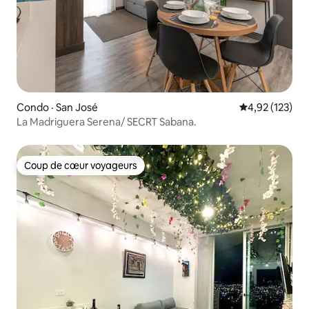
Condo · San José
Note moyenne 
4,92 (123)
La Madriguera Serena/ SECRT Sabana.
Coup de cœur voyageurs
Coup de cœur voyageurs