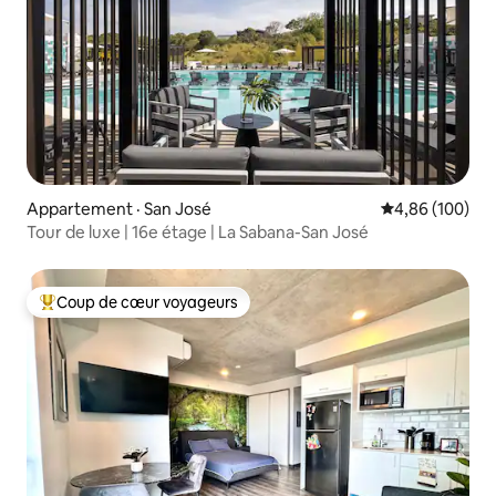
Appartement · San José
Note moyenne 
4,86 (100)
Tour de luxe | 16e étage | La Sabana-San José
Coup de cœur voyageurs
Coup de cœur voyageurs parmi les plus aimés