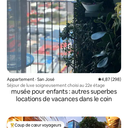
Appartement · San José
Note moyenne 
4,87 (298)
Séjour de luxe soigneusement choisi au 22e étage
musée pour enfants : autres superbes
locations de vacances dans le coin
Coup de cœur voyageurs
Coup de cœur voyageurs parmi les plus aimés