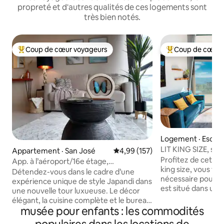
propreté et d'autres qualités de ces logements sont
très bien notés.
Coup de cœur voyageurs
Coup de cœur 
Coup de cœur voyageurs parmi les plus aimés
Coup de cœur voy
Logement · Escaz
LIT KING SIZE, séj
Appartement · San José
Note moyenne de 4,99 sur 5, 1
4,99 (157)
espaces verts, cli
Profitez de cet a
App. à l’aéroport/16e étage,
king size, vous tro
climatisation, stationnement, vue sur le
Détendez-vous dans le cadre d’une
nécessaire pour pa
toit, visites guidées
expérience unique de style Japandi dans
est situé dans u
une nouvelle tour luxueuse. Le décor
privilégié, mais vo
élégant, la cuisine complète et le bureau
la ville. Proche de
musée pour enfants : les commodités
dédié avec Internet haute vitesse
commerciaux, des 
offrent à tout voyageur un mélange