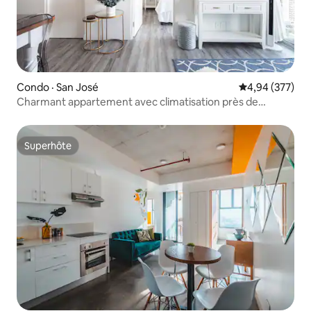
Condo · San José
Note moyenne 
4,94 (377)
Charmant appartement avec climatisation près de
l'aéroport international
Superhôte
Superhôte