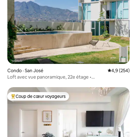
Condo · San José
Note moyenne
4,9 (254)
Loft avec vue panoramique, 22e étage •
Vues + piscine + salle d’entraînement + climatisation
Coup de cœur voyageurs
Coup de cœur voyageurs parmi les plus aimés