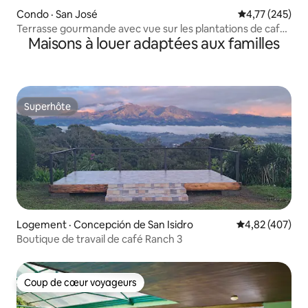
Condo · San José
Note moyenne 
4,77 (245)
Terrasse gourmande avec vue sur les plantations de café
Maisons à louer adaptées aux familles
et climatisation
Superhôte
Superhôte
Logement · Concepción de San Isidro
Note moyenne 
4,82 (407)
Boutique de travail de café Ranch 3
Coup de cœur voyageurs
Coup de cœur voyageurs