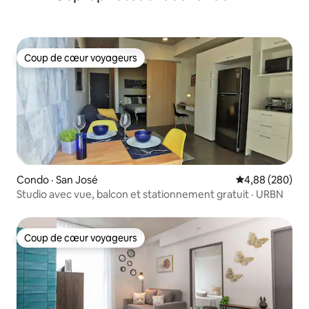
Coup de cœur voyageurs
Coup de cœur voyageurs
Condo · San José
Note moyenne 
4,88 (280)
Studio avec vue, balcon et stationnement gratuit · URBN
Coup de cœur voyageurs
Coup de cœur voyageurs