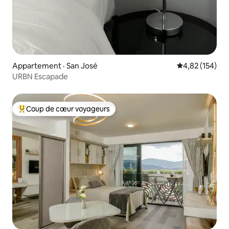
Appartement · San José
Note moyenne 
4,82 (154)
URBN Escapade
Coup de cœur voyageurs
Coup de cœur voyageurs parmi les plus aimés