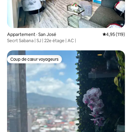
Appartement · San José
Note moyenne 
4,95 (119)
Secrt Sabana | SJ | 22e étage | AC |
Coup de cœur voyageurs
Coup de cœur voyageurs