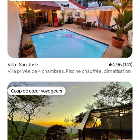
Villa · San José
Note moyenne 
4,96 (141)
Villa privée de 4 chambres. Piscine chauffée, climatisation
Coup de cœur voyageurs
Coup de cœur voyageurs