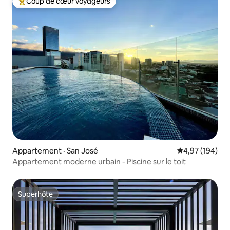
Coup de cœur voyageurs
Coup de cœur voyageurs parmi les plus aimés
Appartement · San José
Note moyenne 
4,97 (194)
Appartement moderne urbain - Piscine sur le toit
Superhôte
Superhôte