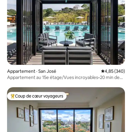
Appartement · San José
Note moyenne 
4,85 (340)
Appartement au 15e étage/Vues incroyables•20 min de
l'aéroport+Visites guidées
Coup de cœur voyageurs
Coup de cœur voyageurs parmi les plus aimés