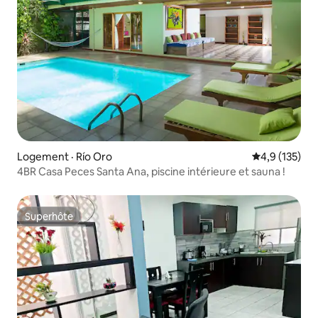
Logement · Río Oro
Note moyenne
4,9 (135)
4BR Casa Peces Santa Ana, piscine intérieure et sauna !
Superhôte
Superhôte