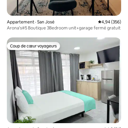
Appartement · San José
Note moyenne 
4,94 (356)
Arona's#5 Boutique 3Bedroom unit+garage fermé gratuit
Coup de cœur voyageurs
Coup de cœur voyageurs