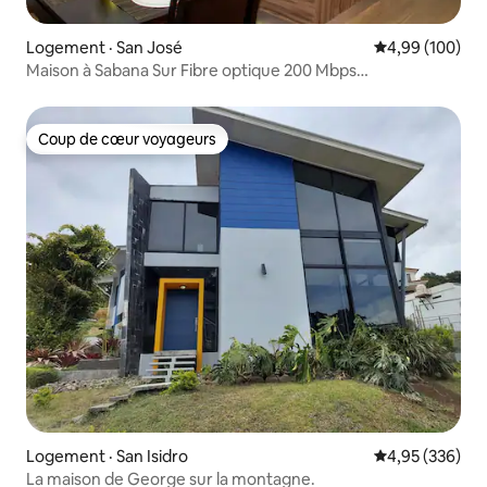
Logement · San José
Note moyenne 
4,99 (100)
Maison à Sabana Sur Fibre optique 200 Mbps
Stationnement
Coup de cœur voyageurs
Coup de cœur voyageurs
Logement · San Isidro
Note moyenne 
4,95 (336)
La maison de George sur la montagne.