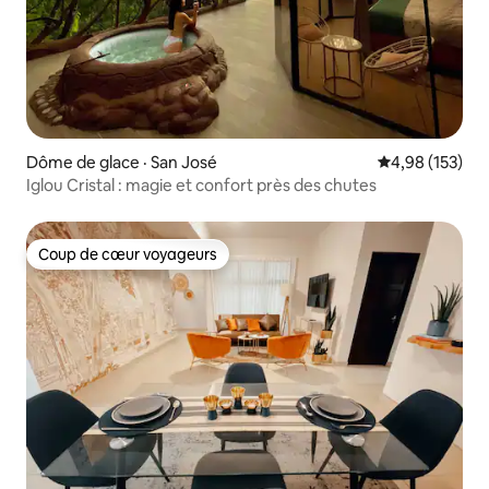
Dôme de glace · San José
Note moyenne 
4,98 (153)
Iglou Cristal : magie et confort près des chutes
Coup de cœur voyageurs
Coup de cœur voyageurs