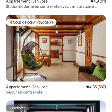
Appartement · San José
Note moyenn
4,9 (91)
Studio moderne en centre-ville avec climatisation et
cuisine!
Coup de cœur voyageurs
Coup de cœur voyageurs parmi les plus aimés
Appartement · San José
Note moyenne 
4,85 (537)
Séjour en centre-ville
Superhôte
Superhôte