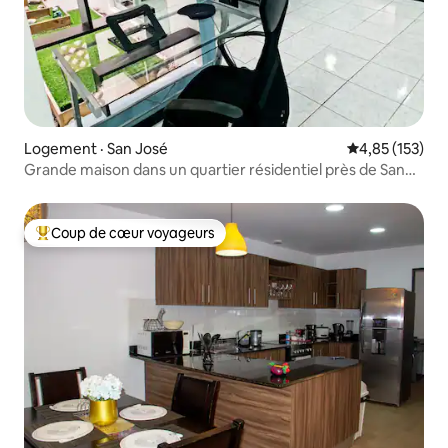
Logement · San José
Note moyenne 
4,85 (153)
Grande maison dans un quartier résidentiel près de San
José
Coup de cœur voyageurs
Coup de cœur voyageurs parmi les plus aimés